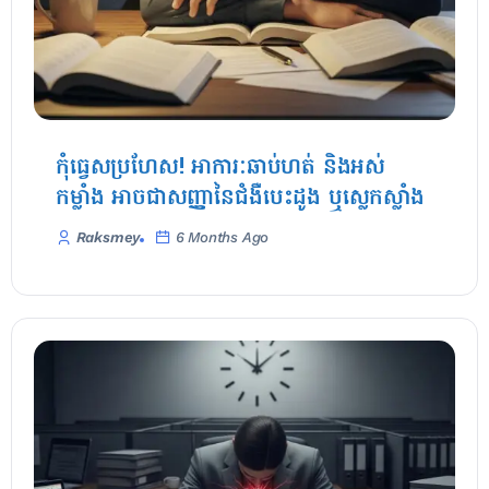
កុំធ្វេសប្រហែស! អាការៈឆាប់ហត់ និងអស់
កម្លាំង អាចជាសញ្ញានៃជំងឺបេះដូង ឬស្លេកស្លាំង
Raksmey
6 Months Ago