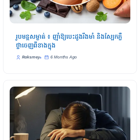
រូបមន្តសម្ងាត់ ៖ ញ៉ាំឱ្យបេះដូងរឹងមាំ និងស្បែកភ្លឺ
ថ្លាចេញពីខាងក្នុង
Raksmey
6 Months Ago