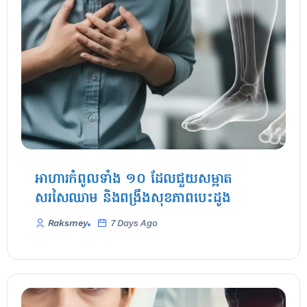
អាហារកំពូលទាំង ១០ ដែលជួយសម្អាត
សរសៃឈាម និងពង្រឹងសុខភាពបេះដូង
Raksmey
7 Days Ago