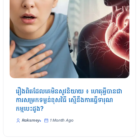
រឿងពិតដែលគេមិនសូវនិយាយ ៖ ហេតុអ្វីបានជា
ការសម្រកទម្ងន់ខុសវិធី ស្មើនឹងការធ្វើទារុណ
កម្មបេះដូង?
Raksmey
1 Month Ago