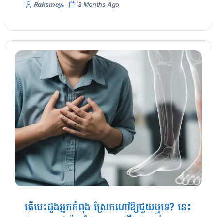
Raksmey
3 Months Ago
តើបេះដូងអ្នកកំពុង ស្រែកហៅឱ្យជួយឬទេ? នេះ