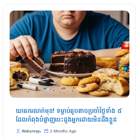
ឃាតករលាក់មុខ! ទម្លាប់តូចតាចប្រចាំថ្ងៃទាំង ៥
ដែលកំពុងបំផ្លាញបេះដូងអ្នកដោយមិនដឹងខ្លួន
Raksmey
2 Months Ago