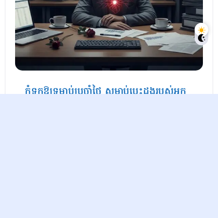
កុំទុកឱ្យទម្លាប់ប្រចាំថ្ងៃ សម្លាប់បេះដូងរបស់អ្នក
ដោយមិនដឹងខ្លួន
Raksmey
6 Months Ago