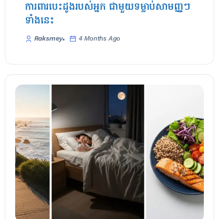
ការពារបេះដូងរបស់អ្នក ជាមួយទម្លាប់សាមញ្ញៗ
ទាំងនេះ
Raksmey
4 Months Ago