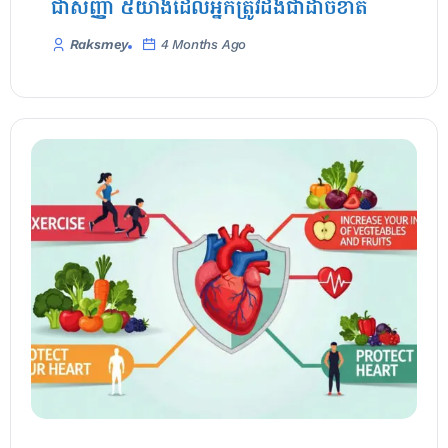
ជាសញ្ញា ៥យ៉ាងដែលអ្នកត្រូវដឹងជាដាច់ខាត
Raksmey
4 Months Ago