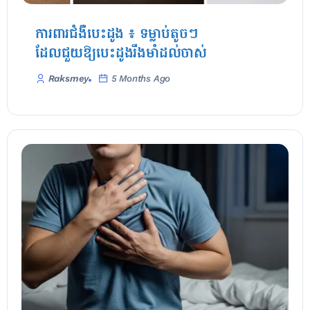
ការពារជំងឺបេះដូង ៖ ទម្លាប់តូចៗ
ដែលជួយឱ្យបេះដូងរឹងមាំដល់ចាស់
Raksmey
5 Months Ago