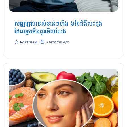
សញ្ញាព្រមានសំខាន់ៗទាំង ៦នៃជំងឺបេះដូង
ដែលអ្នកមិនគួរមើលរំលង
Raksmey
6 Months Ago