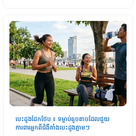
បេះដូងដែកថែប ៖ ទម្លាប់តូចតាចដែលជួយ
ការពារអ្នកពីជំងឺគាំងបេះដូងភ្លាមៗ