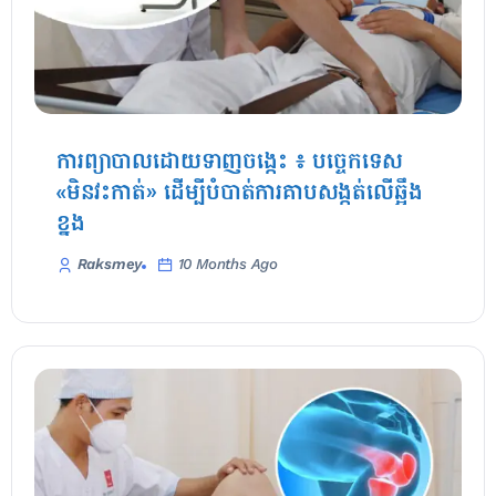
ការព្យាបាលដោយទាញចង្កេះ ៖ បច្ចេកទេស
«មិនវះកាត់» ដើម្បីបំបាត់ការគាបសង្កត់លើឆ្អឹង
ខ្នង
Raksmey
10 Months Ago