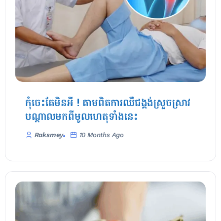
កុំចេះតែមិនអី ! តាមពិតការឈឺជង្គង់ស្រួចស្រាវ
បណ្តាលមកពីមូលហេតុទាំងនេះ
Raksmey
10 Months Ago