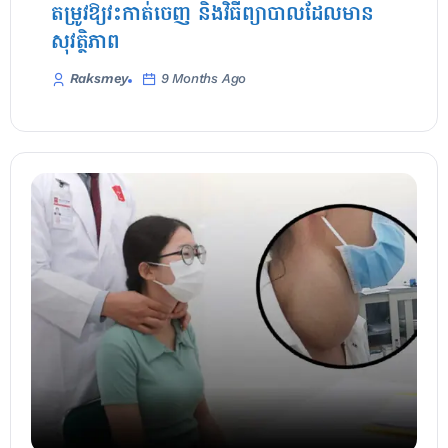
តម្រូវឱ្យវះកាត់ចេញ និងវិធីព្យាបាលដែលមាន
សុវត្ថិភាព
Raksmey
9 Months Ago