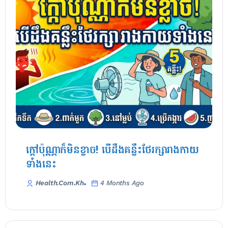
ក្តៅប៉ុណ្ណាក៏មិនខ្លាច! បើដឹងគន្លឹះថែរក្សារាងកាយ
ទាំងនេះ
Health.com.kh
4 Months Ago