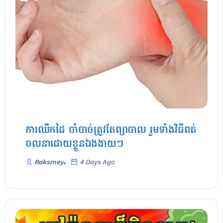
ការឈឺកដៃ ចាំបាច់ត្រូវតែព្យាបាល រួមទាំងវិធីពត់
ចលនាដោយខ្លួនឯងងាយៗ
Raksmey
4 Days Ago