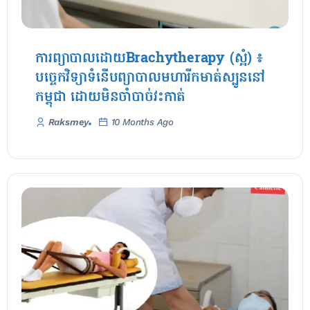
ការព្យាបាលដោយBrachytherapy (ស្អំ) ៖
បច្ចេកវិទ្យាទំនើបព្យាបាលមហារីកមាត់ស្បូននៅ
កម្ពុជា ដោយមិនចាំបាច់វះកាត់
Raksmey
10 Months Ago