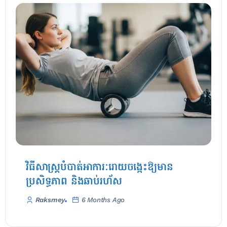
វិធីសាស្ត្របំបាត់អាការៈរោយចង្កេះឱ្យមាន
ប្រសិទ្ធភាព និងឆាប់រហ័ស
Raksmey
6 Months Ago