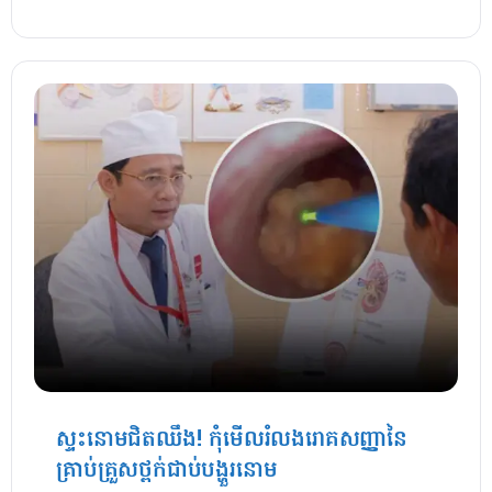
ស្ទះនោមជិតឈឹង! កុំមើលរំលងរោគសញ្ញានៃ
គ្រាប់គ្រួសថ្ពក់ជាប់បង្ហួរនោម