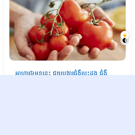
អាហារ​​៦មុខនេះ ជួយបង្ការជំងឺ​បេះដូង ​​ជំងឺ​
មហារីក ជំងឺ​ភ្លេចភ្លាំង
Vesna
12 Months Ago