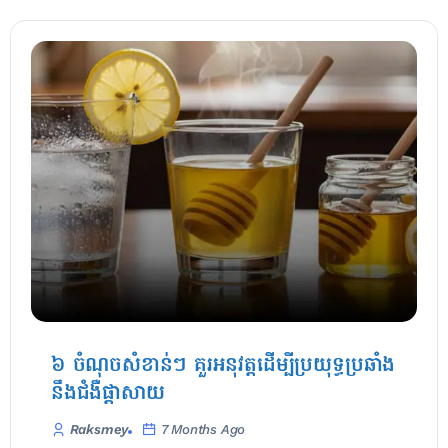
៦ ចំណុចសំខាន់ៗ គួរអនុវត្តដើម្បីប្រយុទ្ធប្រឆាំង
នឹងជំងឺផ្ដាសាយ
Raksmey
7 Months Ago