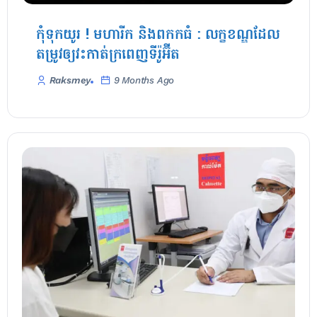
កុំទុកយូរ ! មហារីក និងពកកធំ : លក្ខខណ្ឌដែល
តម្រូវឲ្យវះកាត់ក្រពេញទីរ៉ូអ៊ីត
Raksmey
9 Months Ago