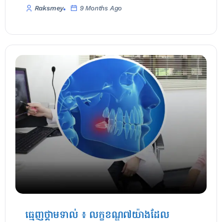
Raksmey
9 Months Ago
ធ្មេញថ្គាមទាល់ ៖ លក្ខខណ្ឌ៧យ៉ាងដែល