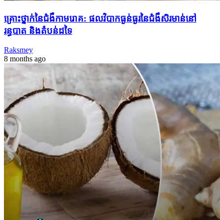
គ្រោះថ្នាក់នៃជំងឺកាមរោគ: ផលវិបាកធ្ងន់ធ្ងរនៃជំងឺសិរមាន់នៅ
រន្ធបាត និងតំបន់ដទៃ
Raksmey
8 months ago