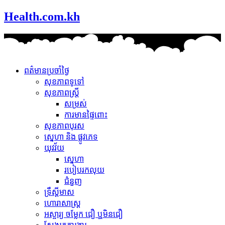
Health.com.kh
ពត៌មានប្រចាំថ្ងៃ
សុខភាពទូទៅ
សុខភាពស្រ្តី
សម្រស់
ការមានផ្ទៃពោះ
សុខភាពបុរស
ស្នេហា និង ផ្លូវភេទ
យុវវ័យ
ស្នេហា
របៀបរកលុយ
ជំនួញ
ទ្រឹស្តីមាស
ហោរាសាស្រ្ត
អស្ចារ្យ ចម្លែក ជឿ ឬមិនជឿ