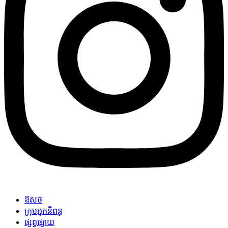
ឱសថ
ក្រុមអ្នកនិពន្ធ
ផ្សព្វផ្សាយ