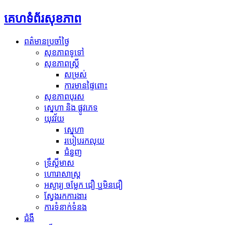
គេហទំព័រសុខភាព
ពត៌មានប្រចាំថ្ងៃ
សុខភាពទូទៅ
សុខភាពស្រ្តី
សម្រស់
ការមានផ្ទៃពោះ
សុខភាពបុរស
ស្នេហា និង ផ្លូវភេទ
យុវវ័យ
ស្នេហា
របៀបរកលុយ
ជំនួញ
ទ្រឹស្តីមាស
ហោរាសាស្រ្ត
អស្ចារ្យ ចម្លែក ជឿ ឬមិនជឿ
ស្វែងរកការងារ
ការទំនាក់ទំនង
ជំងឺ