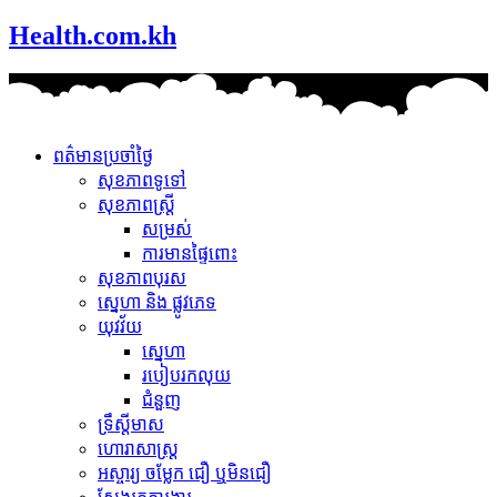
Health.com.kh
ពត៌មានប្រចាំថ្ងៃ
សុខភាពទូទៅ
សុខភាពស្រ្តី
សម្រស់
ការមានផ្ទៃពោះ
សុខភាពបុរស
ស្នេហា និង ផ្លូវភេទ
យុវវ័យ
ស្នេហា
របៀបរកលុយ
ជំនួញ
ទ្រឹស្តីមាស
ហោរាសាស្រ្ត
អស្ចារ្យ ចម្លែក ជឿ ឬមិនជឿ