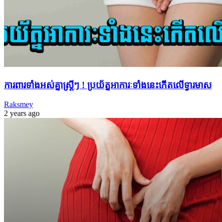
ការពារទាំងអស់គ្នាស្ត្រីៗ ! ប្រយ័ត្នអាការៈទាំងនេះកើតលើ​ទ្វារមាស
Raksmey
2 years ago