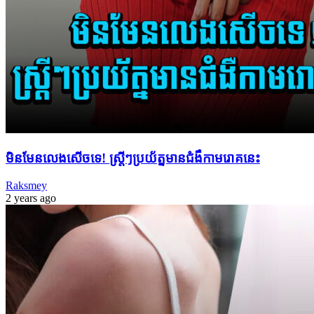
មិនមែន​លេងសើច​ទេ​! ស្ត្រី​ៗ​ប្រយ័ត្ន​មាន​ជំងឺ​កាមរោគ​នេះ
Raksmey
2 years ago