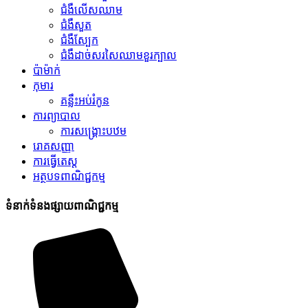
ជំងឺលើសឈាម
ជំងឺសួត
ជំងឺស្បែក
ជំងឺដាច់សរសៃឈាមខួរក្បាល
ប៉ាម៉ាក់
កុមារ
គន្លឹះអប់រំកូន
ការព្យាបាល
ការសង្គ្រោះបឋម
រោគសញ្ញា
ការធ្វើតេស្ត
អត្ថបទពាណិជ្ជកម្ម
ទំនាក់ទំនងផ្សាយពាណិជ្ជកម្ម