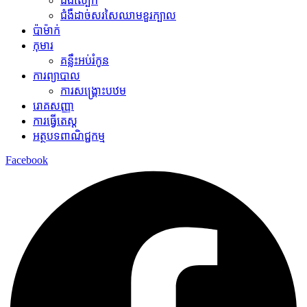
ជំងឺស្បែក
ជំងឺដាច់សរសៃឈាមខួរក្បាល
ប៉ាម៉ាក់
កុមារ
គន្លឹះអប់រំកូន
ការព្យាបាល
ការសង្គ្រោះបឋម
រោគសញ្ញា
ការធ្វើតេស្ត
អត្ថបទពាណិជ្ជកម្ម
Facebook