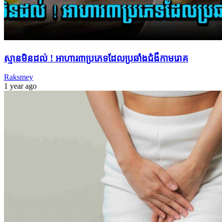
ស្មានមិនដល់ ! អាហារ៣ប្រភេទដែលប្រឆាំងជំងឺកាមរោគ
Raksmey
1 year ago