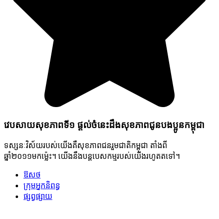
វេបសាយសុខភាពទី១ ផ្តល់ចំនេះដឹងសុខភាពជូនបងប្អូនកម្ពុជា
ទស្សនៈវិស័យរបស់យើងគឺសុខភាពជនរួមជាតិកម្ពុជា តាំងពី
ឆ្នាំ២០១១មកម៉្លេះ។ យើងនឹងបន្តបេសកម្មរបស់យើងរហូតតទៅ។
ឱសថ
ក្រុមអ្នកនិពន្ធ
ផ្សព្វផ្សាយ