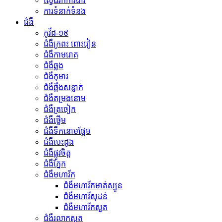
ស្វែងរកការងារ
ការទំនាក់ទំនង
ជំងឺ
កូវីដ-១៩
ជំងឹក្រពះ ពោះវៀន
ជំងឺកាមរោគ
ជំងឺឆ្លង
ជំងឺកុមារ
ជំងឺឆ្អឹងសន្លាក់
ជំងឺតម្រងនោម
ជំងឺត្រចៀក
ជំងឺថ្លើម
ជំងឺទឹកនោមផ្អែម
ជំងឺបេះដូង
ជំងឺផ្លូវចិត្ត
ជំងឺភ្នែក
ជំងឺមហារីក
ជំងឺមហារីកមាត់ស្បូន
ជំងឺមហារីសុដន់
ជំងឺមហារីកសួត
ជំងឺរលាកសួត