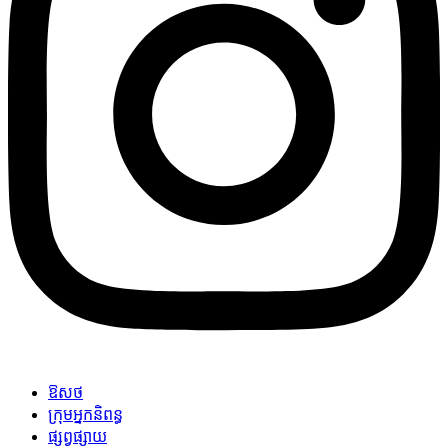
ឱសថ
ក្រុមអ្នកនិពន្ធ
ផ្សព្វផ្សាយ