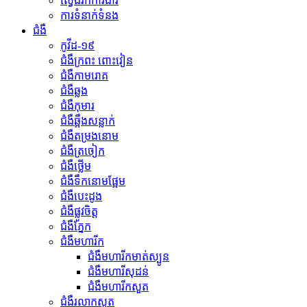
ស្វែងរកការងារ
ការទំនាក់ទំនង
ជំងឺ
កូវីដ-១៩
ជំងឹក្រពះ ពោះវៀន
ជំងឺកាមរោគ
ជំងឺឆ្លង
ជំងឺកុមារ
ជំងឺឆ្អឹងសន្លាក់
ជំងឺតម្រងនោម
ជំងឺត្រចៀក
ជំងឺថ្លើម
ជំងឺទឹកនោមផ្អែម
ជំងឺបេះដូង
ជំងឺផ្លូវចិត្ត
ជំងឺភ្នែក
ជំងឺមហារីក
ជំងឺមហារីកមាត់ស្បូន
ជំងឺមហារីសុដន់
ជំងឺមហារីកសួត
ជំងឺរលាកសួត