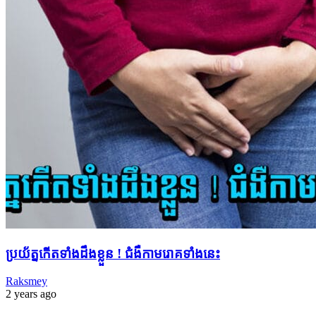
ប្រយ័ត្ន​កើត​ទាំង​ដឹងខ្លួន ! ជំងឺ​កាមរោគ​ទាំងនេះ
Raksmey
2 years ago