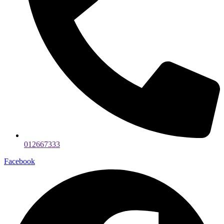
012667333
Facebook