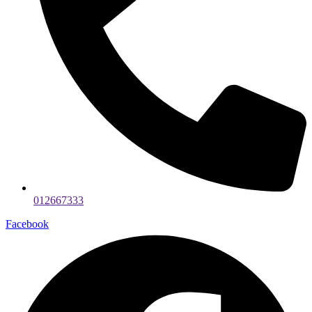
012667333
Facebook