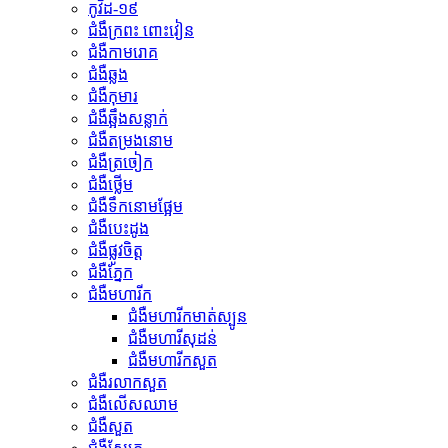
កូវីដ-១៩
ជំងឹក្រពះ ពោះវៀន
ជំងឺកាមរោគ
ជំងឺឆ្លង
ជំងឺកុមារ
ជំងឺឆ្អឹងសន្លាក់
ជំងឺតម្រងនោម
ជំងឺត្រចៀក
ជំងឺថ្លើម
ជំងឺទឹកនោមផ្អែម
ជំងឺបេះដូង
ជំងឺផ្លូវចិត្ត
ជំងឺភ្នែក
ជំងឺមហារីក
ជំងឺមហារីកមាត់ស្បូន
ជំងឺមហារីសុដន់
ជំងឺមហារីកសួត
ជំងឺរលាកសួត
ជំងឺលើសឈាម
ជំងឺសួត