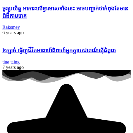
ចូរ​ប្រយ័ត្ន អាកា​រៈលើ​ទ្វារមាស​ទាំងនេះ អាច​បញ្ជាក់​ថា​កំពុងតែ​មាន​
ជំងឺ​កាមរោគ​
Raksmey
6 years ago
៤ក្បាច់ ធ្វើឲ្យជីវិតអាពាហ៍ពិពាហ៍អ្នកក្លាយជាពណ៌ស៊ីជំពូល
tina taing
7 years ago