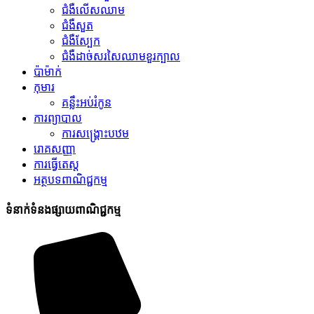
ជំងឺលើសឈាម
ជំងឺសួត
ជំងឺស្បែក
ជំងឺដាច់សរសៃឈាមខួរក្បាល
ប៉ាម៉ាក់
កុមារ
គន្លឹះអប់រំកូន
ការព្យាបាល
ការសង្គ្រោះបឋម
រោគសញ្ញា
ការធ្វើតេស្ត
អត្ថបទពាណិជ្ជកម្ម
ទំនាក់ទំនងផ្សាយពាណិជ្ជកម្ម