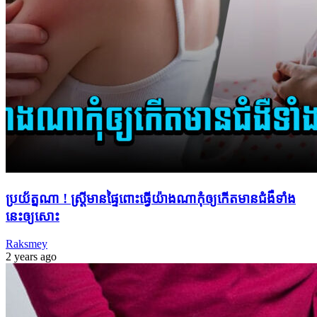
ប្រយ័ត្ន​ណា ! ស្ត្រី​មាន​ផ្ទៃពោះ​ធ្វើ​យ៉ាងណា​កុំ​ឲ្យ​កើត​មាន​ជំងឺ​ទាំង
នេះ​ឲ្យ​សោះ
Raksmey
2 years ago