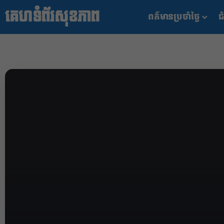
គេហទំព័រសុខភាព
ពត៌មានប្រចាំថ្ងៃ
ជំ