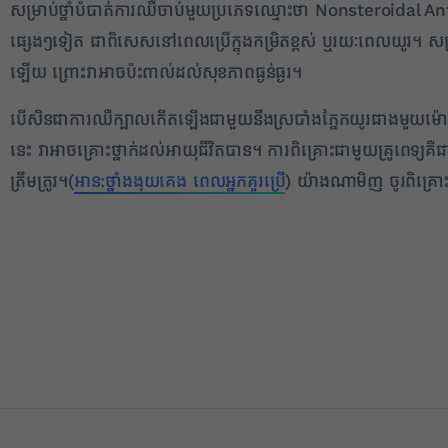
សម្រាប់ថ្នាំបំបាត់ការឈឺចាប់មួយប្រភេទឈ្មោះថា Nonsteroid
ផ្សេងៗទៀត ជាពិសេសនៅពេលប្រើក្នុងកម្រិតខ្ពស់ ឬរយៈពេលយូរ។ សម្រា
ឡើយ ព្រោះវាអាចប៉ះពាល់ដល់សុខភាពធ្ងន់ធ្ងរ។
បើសិនជាការឈឺក្បាលកើតឡើងជាមួយនឹងស្របាំងភ្នែកយូរជាងមួយម៉ោង 
នេះ វាអាចគ្រោះថ្នាក់ដល់អាយុជីវិតបាន។ ការពិគ្រោះជាមួយគ្រូពេទ្យគ
ត្រឹមត្រូវ។(
អាន:ថ្នាំងងុយគេង ពេលអ្នកគួរប្រើ
) យ៉ាងណាមិញ ចូរពិគ្រោះ