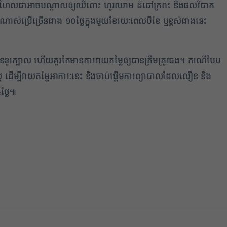
ប្រហែលជាអាចបណ្តាលឲ្យឈឺពោះ ហូរឈាម ដំបៅក្រពះ និងផលវិបាក
រណាស់ប្រើច្រើនជាង ១០ថ្ងៃក្នុងមួយខែរយៈពេលបីខែ ឬខ្ពស់ជាងនេះ
ខួរក្បាល ហើយគួរតែមានការវាយតម្លៃឲ្យបានត្រឹមត្រូវផង។ ករណីបែប
រ្ត ដើម្បីវាយតម្លៃអាការៈនេះ និងចាប់ផ្តើមការព្យាបាលដែលលឿន និង
ថ្ងៃ៕