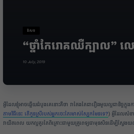
ឱសថ
“ថ្នាំកែរោគឈឺក្បាល” លេ
10 July, 2019
✕
អ្វីដែលខ្ញុំអាចឆ្លើយដំបូងគេនោះគឺថា វាតែងតែជារឿងមួយល្អជានិច្ចក្នុង
តាមវិធីនេះ តើកូនស្រីរបស់អ្នកចេះតែរមាស់ស្បែកមែនទេ?
) អ្វីដែលសំខ
វាយឺតពេល យកល្អគួរតែពិគ្រោះជាមួយគ្រូពេទ្យជាមុនសិនដើម្បីស្វែ