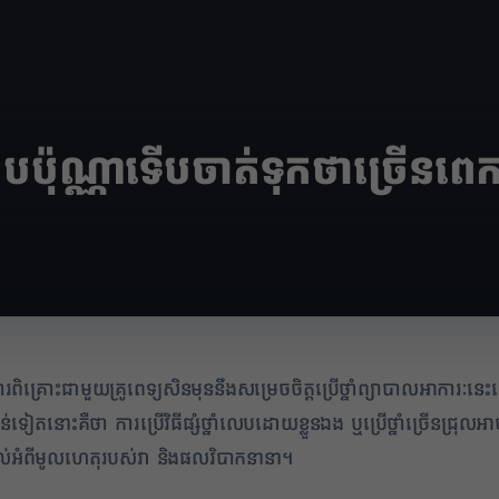
បប៉ុណ្ណាទើបចាត់ទុកថាច្រើនព
ការពិគ្រោះជាមួយគ្រូពេទ្យសិនមុននឹងសម្រេចចិត្តប្រើថ្នាំព្យាបាលអាការៈន
ាន់ទៀតនោះគឺថា ការប្រើវិធីផ្សំថ្នាំលេបដោយខ្លួនឯង ឬប្រើថ្នាំច្រើនជ្
ងយល់អំពីមូលហេតុរបស់វា និងផលវិបាកនានា។