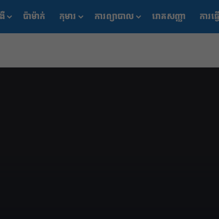
ងឺ
ប៉ាម៉ាក់
កុមារ
ការព្យាបាល
រោគសញ្ញា
ការធ្វ