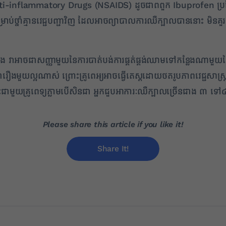
al Anti-inflammatory Drugs (NSAIDS) ដូចជាពពួក Ibuprofen 
ប់ថ្នាំគ្មានវេជ្ជបញ្ជាវិញ ដែលអាចព្យាបាលការឈឺក្បាលបាននោះ មិនគួ
វាអាចជាសញ្ញាមួយនៃការបាត់បង់ការផ្គត់ផ្គង់ឈាមទៅកន្លែងណាមួយនៃ
ឺជារឿងមួយល្អណាស់ ព្រោះគ្រូពេអ្យអាចធ្វើតេស្តដោយថតរូបភាពវេជ្ជសាស្
ជាមួយគ្រូពេទ្យភ្លាមបើសិនជា អ្នកជួបអាការៈឈឺក្បាលច្រើនជាង ៣ ទៅ៤
Please share this article if you like it!
Share It!