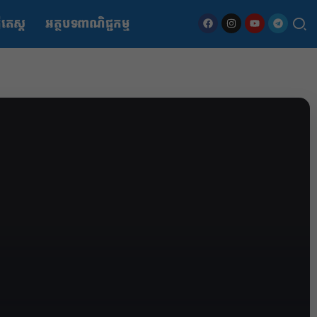
ើតេស្ត
អត្ថបទពាណិជ្ជកម្ម