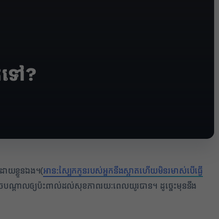
េកទៅ?
2
េះដោយខ្លួនឯង។(
អាន:ស្បែកកូនរបស់អ្នកនឹងស្អាតហើយមិនរមាស់បើធ្វើ
រុលអាចបណ្តាលឲ្យប៉ះពាល់ដល់សុខភាពរយៈពេលយូរបាន។ ដូច្នេះមុននឹង