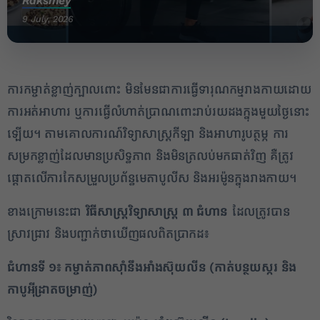
Raksmey
9 July, 2026
ការកម្ចាត់ខ្លាញ់ក្បាលពោះ មិនមែនជាការធ្វើទារុណកម្មរាងកាយដោយ
ការអត់អាហារ ឬការធ្វើលំហាត់ប្រាណពោះរាប់រយដងក្នុងមួយថ្ងៃនោះ
ឡើយ។ តាមគោលការណ៍វិទ្យាសាស្ត្រកីឡា និងអាហារូបត្ថម្ភ ការ
សម្រកខ្លាញ់ដែលមានប្រសិទ្ធភាព និងមិនត្រលប់មកធាត់វិញ គឺត្រូវ
ផ្ដោតលើការកែសម្រួលប្រព័ន្ធមេតាបូលីស និងអរម៉ូនក្នុងរាងកាយ។
ខាងក្រោមនេះជា
វិធីសាស្ត្រវិទ្យាសាស្ត្រ ៣ ជំហាន
ដែលត្រូវបាន
ស្រាវជ្រាវ និងបញ្ជាក់ថាឃើញផលពិតប្រាកដ៖
ជំហានទី ១៖ កម្ចាត់ភាពស៊ាំនឹងអាំងស៊ុយលីន (កាត់បន្ថយស្ករ និង
កាបូអ៊ីដ្រាតចម្រាញ់)