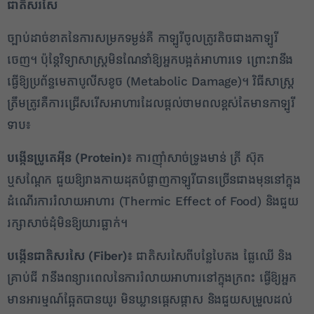
ជាតិសរសៃ
ច្បាប់ដាច់ខាតនៃការសម្រកទម្ងន់គឺ កាឡូរីចូលត្រូវតិចជាងកាឡូរី
ចេញ។ ប៉ុន្តែវិទ្យាសាស្ត្រមិនណែនាំឱ្យអ្នកបង្អត់អាហារទេ ព្រោះវានឹង
ធ្វើឱ្យប្រព័ន្ធមេតាបូលីសខូច (Metabolic Damage)។ វិធីសាស្ត្រ
2
ត្រឹមត្រូវគឺការជ្រើសរើសអាហារដែលផ្ដល់ថាមពលខ្ពស់តែមានកាឡូរី
ទាប៖
✕
បង្កើនប្រូតេអ៊ីន (
Protein)៖
ការញ៉ាំសាច់ទ្រូងមាន់ ត្រី ស៊ុត
ឬសណ្តែក ជួយឱ្យរាងកាយដុតបំផ្លាញកាឡូរីបានច្រើនជាងមុននៅក្នុង
ដំណើរការរំលាយអាហារ (Thermic Effect of Food) និងជួយ
រក្សាសាច់ដុំមិនឱ្យយារធ្លាក់។
បង្កើនជាតិសរសៃ (
Fiber)៖
ជាតិសរសៃពីបន្លែបៃតង ផ្លែឈើ និង
គ្រាប់ជី វានឹងពន្យារពេលនៃការរំលាយអាហារនៅក្នុងក្រពះ ធ្វើឱ្យអ្នក
មានអារម្មណ៍ឆ្អែតបានយូរ មិនឃ្លានផ្តេសផ្តាស និងជួយសម្រួលដល់