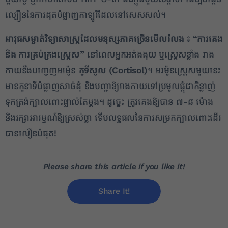
ល្បឿននៃការដុតបំផ្លាញកាឡូរីដែលនៅសេសសល់។
អាវុធសម្ងាត់វិទ្យាសាស្ត្រដែលមនុស្សភាគច្រើនមើលរំលង ៖ “ការគេង
និង ការគ្រប់គ្រងស្ត្រេស”
នៅពេលអ្នកអត់ងងុយ ឬស្ត្រេសខ្លាំង រាង
កាយនឹងបញ្ចេញអរម៉ូន
កូទីសូល (
Cortisol)
។ អរម៉ូនស្ត្រេសមួយនេះ
មានតួនាទីបំផ្លាញសាច់ដុំ និងបញ្ជាឱ្យរាងកាយទៅប្រមូលផ្តុំជាតិខ្លាញ់
ទុកត្រង់ក្បាលពោះផ្ទាល់តែម្តង។ ដូច្នេះ ត្រូវគេងឱ្យបាន ៧-៨ ម៉ោង
និងរក្សាអារម្មណ៍ឱ្យស្រស់ថ្លា ទើបលទ្ធផលនៃការសម្រកក្បាលពោះដើរ
បានលឿនបំផុត!
Please share this article if you like it!
Share It!