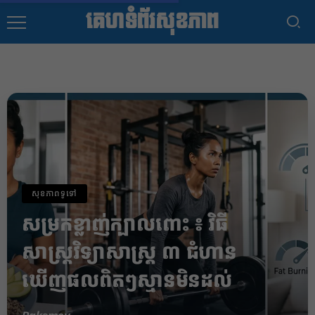
គេហទំព័រសុខភាព
សុខភាពទូទៅ
សម្រកខ្លាញ់ក្បាលពោះ ៖ វិធី
សាស្ត្រវិទ្យាសាស្ត្រ ៣ ជំហាន
ឃើញផលពិតៗស្មានមិនដល់