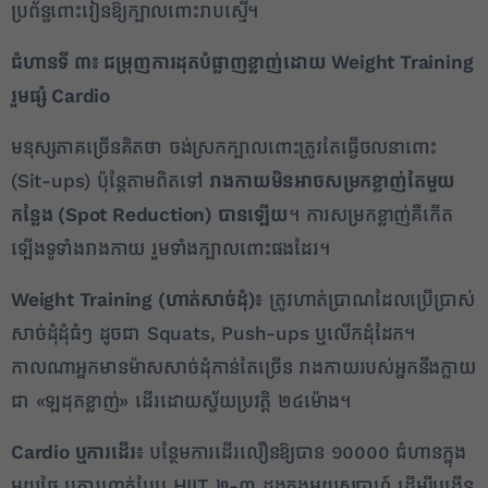
ប្រព័ន្ធពោះវៀនឱ្យក្បាលពោះរាបស្មើ។
ជំហានទី ៣៖ ជម្រុញការដុតបំផ្លាញខ្លាញ់ដោយ
Weight Training
រួមផ្សំ Cardio
មនុស្សភាគច្រើនគិតថា ចង់ស្រកក្បាលពោះត្រូវតែធ្វើចលនាពោះ
(Sit-ups) ប៉ុន្តែតាមពិតទៅ
រាងកាយមិនអាចសម្រកខ្លាញ់តែមួយ
កន្លែង (
Spot Reduction) បានឡើយ
។ ការសម្រកខ្លាញ់គឺកើត
ឡើងទូទាំងរាងកាយ រួមទាំងក្បាលពោះផងដែរ។
Weight Training (ហាត់សាច់ដុំ)៖
ត្រូវហាត់ប្រាណដែលប្រើប្រាស់
សាច់ដុំដុំធំៗ ដូចជា Squats, Push-ups ឬលើកដុំដែក។
កាលណាអ្នកមានម៉ាសសាច់ដុំកាន់តែច្រើន រាងកាយរបស់អ្នកនឹងក្លាយ
ជា «ឡដុតខ្លាញ់» ដើរដោយស្វ័យប្រវត្តិ ២៤ម៉ោង។
Cardio ឬការដើរ៖
បន្ថែមការដើរលឿនឱ្យបាន ១០០០០ ជំហានក្នុង
មួយថ្ងៃ ឬការហាត់បែប HIIT ២-៣ ដងក្នុងមួយសប្តាហ៍ ដើម្បីបង្កើន