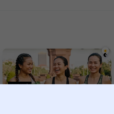
សុខភាពទូទៅ
លាហើយខ្លាញ់ក្បាលពោះ! ស្គាល់
កំពូលអាហារទាំង ៥ នេះ ជួយដុត