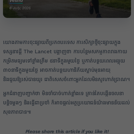
Vesna
8 July, 2026
យោងតាមការចុះផ្សាយពីប្រភពបរទេស ការសិក្សាថ្មីចុះផ្សាយក្នុង
ទស្សនាវដ្តី The Lancet បង្ហាញថា ការបន្ថែមសកម្មភាពរាងកាយ
2
កម្រិតមធ្យមទៅខ្លាំងត្រឹម ៥នាទីក្នុងមួយថ្ងៃ ឬកាត់បន្ថយពេលអង្គុយ
៣០នាទីក្នុងមួយថ្ងៃ អាចកាត់បន្ថយហានិភ័យស្លាប់មុនអាយុ
✕
និងជួយឱ្យរស់បានយូរ ជាពិសេសចំពោះអ្នកដែលមិនសូវហាត់ប្រាណ។
អ្នកជំនាញបញ្ជាក់ថា មិនចាំបាច់ហាត់ខ្លាំងទេ គ្រាន់តែបង្កើនចលនា
បន្តិចម្តងៗ និងធ្វើជាប្រចាំ ក៏អាចផ្តល់អត្ថប្រយោជន៍យ៉ាងមានន័យដល់
សុខភាពបាន៕
Please share this article if you like it!