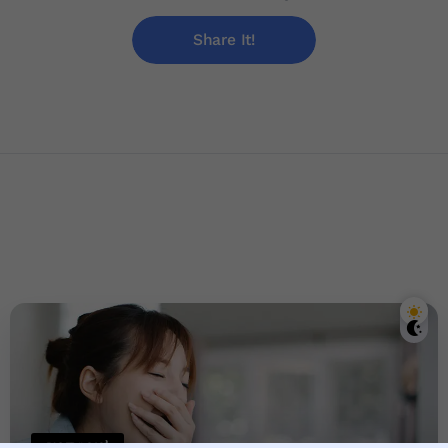
Share It!
សុខភាពទូទៅ