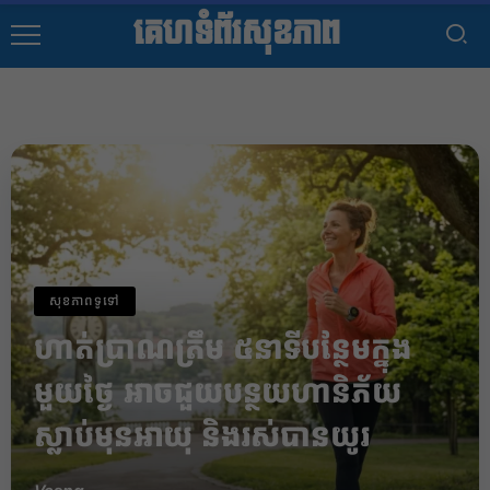
គេហទំព័រសុខភាព
សុខភាពទូទៅ
​ហាត់ប្រាណត្រឹម ៥នាទីបន្ថែមក្នុង
មួយថ្ងៃ អាចជួយបន្ថយហានិភ័យ
ស្លាប់មុនអាយុ និងរស់បានយូរ​