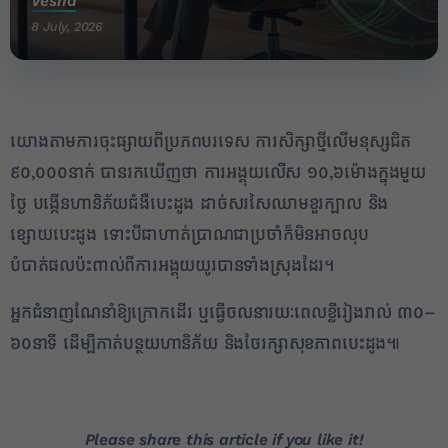
Vesna
8 July, 2026
យោងតាមការចុះផ្សាយពីប្រភពបរទេស ការសិក្សាថ្មីលើមនុស្សជិត
៩០,០០០នាក់ បានរកឃើញថា ការអង្គុយលើស ១០,៦ម៉ោងក្នុងមួយ
2
ថ្ងៃ បង្កើនហានិភ័យជំងឺបេះដូង ដាច់សរសៃឈាមខួរក្បាល និង
ខ្សោយបេះដូង ទោះបីជាហាត់ប្រាណជាប្រចាំក៏មិនអាចលុប
✕
បំបាត់ផលប៉ះពាល់ពីការអង្គុយយូរបានទាំងស្រុងដែរ។
អ្នកជំនាញណែនាំឱ្យក្រោកដើរ ឬធ្វើចលនារយៈពេលខ្លីរៀងរាល់ ៣០–
៦០នាទី ដើម្បីកាត់បន្ថយហានិភ័យ និងថែរក្សាសុខភាពបេះដូង៕
Please share this article if you like it!