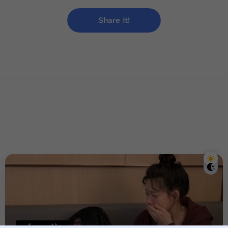
Share It!
ពត៌មានប្រចាំថ្ងៃ