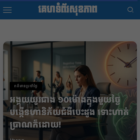
គេហទំព័រសុខភាព
ពត៌មានប្រចាំថ្ងៃ
អង្គុយយូរជាង ១០ម៉ោងក្នុងមួយថ្ងៃ
បង្កើនហានិភ័យជំងឺបេះដូង ទោះហាត់
ប្រាណក៏ដោយ!