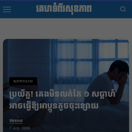
គេហទំព័រសុខភាព
សុខភាពបុរស
​ប្រយ័ត្ន! គេងមិនលក់តែ ១ សប្តាហ៍ ​
អាចធ្វើឱ្យអាប្អូនតូចចុះខ្សោយ
Vesna
7 July, 2026