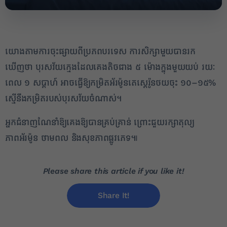
​​យោងតាមការចុះផ្សាយពីប្រភពបរទេស​ ការសិក្សាមួយបានរក
ឃើញថា បុរសវ័យក្មេងដែលគេងតិចជាង ៥ ម៉ោងក្នុងមួយយប់ រយៈ
2
ពេល ១ សប្តាហ៍ អាចធ្វើឱ្យកម្រិតអ័រម៉ូនតេស្ដេរ៉ូនថយចុះ ១០–១៥%
✕
ស្មើនឹងកម្រិតរបស់បុរសវ័យចំណាស់។
អ្នកជំនាញណែនាំឱ្យគេងឱ្យបានគ្រប់គ្រាន់ ព្រោះជួយរក្សាតុល្យ
ភាពអ័រម៉ូន ថាមពល និងសុខភាពផ្លូវភេទ៕
Please share this article if you like it!
Share It!