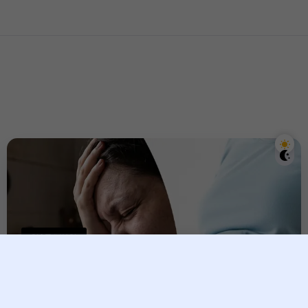
សុខភាពបុរស
គ្រាប់បែកពេលវេលានៅក្នុង
សរសៃឈាម ៖ «ធាត់អត់ដឹងខ្លួន»