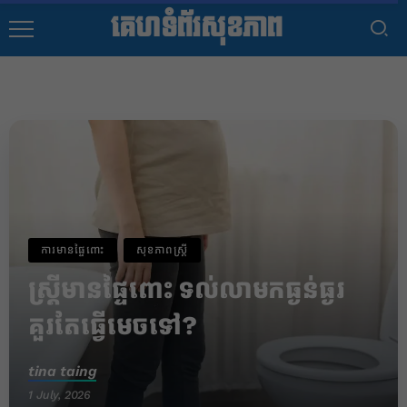
គេហទំព័រសុខភាព
ការមានផ្ទៃពោះ
សុខភាពស្រ្តី
ស្ត្រីមានផ្ទៃពោះ ទល់លាមកធ្ងន់ធ្ងរ
គួរតែធ្វើមេចទៅ?
tina taing
1 July, 2026