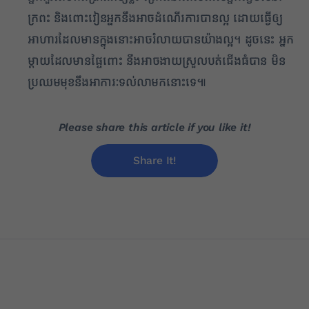
ក្រពះ និងពោះវៀនអ្នកនឹងអាចដំណើរការបានល្អ ដោយធ្វើឲ្យ
អាហារដែលមានក្នុងនោះអាចរំលាយបានយ៉ាងល្អ។ ដូចនេះ អ្នក
ម្តាយដែលមានផ្ទៃពោះ នឹងអាចងាយស្រួលបត់ជើងធំបាន មិន
ប្រឈមមុខនឹងអាការៈទល់លាមកនោះទេ៕
Please share this article if you like it!
Share It!