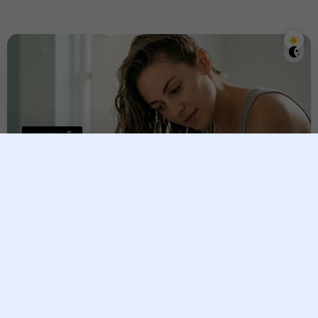
សុខភាពស្រ្តី
​វិធីកក់សក់ដែលអ្នកតែងតែធ្វើខុស
ដោយមិនដឹងខ្លួន!
Vesna
30 June, 2026