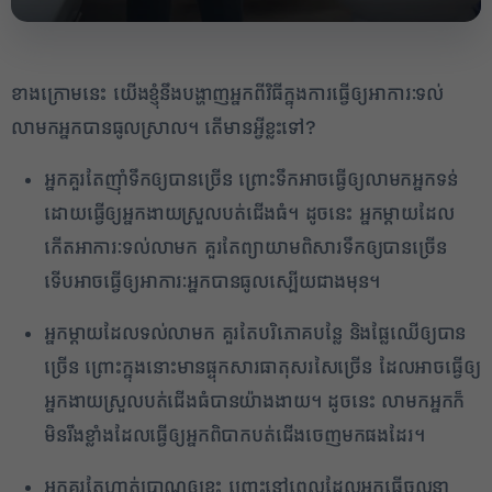
ខាងក្រោមនេះ យើងខ្ញុំនឹងបង្ហាញអ្នកពីវិធីក្នុងការធ្វើឲ្យអាការៈទល់
លាមកអ្នកបានធូលស្រាល។ តើមានអ្វីខ្លះទៅ?
អ្នកគួរតែញ៉ាំទឹកឲ្យបានច្រើន ព្រោះទឹកអាចធ្វើឲ្យលាមកអ្នកទន់
ដោយធ្វើឲ្យអ្នកងាយស្រួលបត់ជើងធំ។ ដូចនេះ អ្នកម្តាយដែល
កើតអាការៈទល់លាមក គួរតែព្យាយាមពិសារទឹកឲ្យបានច្រើន
ទើបអាចធ្វើឲ្យអាការៈអ្នកបានធូលស្បើយជាងមុន។
2
អ្នកម្តាយដែលទល់លាមក គួរតែបរិភោគបន្លែ និងផ្លែឈើឲ្យបាន
ច្រើន ព្រោះក្នុងនោះមានផ្ទុកសារធាតុសរសៃច្រើន ដែលអាចធ្វើឲ្យ
✕
អ្នកងាយស្រួលបត់ជើងធំបានយ៉ាងងាយ។ ដូចនេះ លាមកអ្នកក៏
មិនរឹងខ្លាំងដែលធ្វើឲ្យអ្នកពិបាកបត់ជើងចេញមកផងដែរ។
អ្នកគួរតែហាត់ប្រាណឲ្យខ្លះ ព្រោះនៅពេលដែលអ្នកធ្វើចលនា