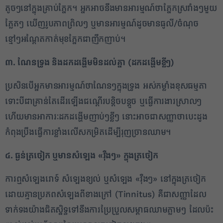
តូចៗនៅក្នុងគ្រាប់ភ្នែក។ អ្នកអាចនឹងមានអារម្មណ៍ថាភ្នែកស្រវាំងៗមួយ
ភ្លែតៗ ឃើញរូបភាពព្រិលៗ ឬមានអារម្មណ៍ដូចមានធូលី/ចំណុច
ខ្មៅៗអណ្តែតកាត់មុខភ្នែកជាញឹកញាប់។
៣. ណែនទ្រូង និងដកដង្ហើមមិនដល់គ្នា (ដកដង្ហើមខ្លីៗ)
1
ប្រសិនបើអ្នកមានអារម្មណ៍ថាណែនៗក្នុងទ្រូង អស់កម្លាំងខុសធម្មតា
✕
ទោះបីជាគ្រាន់តែដើរឡើងជណ្តើរបន្តិចបន្តួច ឬធ្វើការងារស្រាលៗ
ហើយមានអាការៈដកដង្ហើមញាប់ៗខ្លីៗ នោះអាចជាសញ្ញាថាបេះដូង
កំពុងប្រឹងធ្វើការខ្លាំងលើសកម្រិតដើម្បីរុញច្រានឈាម។
៤. ធ្ងន់ត្រចៀក ឬមានសំឡេង
«វ៉ឺងៗ» ក្នុងត្រចៀក
ការឮសំឡេងរោទ៍ សំឡេងខ្យល់ ឬសំឡេង «វ៉ឺងៗ» នៅក្នុងត្រចៀក
ដោយគ្មានប្រភពសំឡេងពីខាងក្រៅ (Tinnitus) គឺជាសញ្ញាដែល
ទាក់ទងយ៉ាងជិតស្និទ្ធទៅនឹងការប្រែប្រួលសម្ពាធឈាមភ្លាមៗ ដែលប៉ះ