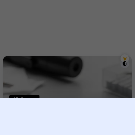
ជំងឺលើសឈាម
ឃាតករលាក់មុខ សម្ពាធឈាមខ្ពស់ ៖
វាយលុកដោយគ្មានរោគសញ្ញា ប៉ុន្តែ