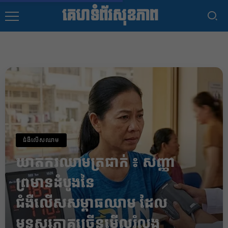
គេហទំព័រសុខភាព
ជំងឺលើសឈាម
ឃាតករឈាមត្រជាក់ ៖ សញ្ញា
ព្រមានដំបូងនៃ
ជំងឺលើសសម្ពាធឈាម ដែល
មនុស្សភាគច្រើនមើលរំលង