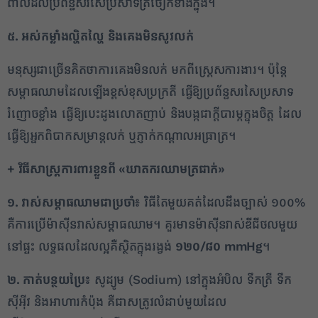
ពាល់ដល់ប្រព័ន្ធសរសៃប្រសាទត្រចៀកខាងក្នុង។
៥. អស់កម្លាំងល្ហិតល្ហៃ និងគេងមិនសូវលក់
មនុស្សជាច្រើនគិតថាការគេងមិនលក់ មកពីស្រ្តេសការងារ។ ប៉ុន្តែ
សម្ពាធឈាមដែលឡើងខ្ពស់ខុសប្រក្រតី ធ្វើឱ្យប្រព័ន្ធសរសៃប្រសាទ
រំញោចខ្លាំង ធ្វើឱ្យបេះដូងលោតញាប់ និងបង្កជាក្តីបារម្ភក្នុងចិត្ត ដែល
ធ្វើឱ្យអ្នកពិបាកសម្រាន្តលក់ ឬភ្ញាក់កណ្តាលអធ្រាត្រ។
+
វិធីសាស្ត្រការពារខ្លួនពី «ឃាតករឈាមត្រជាក់»
១. វាស់សម្ពាធឈាមជាប្រចាំ៖
វិធីតែមួយគត់ដែលដឹងច្បាស់ ១០០%
គឺការប្រើម៉ាស៊ីនវាស់សម្ពាធឈាម។ គួរមានម៉ាស៊ីនវាស់ឌីជីថលមួយ
នៅផ្ទះ លទ្ធផលដែលល្អគឺស្ថិតក្នុងរង្វង់
១២០/៨០
mmHg
។
២. កាត់បន្ថយប្រៃ៖
សូដ្យូម (Sodium) នៅក្នុងអំបិល ទឹកត្រី ទឹក
ស៊ីអ៊ីវ និងអាហារកំប៉ុង គឺជាសត្រូវលំដាប់មួយដែល