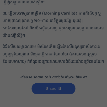
ធ្វើឱ្យសម្ពាធឈាមហក់ឡើង។
៣. ធ្វើចលនាឲ្យបានច្រើន (
Morning Cardio)៖
ការដើរតិចៗ ឬ
ហាត់ប្រាណស្រាលៗ ២០-៣០ នាទីក្នុងមួយថ្ងៃ ជួយឱ្យ
សរសៃឈាមរីកធំ និងយឺតស្វិតបានល្អ ជួយសម្រាលសម្ពាធឈាមបាន
យ៉ាងស័ក្តិសិទ្ធិ។
ជំងឺលើសសម្ពាធឈាម មិនមែនកើតឡើងតែលើមនុស្សចាស់នោះទេ
បច្ចុប្បន្នវ័យយុវជន និងអ្នកធ្វើការការិយាល័យ (ដោយសារស្រ្តេស
និងរបបអាហារ) ក៏កំពុងរងគ្រោះដោយសារជំងឺនេះយ៉ាងច្រើនផងដែរ។
Please share this article if you like it!
Share It!