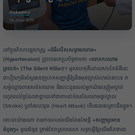
Raksmey
24 June, 2026
នៅក្នុងពិភពវេជ្ជសាស្ត្រ
«ជំងឺលើសសម្ពាធឈាម»
(Hypertension)
ត្រូវបានគេប្រសិទ្ធនាមថា
«ឃាតករឈាម
ត្រជាក់» (The Silent Killer)
។ មូលហេតុគឺដោយសារតែជំងឺនេះ
ជារឿយៗមិនស្តែងចេញរោគសញ្ញាអ្វីឱ្យដឹងមុនច្បាស់លាស់នោះទេ វា
សម្ងំឈ្លានពានសរសៃឈាម និងបេះដូងរបស់អ្នកយ៉ាងស្ងៀមស្ងាត់
រហូតដល់ថ្ងៃដែលវាធ្លាយទៅជាការដាច់សរសៃឈាមខួរក្បាល
(Stroke) ឬគាំងបេះដូង (Heart Attack) ទើបជនរងគ្រោះដឹងខ្លួន។
ទោះជាយ៉ាងណា រាងកាយរបស់យើងតែងតែផ្ញើ
«សញ្ញាព្រមាន
ដំបូងៗ»
មួយចំនួន គ្រាន់តែវាស្រាលពេក រហូតធ្វើឱ្យយើងគិតថាជា