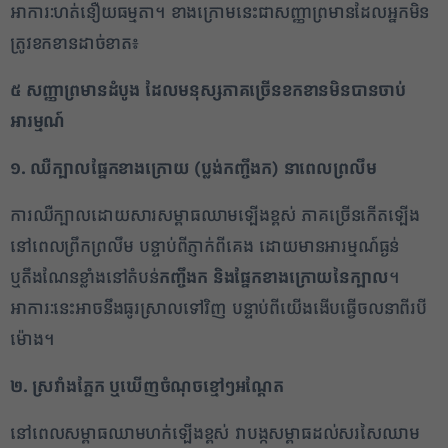
អាការៈហត់នឿយធម្មតា។ ខាងក្រោមនេះជាសញ្ញាព្រមានដែលអ្នកមិន
ត្រូវខកខានដាច់ខាត៖
៥ សញ្ញាព្រមានដំបូង ដែលមនុស្សភាគច្រើនខកខានមិនបានចាប់
អារម្មណ៍
១. ឈឺក្បាលផ្នែកខាងក្រោយ (ប្លង់កញ្ចឹងក) នាពេលព្រលឹម
ការឈឺក្បាលដោយសារសម្ពាធឈាមឡើងខ្ពស់ ភាគច្រើនកើតឡើង
នៅពេលព្រឹកព្រលឹម បន្ទាប់ពីភ្ញាក់ពីគេង ដោយមានអារម្មណ៍ធ្ងន់
ឬតឹងណែនខ្លាំងនៅតំបន់
កញ្ចឹងក និងផ្នែកខាងក្រោយនៃក្បាល
។
អាការៈនេះអាចនឹងធូរស្រាលទៅវិញ បន្ទាប់ពីយើងងើបធ្វើចលនាពីរបី
ម៉ោង។
២. ស្រវាំងភ្នែក ឬឃើញចំណុចខ្មៅៗអណ្តែត
នៅពេលសម្ពាធឈាមហក់ឡើងខ្ពស់ វាបង្កសម្ពាធដល់សរសៃឈាម