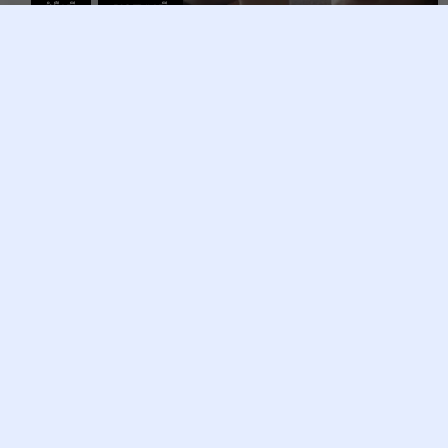
ជំងឺស្រ្តី
សុខភាពស្រ្តី
៧ចំនុច គួរធ្វើពេលលេងទូរស័ព្ទ ក្នុង
ពេលកូនខ្ចី
tina taing
18 June, 2026
នៅក្រោយពេលដែលអ្នកសម្រាលកូនរួច ហើយស្ថិតនៅក្នុងពេលកូនខ្ចី
ការលេងអ៊ីធើណេតអាចប៉ះពាល់ដល់អ្នកបាន។ ដូចនេះនៅពេលដែល
អ្នកលេង អ្នកគួរតែប្រយ័ត្ននូវចំនុចមួយចំនួន។ តើមានអ្វីខ្លះទៅ?
អ្នកមិនគួរលេងហួសពីមួយម៉ោងឡើយ ព្រោះវាអាចប៉ះពាល់ដល់ភ្នែក
អ្នកបាន។