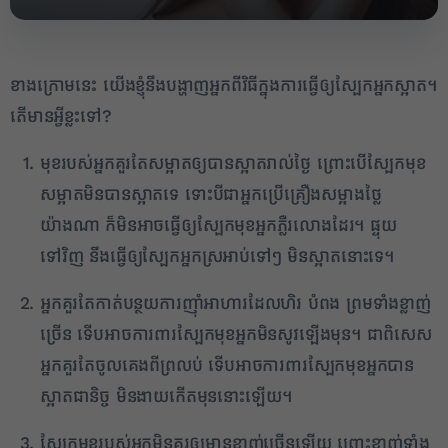
ខាងក្រោមនេះ យើងខ្ញុំនឹងបង្ហាញអ្នកពីវិធីក្នុងការធ្វើឲ្យស្បែកអ្នកស្អាត។
តើមានអ្វីខ្លះទៅ?
មុខរបស់អ្នកគួរតែសម្អាតឲ្យបានស្អាតរាល់ថ្ងៃ ព្រោះបើស្បែកមុខ
សម្អាតមិនបានស្អាតទេ ទោះបីជាអ្នកប្រើគ្រឿងសម្អាងថ្លៃ
យ៉ាងណា ក៏មិនអាចធ្វើឲ្យស្បែកមុខអ្នកភ្លឺរលោងដែរ។ ផ្ទុយ
ទៅវិញ នឹងធ្វើឲ្យស្បែកអ្នកស្រអាប់ទៅៗ មិនស្អាតនោះទេ។
អ្នកគួរតែកាត់បន្ថយការញ៉ាំអាហារដែលហិរ បំពង ព្រមទាំងខ្លាញ់
ច្រើន ទើបអាចការពារស្បែកមុខអ្នកមិនសូវឡើងមុន។ ជាពិសេស
អ្នកគួរតែចូលគេងពីព្រលប់ ទើបអាចការពារស្បែកមុខអ្នកបាន
ស្អាតជានិច្ច មិនងាយកើតមុននោះឡើយ។
2
ស្បែកមុខរបស់អ្នកមិនគួរឲ្យមានខ្លាញ់ច្រើនឡើយ ព្រោះខ្លាញ់ទាំង