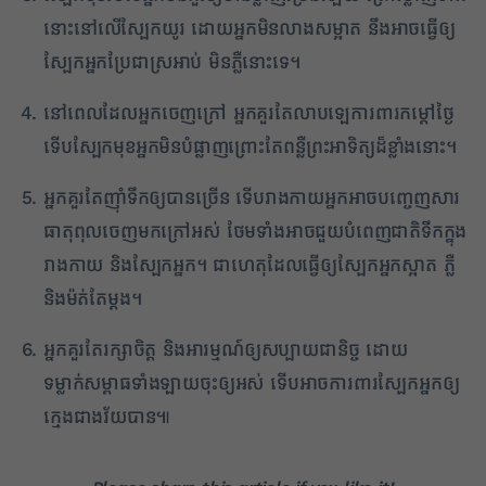
✕
នោះនៅលើស្បែកយូរ ដោយអ្នកមិនលាងសម្អាត នឹងអាចធ្វើឲ្យ
ស្បែកអ្នកប្រែជាស្រអាប់ មិនភ្លឺនោះទេ។
នៅពេលដែលអ្នកចេញក្រៅ អ្នកគួរតែលាបឡេការពារកម្តៅថ្ងៃ
ទើបស្បែកមុខអ្នកមិនបំផ្លាញព្រោះតែពន្លឺព្រះអាទិត្យដ៏ខ្លាំងនោះ។
អ្នកគួរតែញ៉ាំទឹកឲ្យបានច្រើន ទើបរាងកាយអ្នកអាចបញ្ចេញសារ
ធាតុពុលចេញមកក្រៅអស់ ថែមទាំងអាចជួយបំពេញជាតិទឹកក្នុង
រាងកាយ និងស្បែកអ្នក។ ជាហេតុដែលធ្វើឲ្យស្បែកអ្នកស្អាត ភ្លឺ
និងម៉ត់តែម្តង។
អ្នកគួរតែរក្សាចិត្ត និងអារម្មណ៍ឲ្យសប្បាយជានិច្ច ដោយ
ទម្លាក់សម្ពាធទាំងឡាយចុះឲ្យអស់ ទើបអាចការពារស្បែកអ្នកឲ្យ
ក្មេងជាងវ័យបាន៕