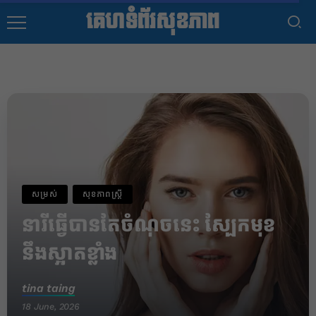
គេហទំព័រសុខភាព
សម្រស់
សុខភាពស្រ្តី
នារីធ្វើបានតែចំណុចនេះ ស្បែកមុខ
នឹងស្អាតខ្លាំង
tina taing
18 June, 2026