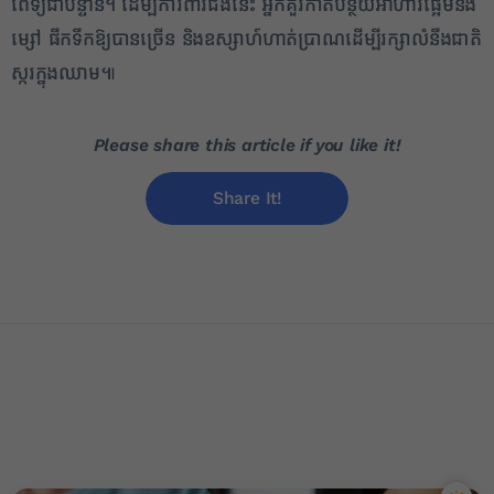
ពេទ្យជាបន្ទាន់។ ដើម្បីការពារជំងឺនេះ អ្នកគួរកាត់បន្ថយអាហារផ្អែមនិង
ម្សៅ ផឹកទឹកឱ្យបានច្រើន និងឧស្សាហ៍ហាត់ប្រាណដើម្បីរក្សាលំនឹងជាតិ
ស្ករក្នុងឈាម៕
Please share this article if you like it!
Share It!