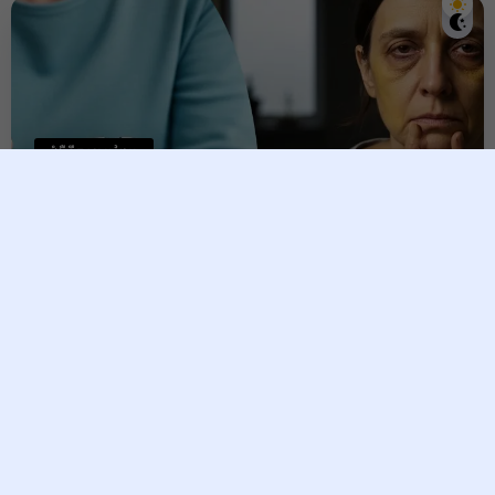
ជំងឺទឹកនោមផ្អែម
ឃាតករឈាមត្រជាក់ «ជំងឺទឹកនោម
ផ្អែម»៖ សញ្ញាព្រមានដំបូងទាំង ៥
ដែលអ្នកត្រូវតែដឹង!
Raksmey
12 June, 2026
ជំងឺទឹកនោមផ្អែម ត្រូវបានគេប្រសិទ្ធនាមថាជា
«ឃាតករឈាម