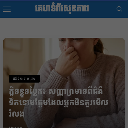
គេហទំព័រសុខភាព
ជំងឺទឹកនោមផ្អែម
​ក្លិនខ្លួនប្លែក៖ សញ្ញាព្រមានពីជំងឺ
ទឹកនោមផ្អែមដែលអ្នកមិនគួរមើល
រំលង​