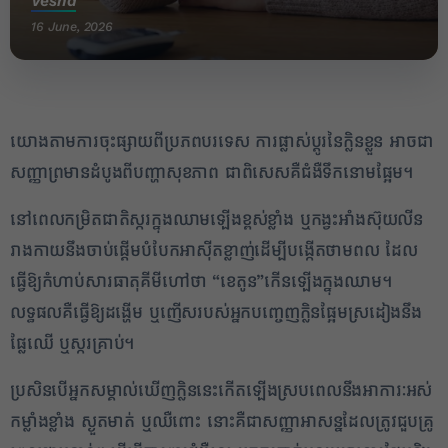
Vesna
16 June, 2026
យោងតាមការចុះផ្សាយពីប្រភពបរទេស ការផ្លាស់ប្តូរនៃក្លិនខ្លួន អាចជា
សញ្ញាព្រមានដំបូងពីបញ្ហាសុខភាព ជាពិសេសគឺជំងឺទឹកនោមផ្អែម។
នៅពេលកម្រិតជាតិស្ករក្នុងឈាមឡើងខ្ពស់ខ្លាំង ឬកង្វះអាំងស៊ុយលីន
រាងកាយនឹងចាប់ផ្តើមបំបែកអាស៊ីតខ្លាញ់ដើម្បីបង្កើតថាមពល ដែល
2
ធ្វើឱ្យកំហាប់សារធាតុគីមីហៅថា “ខេតូន”​កើនឡើងក្នុងឈាម។
✕
លទ្ធផលគឺធ្វើឱ្យដង្ហើម ឬញើសរបស់អ្នកបញ្ចេញក្លិនផ្អែមស្រដៀងនឹង
ផ្លែឈើ ឬស្ករគ្រាប់។
ប្រសិនបើអ្នកសម្គាល់ឃើញក្លិននេះកើតឡើងស្របពេលនឹងអាការៈអស់
កម្លាំងខ្លាំង ស្ងួតមាត់ ឬឈឺពោះ នោះគឺជាសញ្ញាអាសន្នដែលត្រូវជួបគ្រូ