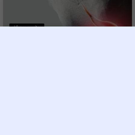
ជំងឹក្រពះ ពោះវៀន
កុំស្រាលខ្លួន ! សញ្ញាដំបូងៗនៃជំងឺ
មហារីកក្រពះ និងពោះវៀន ដែល
មនុស្សភាគច្រើនច្រឡំថា ជាជំងឺក្រពះ
ធម្មតា
Raksmey
14 June, 2026
ជំងឺរលាកក្រពះ ឬដំបៅក្រពះ គឺជាបញ្ហាសុខភាពទូទៅមួយដែលប្រជា