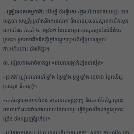
–
គ្រឿងទេសធម្មជាតិ៖
មើមខ្ញី
និង
ខ្ទឹមស
(ក្នុងបរិមាណសមរម្យ) មាន
លក្ខណៈសម្បត្តិប្រឆាំងនឹងការរលាក និងអាចជួយទប់ស្កាត់ការរីកលូត
លាស់នៃបាក់តេរី
H. pylori
ដែលជាមូលហេតុចម្បងនៃជំងឺដំបៅ
ក្រពះ។ អ្នកអាចផឹកទឹកខ្ញីក្តៅឧណ្ហៗល្មមដើម្បីជួយសម្រួល
ការហើមពោះ និងភើជូរ។
៣. ជៀសវាងដាច់ខាតនូវ
«
អាហារបង្កាត់ភ្លើងអាស៊ីត
»
2
-ផ្អាកការញ៉ាំអាហារហឹរខ្លាំង ប្រៃខ្លាំង ឬម្ជូរខ្លាំង (ដូចជា ផ្លែឈើជូរ
✕
ក្រូចឆ្មារ ទឹកខ្មេះ)។
-កាត់បន្ថយអាហារបំពង អាហារសម្បូរខ្លាញ់ និងសាច់កែច្នៃ ព្រោះ
អាហារទាំងនេះចំណាយពេលរំលាយយូរ ធ្វើឱ្យអាស៊ីតដក់ក្នុងក្រពះ
ច្រើន និងជម្រុញឱ្យភើជូរ។
-ជៀសវាងភេសជ្ជៈដែលមានជាតិហ្គាស (កូកា, សូដា) កាហ្វេអ៊ីន (កា