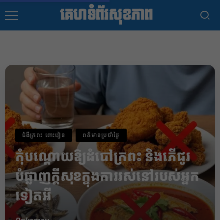
គេហទំព័រសុខភាព
ជំងឹក្រពះ ពោះវៀន
ពត៌មានប្រចាំថ្ងៃ
កុំបណ្តោយឱ្យដំបៅក្រពះ និងភើជូរ
បំផ្លាញក្តីសុខក្នុងការរស់នៅរបស់អ្នក
ទៀតអី