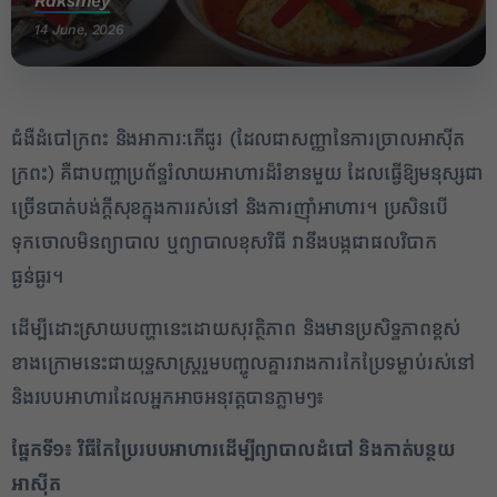
Raksmey
14 June, 2026
ជំងឺដំបៅក្រពះ និងអាការៈភើជូរ (ដែលជាសញ្ញានៃការច្រាលអាស៊ីត
ក្រពះ) គឺជាបញ្ហាប្រព័ន្ធរំលាយអាហារដ៏រំខានមួយ ដែលធ្វើឱ្យមនុស្សជា
ច្រើនបាត់បង់ក្តីសុខក្នុងការរស់នៅ និងការញ៉ាំអាហារ។ ប្រសិនបើ
ទុកចោលមិនព្យាបាល ឬព្យាបាលខុសវិធី វានឹងបង្កជាផលវិបាក
ធ្ងន់ធ្ងរ។
ដើម្បីដោះស្រាយបញ្ហានេះដោយសុវត្ថិភាព និងមានប្រសិទ្ធភាពខ្ពស់
ខាងក្រោមនេះជាយុទ្ធសាស្ត្ររួមបញ្ចូលគ្នារវាងការកែប្រែទម្លាប់រស់នៅ
និងរបបអាហារដែលអ្នកអាចអនុវត្តបានភ្លាមៗ៖
ផ្នែកទី១៖ វិធីកែប្រែរបបអាហារដើម្បីព្យាបាលដំបៅ និងកាត់បន្ថយ
អាស៊ីត