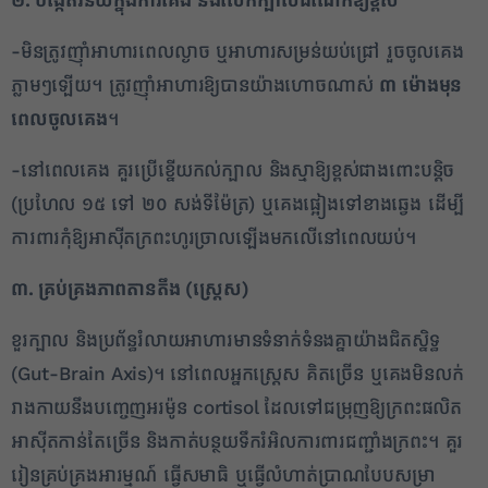
២. បង្កើតវិន័យក្នុងការគេង និងលើកក្បាលដំណេកឱ្យខ្ពស់
-មិនត្រូវញ៉ាំអាហារពេលល្ងាច ឬអាហារសម្រន់យប់ជ្រៅ រួចចូលគេង
ភ្លាមៗឡើយ។ ត្រូវញ៉ាំអាហារឱ្យបានយ៉ាងហោចណាស់
៣ ម៉ោងមុន
ពេលចូលគេង
។
-នៅពេលគេង គួរប្រើខ្នើយកល់ក្បាល និងស្មាឱ្យខ្ពស់ជាងពោះបន្តិច
(ប្រហែល ១៥ ទៅ ២០ សង់ទីម៉ែត្រ) ឬគេងផ្អៀងទៅខាងឆ្វេង ដើម្បី
ការពារកុំឱ្យអាស៊ីតក្រពះហូរច្រាលឡើងមកលើនៅពេលយប់។
៣. គ្រប់គ្រងភាពតានតឹង (ស្រ្តេស)
ខួរក្បាល និងប្រព័ន្ធរំលាយអាហារមានទំនាក់ទំនងគ្នាយ៉ាងជិតស្និទ្ធ
(Gut-Brain Axis)។ នៅពេលអ្នកស្រ្តេស គិតច្រើន ឬគេងមិនលក់
រាងកាយនឹងបញ្ចេញអរម៉ូន cortisol ដែលទៅជម្រុញឱ្យក្រពះផលិត
អាស៊ីតកាន់តែច្រើន និងកាត់បន្ថយទឹករំអិលការពារជញ្ជាំងក្រពះ។ គួរ
រៀនគ្រប់គ្រងអារម្មណ៍ ធ្វើសមាធិ ឬធ្វើលំហាត់ប្រាណបែបសម្រា