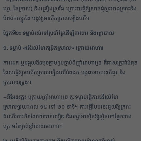
ហ្វេ, តែក្រាស់) និងគ្រឿងស្រវឹង ព្រោះវាធ្វើឱ្យសាច់ដុំស្ទះរវាងក្រពះនិង
បំពង់កបន្ធូរដៃ បង្កឱ្យអាស៊ីតច្រាលឡើងលើ។
ផ្នែកទី២៖ ទម្លាប់រស់នៅប្រចាំថ្ងៃដើម្បីការពារ និងព្យាបាល
១. ទម្លាប់
«
ដើរលំហែកម្រិតស្រាល
»
ក្រោយអាហារ
ការដេក ឬអង្គុយឱនមុខភ្លាមៗបន្ទាប់ពីញ៉ាំអាហាររួច គឺជាសត្រូវធំបំផុត
ដែលធ្វើឱ្យអាស៊ីតច្រាលឡើងលើបំពង់ក បង្កជាអាការៈភើជូរ និង
ក្រហាយទ្រូង។
–
វិធីអនុវត្ត៖
ក្រោយញ៉ាំអាហាររួច គួរទម្លាប់ធ្វើការ
ដើរលំហែ
ស្រាលៗ
រយៈពេល ១៥ ទៅ ២០ នាទី។ ការធ្វើបែបនេះជួយឱ្យក្រពះ
ដំណើរការកិនរំលាយបានលឿន និងរក្សាអាស៊ីតឱ្យស្ថិតនៅផ្នែកខាង
ក្រោមនៃប្រព័ន្ធរំលាយអាហារ។