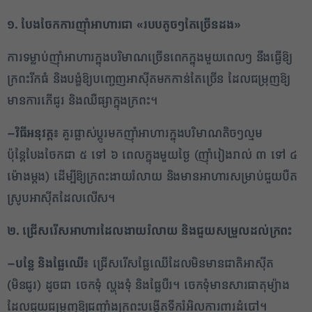
១. បែងចែកការញ៉ាំអាហារជា
«
របបតូចៗតែច្រើនដង
»
ការទម្លាប់ញ៉ាំអាហារក្នុងបរិមាណច្រើនពេកក្នុងមួយពេលៗ នឹងធ្វើឱ្យ
ក្រពះរីកធំ និងបង្ខំឱ្យបញ្ចេញអាស៊ីតមកកាន់តែច្រើន ដែលជម្រុញឱ្យ
មានការភើជូរ និងឈឺផ្សាក្នុងក្រពះ។
–
វិធីអនុវត្ត៖
គួរផ្លាស់ប្តូរមកញ៉ាំអាហារក្នុងបរិមាណតិចៗល្មម
ប៉ុន្តែបែងចែកជា ៥ ទៅ ៦ ពេលក្នុងមួយថ្ងៃ (ញ៉ាំរៀងរាល់ ៣ ទៅ ៤
ម៉ោងម្តង) ដើម្បីឱ្យក្រពះងាយរំលាយ និងមានអាហារសម្រាប់ជួយបឺត
ស្រូបអាស៊ីតដែលលើស។
២. ជ្រើសរើសអាហារដែលងាយរំលាយ និងជួយសម្រួលដល់ក្រពះ
–
បន្លែ និងផ្លែឈើ៖
ជ្រើសរើសផ្លែឈើដែលមិនមានជាតិអាស៊ីត
(មិនជូរ) ដូចជា ចេកទុំ ល្ហុងទុំ និងផ្លែបឺរ។ ចេកទុំមានសារធាតុម្យ៉ាង
ដែលជួយជម្រុញឱ្យជញ្ជាំងក្រពះបង្កើតទឹករំអិលការពារដំបៅ។