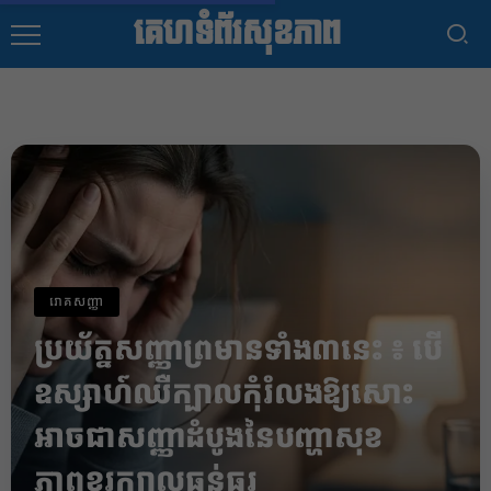
គេហទំព័រសុខភាព
រោគសញ្ញា
ប្រយ័ត្នសញ្ញាព្រមានទាំង៣នេះ ៖ បើ
ឧស្សាហ៍ឈឺក្បាលកុំរំលងឱ្យសោះ
អាចជាសញ្ញាដំបូងនៃបញ្ហាសុខ
ភាពខួរក្បាលធ្ងន់ធ្ងរ