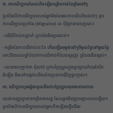
២. ការឈឺក្បាលដែលកើនឡើងកម្រិតកាន់តែខ្លាំងទៅៗ
1
ប្រសិនបើការឈឺក្បាលរបស់អ្នកមិនមែនជាការឈឺហើយបាត់ៗ ដូច
ការឈឺក្បាលប្រកាំង (Migraine) ទេ ប៉ុន្តែវាមានលក្ខណៈ៖
✕
-ឈឺរ៉ាំរ៉ៃរាប់សប្តាហ៍ ឬរាប់ខែមិនព្រមបាត់។
-កម្រិតនៃការឈឺចាប់ចេះតែ
កើនឡើងទម្ងន់ទៅៗពីមួយថ្ងៃទៅមួយថ្ងៃ
ទោះបីជាលេបថ្នាំបំបាត់ការឈឺចាប់ក៏លែងសូវត្រូវ ឬលែងដឹងខ្យល់។
-នេះអាចបញ្ជាក់ថា ដុំសាច់ ឬការប្រែប្រួលក្នុងខួរក្បាលកំពុងតែរីក
ធំឡើង និងទៅសង្កត់លើសរសៃប្រសាទជុំវិញខួរក្បាល។
៣. ឈឺក្បាលរួមផ្សំជាមួយនឹងការប្រែប្រួលមុខងាររាងកាយ
នេះជាសញ្ញាព្រមានកម្រិតអាសន្ន ដែលអ្នកមិនត្រូវពន្យារពេលឡើយ។
ប្រសិនបើការឈឺក្បាលរបស់អ្នកកើតឡើងទន្ទឹមនឹង៖