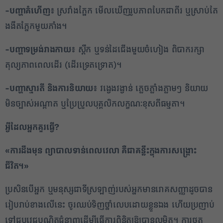
-បញ្ហាគំហើញ៖
ស្រវាំងភ្នែក មើលឃើញរូបភាពបែកជាពីរ ឬស្រាប់តែ
ងងឹតភ្នែកមួយភាំង។
-បញ្ហាទម្រង់រាងកាយ៖
ស្ពឹក ឬទន់ដៃជើងមួយចំហៀង ពិបាករក្សា
តុល្យភាពពេលដើរ (ដើរទ្រេតទ្រោត)។
-បញ្ហាស្មារតី និងការនិយាយ៖
វង្វេងវង្វាន់ ភ្លេចភ្លាំងភ្លាមៗ និយាយ
មិនច្បាស់អណ្តាត ឬប្រែប្រួលបុគ្គលិកលក្ខណៈខុសពីធម្មតា។
អ្វីដែលអ្នកគួរធ្វើ
?
«ការដឹងមុន ព្យាបាលទាន់ពេលវេលា គឺជាគន្លឹះក្នុងការសង្គ្រោះ
ជីវិត។»
ប្រសិនបើអ្នក ឬមនុស្សជាទីស្រឡាញ់របស់អ្នកមានរោគសញ្ញាដូចបាន
រៀបរាប់ខាងលើនេះ ចូរឈប់ទិញថ្នាំលេបដោយខ្លួនឯង ហើយប្រញាប់
ទៅជួបវេជ្ជបណ្ឌិតជំនាញដើម្បីធ្វើការពិនិត្យឱ្យបានលម្អិត។ ការថត