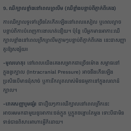
១. ឈឺក្បាលខ្លាំងនៅពេលព្រលឹម (ឈឺខ្លាំងបន្ទាប់ពីភ្ញាក់ពីគេង)
ការឈឺក្បាលទូទៅច្រើនតែកើតឡើងនៅពេលរសៀល ឬពេលល្ងាច
បន្ទាប់ពីការបំពេញការងារហត់នឿយ។ ប៉ុន្តែ បើអ្នកមានអាការៈឈឺ
ក្បាលខ្លាំងនៅពេលព្រឹកព្រលឹមភ្លាមៗបន្ទាប់ពីភ្ញាក់ពីគេង នេះជាសញ្ញា
គួរឱ្យសង្ស័យ៖
-មូលហេតុ៖
នៅពេលយើងគេងសម្រាកជាច្រើនម៉ោង សម្ពាធនៅ
ក្នុងខួរក្បាល (Intracranial Pressure) អាចនឹងកើនឡើង
ប្រសិនបើមានដុំសាច់ ឬការរីកលូតលាស់មិនធម្មតានៅក្នុងលលាដ៍
ក្បាល។
-រោគសញ្ញារួមផ្សំ៖
ជារឿយៗការឈឺក្បាលនៅពេលព្រឹកនេះ
អាចអមមកជាមួយនូវអាការៈចង់ក្អួត ឬក្អួតចង្អោរតែម្តង ទោះបីជាមិន
ទាន់បានពិសារអាហារអ្វីក៏ដោយ។