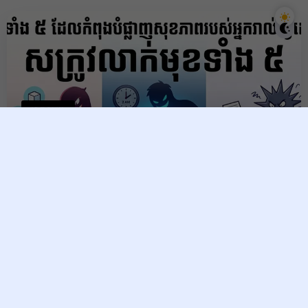
រោគសញ្ញា
សត្រូវលាក់មុខទាំង ៥ ដែលកំពុង
បំផ្លាញសុខភាពរបស់អ្នករាល់ថ្ងៃ
ដោយមិនដឹងខ្លួន!
Raksmey
10 June, 2026