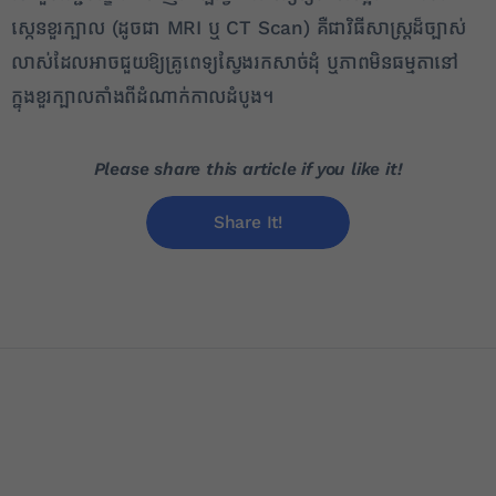
ស្កេនខួរក្បាល (ដូចជា MRI ឬ CT Scan) គឺជាវិធីសាស្ត្រដ៏ច្បាស់
លាស់ដែលអាចជួយឱ្យគ្រូពេទ្យស្វែងរកសាច់ដុំ ឬភាពមិនធម្មតានៅ
ក្នុងខួរក្បាលតាំងពីដំណាក់កាលដំបូង។
Please share this article if you like it!
Share It!