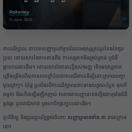
Raksmey
11 June, 2026
ការឈឺក្បាល ជារោគសញ្ញាទូទៅមួយដែលមនុស្សគ្រប់រូបតែងតែជួប
ប្រទះ ដោយសារតែភាពតានតឹង ការសម្រាកមិនគ្រប់គ្រាន់ ឬជំងឺ
ផ្តាសាយជាដើម។ ដោយសារតែវាជារឿងសាមញ្ញ ទើបមនុស្សភាគ
ច្រើនជ្រើសរើសការលេបថ្នាំបំបាត់ការឈឺចាប់ដើម្បីដោះស្រាយបញ្ហា
មួយគ្រាៗ។ ប៉ុន្តែ ប្រសិនបើការឈឺក្បាលនោះមានលក្ខណៈប្លែក ខុសពី
ធម្មតា និងកើតឡើងញឹកញាប់ វាអាចជាសញ្ញាដាស់តឿនជាមុននៃជំងឺ
ធ្ងន់ធ្ងរ ដូចជាដុំសាច់ ឬមហារីកខួរក្បាលជាដើម។
ចូរពិនិត្យ និងប្រុងប្រយ័ត្នខ្ពស់ចំពោះ
សញ្ញាព្រមានទាំង ៣
ខាងក្រោម
នេះ៖