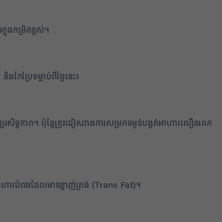
ុងកម្រិតខ្ពស់។
ងកែប្រែទម្លាប់ពីថ្ងៃនេះ៖
្រសិទ្ធភាព។ ប៉ុន្តែត្រូវជៀសវាងការសម្រកទម្ងន់បង្អត់អាហារលឿនពេក
ងអាហារបំពងដែលមានខ្លាញ់ត្រង់ (Trans Fat)។