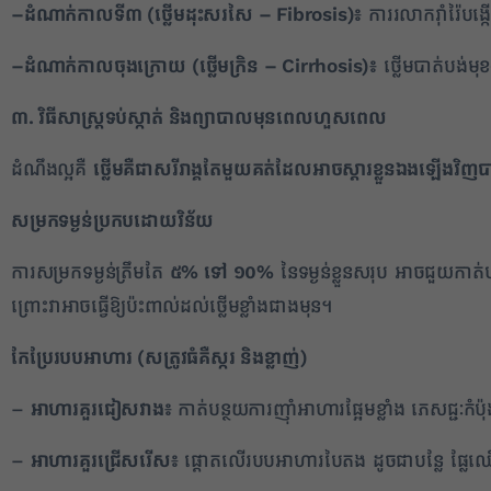
–
ដំណាក់កាលទី៣ (ថ្លើមដុះសរសៃ –
Fibrosis)
៖
ការរលាករ៉ាំរ៉ៃបង្
–
ដំណាក់កាលចុងក្រោយ (ថ្លើមក្រិន –
Cirrhosis)
៖
ថ្លើមបាត់បង់មុ
៣. វិធីសាស្ត្រទប់ស្កាត់ និងព្យាបាលមុនពេលហួសពេល
ដំណឹងល្អគឺ
ថ្លើមគឺជាសរីរាង្គតែមួយគត់ដែលអាចស្តារខ្លួនឯងឡើងវិញប
សម្រកទម្ងន់ប្រកបដោយវិន័យ
ការសម្រកទម្ងន់ត្រឹមតែ
៥% ទៅ ១០%
នៃទម្ងន់ខ្លួនសរុប អាចជួយកាត់
ព្រោះវាអាចធ្វើឱ្យប៉ះពាល់ដល់ថ្លើមខ្លាំងជាងមុន។
កែប្រែរបបអាហារ (សត្រូវធំគឺស្ករ និងខ្លាញ់)
–
អាហារគួរជៀសវាង៖
កាត់បន្ថយការញ៉ាំអាហារផ្អែមខ្លាំង ភេសជ្ជៈ
–
អាហារគួរជ្រើសរើស៖
ផ្តោតលើរបបអាហារបៃតង ដូចជាបន្លែ ផ្លែឈើស្