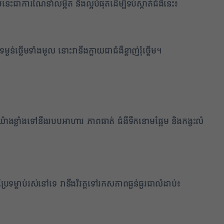
េះជាការណែនាំលម្អិត និងល្អបំផុតដើម្បីទប់ស្កាត់ជំងឺនេះ៖
ម្ងន់ថ្លើមទាំងមូល នោះវានឹងក្លាយជាជំងឺខ្លាញ់រុំថ្លើម។
៉ាងខ្លាំងទៅនឹងរបបអាហារ ភាពធាត់ ជំងឺទឹកនោមផ្អែម និងកង្វះលំ
ទម្លាប់រស់នៅទេ វានឹងវិវត្តទៅរកសភាពធ្ងន់ធ្ងរជាលំដាប់៖
1