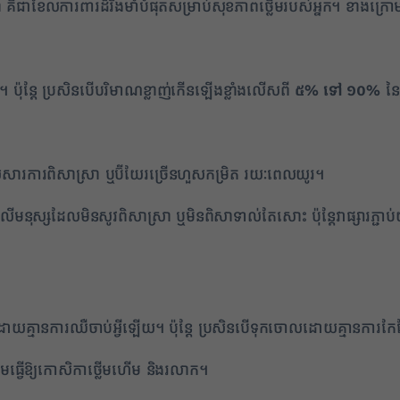
ា គឺជាខែលការពារដ៏រឹងមាំបំផុតសម្រាប់សុខភាពថ្លើមរបស់អ្នក។ ខាងក្រោមន
។ ប៉ុន្តែ ប្រសិនបើបរិមាណខ្លាញ់កើនឡើងខ្លាំងលើសពី
៥% ទៅ ១០%
នៃទ
ការពិសាស្រា ឬប៊ីយែរច្រើនហួសកម្រិត រយៈពេលយូរ។
នុស្សដែលមិនសូវពិសាស្រា ឬមិនពិសាទាល់តែសោះ ប៉ុន្តែវាផ្សារភ្ជាប់យ
យគ្មានការឈឺចាប់អ្វីឡើយ។ ប៉ុន្តែ ប្រសិនបើទុកចោលដោយគ្មានការកែប្រែ
្តើមធ្វើឱ្យកោសិកាថ្លើមហើម និងរលាក។