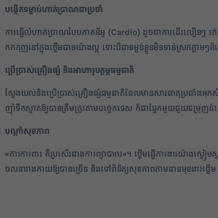
បង្កើតទម្លាប់ហាត់ប្រាណជាប្រចាំ
ការធ្វើលំហាត់ប្រាណបែបកាតឌីអូ (Cardio) ដូចជាការដើរលឿនៗ រត់
កកកុញនៅក្នុងថ្លើមបានយ៉ាងល្អ ទោះបីជាទម្ងន់ខ្លួនមិនទាន់ស្រកភ្លាម
ប្រើប្រាស់គ្រឿងផ្សំ និងអាហារូបត្ថម្ភធម្មជាតិ
ស្វែងយល់និងប្រើប្រាស់គ្រឿងផ្សំធម្មជាតិដែលមានសារធាតុប្រឆាំងអុកស៊
ញ៉ាំទឹកស្អាតឱ្យបានត្រឹមត្រូវតាមបច្ចេកទេស ក៏ជាផ្នែកមួយជួយជម្រ
បណ្តាំសុខភាព
«ការការពារ គឺប្រសើរជាងការព្យាបាល»។ ថ្លើមធ្វើការងារយ៉ាងស្ងៀមស្ងាត
ចលនារាងកាយឱ្យបានច្រើន និងទៅពិនិត្យសុខភាពតាមដានមុខងារថ្លើម (