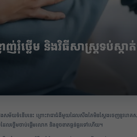
ឺខ្លាញ់រុំថ្លើម និងវិធីសាស្ត្រទប
្នុងសម័យទំនើបនេះ ព្រោះវាជាជំងឺមួយដែលសឹងតែមិនស្តែងចេញនូវរោគសញ
លដែលថ្លើមចាប់ផ្តើមរលាក និងខូចខាតធ្ងន់ធ្ងរទៅហើយ។