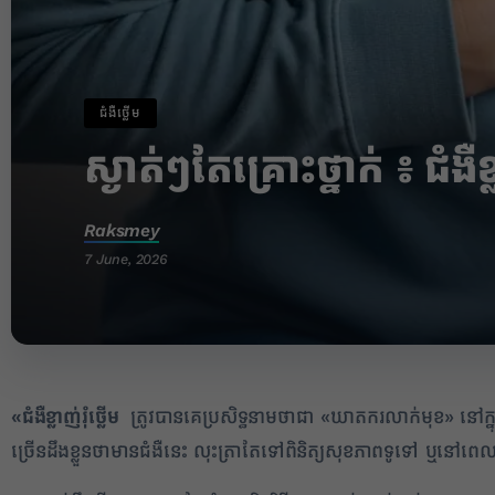
ជំងឺថ្លើម
ស្ងាត់ៗតែគ្រោះថ្នាក់ ៖ ជំង
Raksmey
7 June, 2026
«
ជំងឺខ្លាញ់រុំថ្លើម
ត្រូវបានគេប្រសិទ្ធនាមថាជា «ឃាតករលាក់មុខ» នៅក
ច្រើនដឹងខ្លួនថាមានជំងឺនេះ លុះត្រាតែទៅពិនិត្យសុខភាពទូទៅ ឬនៅពេ