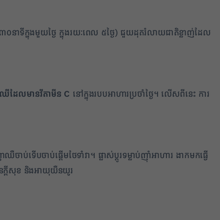
នាទីក្នុងមួយថ្ងៃ ក្នុងរយៈពេល ៥ថ្ងៃ) ជួយដុតរំលាយជាតិខ្លាញ់ដែល
ផ្លែឈើដែលមានវីតាមីន
C
នៅក្នុងរបបអាហារប្រចាំថ្ងៃ។ លើសពីនេះ ការ
ឺចាប់ទើបចាប់ផ្តើមថែទាំវា។ ផ្លាស់ប្តូរទម្លាប់ញ៉ាំអាហារ ងាកមកធ្វើ
ក្តីសុខ និងអាយុយឺនយូរ