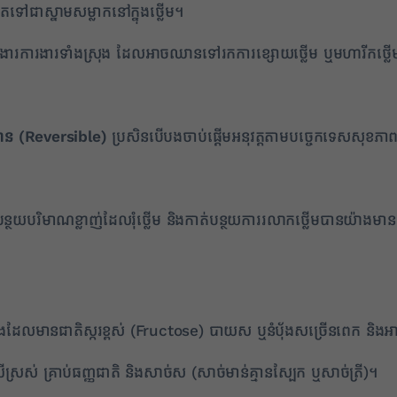
កើតទៅជាស្នាមសម្លាកនៅក្នុងថ្លើម។
ខងារការងារទាំងស្រុង ដែលអាចឈានទៅរកការខ្សោយថ្លើម ឬមហារីកថ្លើមក្ន
ាន (
Reversible)
ប្រសិនបើបងចាប់ផ្តើមអនុវត្តតាមបច្ចេកទេសសុខភាព និ
បន្ថយបរិមាណខ្លាញ់ដែលរុំថ្លើម និងកាត់បន្ថយការរលាកថ្លើមបានយ៉ាងមានប
កំប៉ុងដែលមានជាតិស្ករខ្ពស់ (Fructose) បាយស ឬនំប៉័ងសច្រើនពេក និ
រស់ គ្រាប់ធញ្ញជាតិ និងសាច់ស (សាច់មាន់គ្មានស្បែក ឬសាច់ត្រី)។