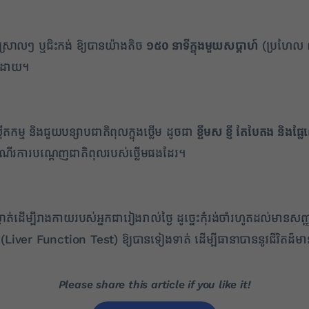
ស្រាលៗ ឬជិះកង់ ឱ្យបានយ៉ាងតិច
១៥០ នាទីក្នុងមួយសប្តាហ៍
(ប្រហែល ៣០
ៗក៏ដោយ។
ីតកម្ម និងជួយបន្សាបជាតិពុលក្នុងថ្លើម ដូចជា
ខ្ទឹមស ខ្ញី តែបៃតង និង
ុញដំណើរការបណ្តេញជាតិពុលរបស់ថ្លើមផងដែរ។
់ដើម្បីរាងកាយរបស់អ្នកជារៀងរាល់ថ្ងៃ ដូច្នេះកុំរង់ចាំរហូតដល់មានសញ្ញាឈ
Liver Function Test) ឱ្យបានទៀងទាត់ ដើម្បីធានាបាននូវជីវិតដ៏មាន
Please share this article if you like it!