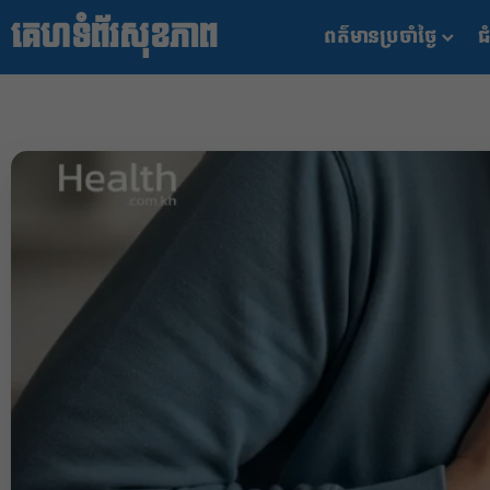
គេហទំព័រសុខភាព
ពត៌មានប្រចាំថ្ងៃ
ជំ