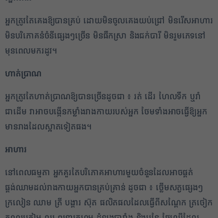
2
អ្នកត្រូវតែគេងឱ្យបានគ្រប់ ដោយមិនចូលគេងយប់ជ្រៅ មិនរើសអាហារ
មិនបរិភោគនំចំនីផ្សេងៗច្រើន មិនផឹកស្រា និងជក់បារី មិនរួមភេទនៅ
✕
មុនពេលមករដូវ។
ហាត់ប្រាណ
អ្នកត្រូវតែហាត់ប្រាណឱ្យបានច្រើនដូចជា ៖ រត់ ដើរ ហែលទឹក ឬរាំ
ជាដើម វាអាចបង្កើនកម្លាំងរាងកាយរបស់អ្នក ថែមទាំងអាចធ្វើឱ្យអ្នក
មានរាងដែលស្អាតទៀតផង។
អាហារ
នៅពេលធម្មតា អ្នកគួរតែបរិភោគអាហារមួយចំនួនដែលអាចផ្គត់
ផ្គង់ឈាមដល់រាងកាយអ្នកបានគ្រប់គ្រាន់ ដូចជា ៖ ថ្លើមសត្វផ្សេងៗ
ក្រលៀន ឈាម ត្រី បង្គារ ស៊ុត ផលិតផលដែលធ្វើពីសណ្តែក ត្រចៀក
កណ្តុរក្រៀម ល្ងរ ពុទ្ធ្រាក្រហម ដំឡូងបារាំង និងបន្លែ ផ្លែឈើដែល