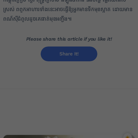
ស្រស់ ពពួកអាហារទាំងនេះអាចធ្វើឱ្យអ្នកមានទឹកមុខស្អាត ដោយមាន
ពណ៌ស៊ីជំពូលដូចគេផាត់មុខអញ្ចឹង៕
Please share this article if you like it!
Share It!