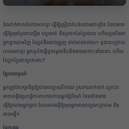
ដំណាក់កាលនៃការមករដូវ ធ្វើឱ្យស្ត្រីបាត់បង់ឈាមជាច្រើន ដែលអាច
ធ្វើឱ្យមុខប្រែជាលឿង បបូរមាត់ និងក្រចកដៃប្រែជាស ហើយប្រសិនជា
អ្នកខ្វះឈាមវិញ ស្បែកនឹងឆាប់ជ្រួញ ឆាប់មានសក់ស។ ដូចនេះក្រោយ
ពេលមករដូវ អ្នកគួរតែធ្វើដូចម្តេចទើបមិនមានអាការៈទាំងនោះ ហើយ
ស្បែកប្រែជាស្អាតនោះ?
ផ្នែកអារម្មណ៍
អ្នកត្រូវតែរក្សាចិត្តឱ្យបានសប្បាយរីករាយ រួសរាយរាក់ទាក់ ព្រោះវា
អាចបង្កើនប្រពន្ធ័ការពាររាងកាយអ្នកឱ្យរឹងមាំ ថែមទាំងអាច
ធ្វើឱ្យឈាមអ្នកគ្រប់ ដែលអាចធ្វើឱ្យមុខអ្នកមានលក្ខណៈក្រហម និង
មានពន្លឺ។
ផ្នែកគេង