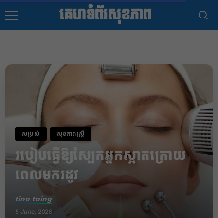
គេហទំព័រសុខភាព
សម្រស់
សុខភាពស្រ្តី
របៀបធ្វើឱ្យស្បែកអ្នកស្អាតក្រោយ
ពេលមករដូវ
tina taing
5 June, 2026