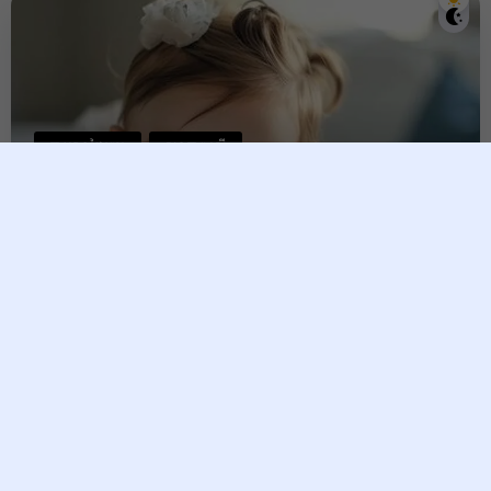
ការមានផ្ទៃពោះ
សុខភាពស្រ្តី
ចង់បានកូនស្រី ញ៉ាំអាហារទាំងនេះ
នឹងអាចទទួលបាន
tina taing
4 June, 2026
ខាងក្រោមនេះ យើងខ្ញុំនឹងបង្ហាញអ្នកពីអាហារដែលអាចជួយអ្នកទទួល
បានកូនប្រុស។ តើមានអ្វីខ្លះទៅ?