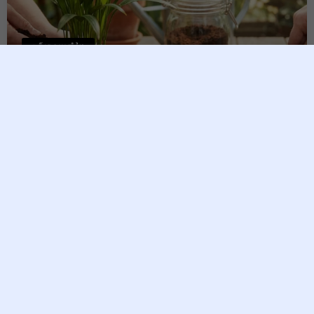
ពត៌មានប្រចាំថ្ងៃ
វិធីប្រើកាកកាហ្វេជាជី សម្រាប់អ្នក
ស្រលាញ់រុក្ខជាតិ
Vesna
1 June, 2026
យោងតាមការចុះផ្សាយពីប្រភពបរទេស កាកកាហ្វេគឺជាជីធម្មជាតិដ៏
មានប្រសិទ្ធភាព ដោយសារវាសម្បូរទៅដោយសារធាតុចិញ្ចឹមជួយឱ្យរុក្ខ
ជាតិលូតលាស់ល្អ ធ្វើឱ្យដីមានសំណើម និងជួយការពារសត្វល្អិតដូចជា
ខ្យង។