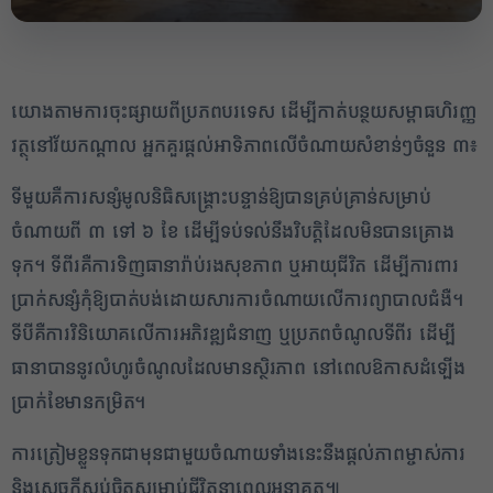
​យោងតាមការចុះផ្សាយពីប្រភពបរទេស ដើម្បីកាត់បន្ថយសម្ពាធហិរញ្ញ
វត្ថុនៅវ័យកណ្តាល អ្នកគួរផ្តល់អាទិភាពលើចំណាយសំខាន់ៗចំនួន ៣៖
ទីមួយគឺការសន្សំមូលនិធិសង្គ្រោះបន្ទាន់ឱ្យបានគ្រប់គ្រាន់សម្រាប់
ចំណាយពី ៣ ទៅ ៦ ខែ ដើម្បីទប់ទល់នឹងវិបត្តិដែលមិនបានគ្រោង
2
ទុក។ ទីពីរគឺការទិញធានារ៉ាប់រងសុខភាព ឬអាយុជីវិត ដើម្បីការពារ
ប្រាក់សន្សំកុំឱ្យបាត់បង់ដោយសារការចំណាយលើការព្យាបាលជំងឺ។
✕
ទីបីគឺការវិនិយោគលើការអភិវឌ្ឍជំនាញ ឬប្រភពចំណូលទីពីរ ដើម្បី
ធានាបាននូវលំហូរចំណូលដែលមានស្ថិរភាព នៅពេលឱកាសដំឡើង
ប្រាក់ខែមានកម្រិត។
ការត្រៀមខ្លួនទុកជាមុនជាមួយចំណាយទាំងនេះនឹងផ្តល់ភាពម្ចាស់ការ
និងសេចក្តីស្ងប់ចិត្តសម្រាប់ជីវិតនាពេលអនាគត៕