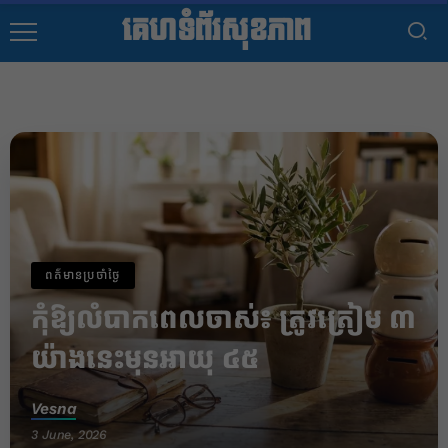
គេហទំព័រសុខភាព
ពត៌មានប្រចាំថ្ងៃ
កុំឱ្យលំបាកពេលចាស់៖ ត្រូវត្រៀម ៣
យ៉ាងនេះមុនអាយុ ៤៥
Vesna
3 June, 2026