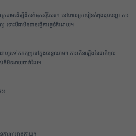
្រហមដើម្បីដឹកនាំអុកស៊ីសែន។ នៅពេលក្រលៀនកំពុងជួបបញ្ហា ការ
ិតល្ហៃ ទោះបីជាមិនបានធ្វើការធ្ងន់ក៏ដោយ។
បែរជាហូរទៅកកកុញនៅក្នុងចរន្តឈាម។ ការកើនឡើងនៃជាតិពុល
មាស់ក៏មិនងាយបាត់ដែរ។
េះ៖
ព័ន្ធការពាររាងកាយ។