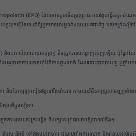
ropoietin (EPO) ដែលមានតួនាទីជម្រុញរាងកាយឱ្យបង្កើតគ្រាប់ឈាមក
ាងកាយខ្វះអុកស៊ីសែន នាំឱ្យអ្នកមានអារម្មណ៍ងងុយដេកជានិច្ច អស់កម្លាំងល្ហ
័រ) និងកាកសំណល់ពុលផ្សេងៗ មិនត្រូវបានបណ្តេញចេញឡើយ ប៉ុន្តែវា
និងបង្កជាអាការៈរមាស់រ៉ាំរ៉ៃពីខាងក្នុងសាច់ ដែលទោះជាលាបឡេ ឬថ្នាំរ
ិងថែរក្សាក្រលៀនឱ្យនៅរឹងមាំបាន តាមរយៈវិធីសាស្ត្រសាមញ្ញៗទាំងន
តិពុលពីក្រលៀន។
ុកការងាររបស់ក្រលៀន និងរក្សាសម្ពាធឈាមឱ្យមានលំនឹង។
្ទឹមស និងខ្ញី ទៅក្នុងម្ហូបអាហារ ជួយប្រឆាំងការរលាក និងជំនួយដល់ប្រ