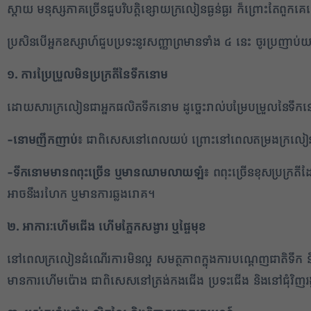
ស្តាយ មនុស្សភាគច្រើនជួបវិបត្តិខ្សោយក្រលៀនធ្ងន់ធ្ងរ ក៏ព្រោះ
ប្រសិនបើអ្នកឧស្សាហ៍ជួបប្រទះនូវសញ្ញាព្រមានទាំង ៤ នេះ ចូរប្រញាប់យកចិត្
១. ការប្រែប្រួលមិនប្រក្រតីនៃទឹកនោម
ដោយសារក្រលៀនជាអ្នកផលិតទឹកនោម ដូច្នេះរាល់បម្រែបម្រួលនៃទឹកនោម 
-នោមញឹកញាប់៖
ជាពិសេសនៅពេលយប់ ព្រោះនៅពេលតម្រងក្រលៀនរងក
-ទឹកនោមមានពពុះច្រើន ឬមានឈាមលាយឡំ៖
ពពុះច្រើនខុសប្រក្រ
អាចនឹងរហែក ឬមានការឆ្លងរោគ។
✕
២. អាការៈហើមជើង ហើមភ្នែកសង្វារ ឬផ្ទៃមុខ
នៅពេលក្រលៀនដំណើរការមិនល្អ សមត្ថភាពក្នុងការបណ្តេញជាតិទឹក ន
មានការហើមប៉ោង ជាពិសេសនៅត្រង់កងជើង ប្រទះជើង និងនៅជុំវិញរង្