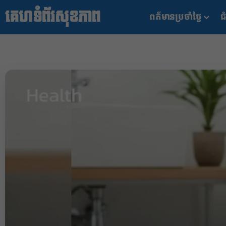
គេហទំព័រសុខភាព
ពត៌មានប្រចាំថ្ងៃ
ជំ