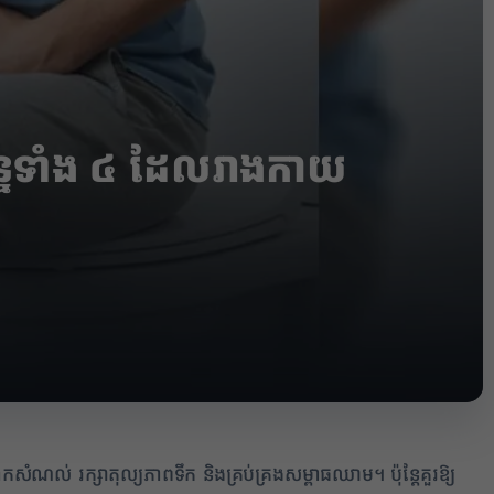
្នទាំង ៤ ដែលរាងកាយ
សំណល់ រក្សាតុល្យភាពទឹក និងគ្រប់គ្រងសម្ពាធឈាម។ ប៉ុន្តែគួរឱ្យ