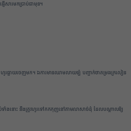
្ញើសារមកប្រាប់ជាមុន។
min) ហូរធ្លាយចេញមក។ ឯការមានឈាមលាយឡំ បញ្ជាក់ថាតម្រងក្រលៀន
2
សល់ទាំងនោះ នឹងត្រូវហូរទៅកកកុញនៅតាមលាសាច់ដុំ ដែលបណ្តាលឱ្យ