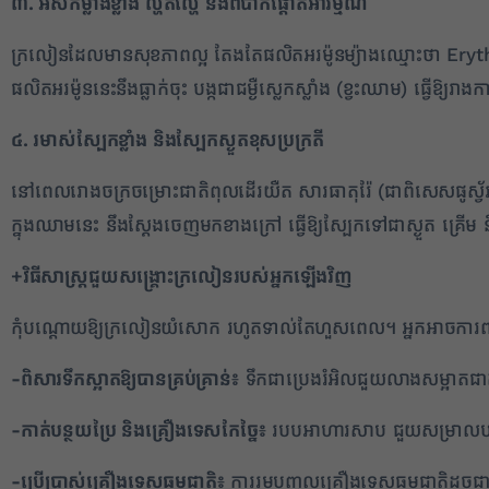
៣. អស់កម្លាំងខ្លាំង ល្ហិតល្ហៃ និងពិបាកផ្តោតអារម្មណ៍
ក្រលៀនដែលមានសុខភាពល្អ តែងតែផលិតអរម៉ូនម្យ៉ាងឈ្មោះថា Eryth
ផលិតអរម៉ូននេះនឹងធ្លាក់ចុះ បង្កជាជម្ងឺស្លេកស្លាំង (ខ្វះឈាម) ធ្វើឱ្យរ
៤. រមាស់ស្បែកខ្លាំង និងស្បែកស្ងួតខុសប្រក្រតី
នៅពេលរោងចក្រចម្រោះជាតិពុលដើរយឺត សារធាតុរ៉ែ (ជាពិសេសផូស្វ
ក្នុងឈាមនេះ នឹងស្តែងចេញមកខាងក្រៅ ធ្វើឱ្យស្បែកទៅជាស្ងួត គ្រើម 
+
វិធីសាស្ត្រជួយសង្គ្រោះក្រលៀនរបស់អ្នកឡើងវិញ
កុំបណ្តោយឱ្យក្រលៀនយំសោក រហូតទាល់តែហួសពេល។ អ្នកអាចការពារ ន
-ពិសារទឹកស្អាតឱ្យបានគ្រប់គ្រាន់៖
ទឹកជាប្រេងរំអិលជួយលាងសម្អាតជា
-កាត់បន្ថយប្រៃ និងគ្រឿងទេសកែច្នៃ៖
របបអាហារសាប ជួយសម្រាលបន្ទ
-ប្រើប្រាស់គ្រឿងទេសធម្មជាតិ៖
ការរួមបញ្ចូលគ្រឿងទេសធម្មជាតិដូចជា ខ