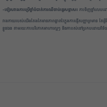
-ចៀសវាងការប្រើថ្នាំបំបាត់ការឈឺចាប់ផ្តេសផ្តាស៖
ការទិញថ្នាំលេបដោ
រាងកាយរបស់យើងតែងតែមានភាពឆ្លាតវៃក្នុងការផ្ញើសញ្ញាព្រមាន តែអ
ខ្លួនឯង តាមរយៈការបរិភោគអាហារល្អៗ និងការរស់នៅប្រកបដោយវិន័យច