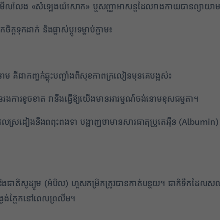
តែពួកគេមើលរំលង «សំឡេងយំសោក» ឬសញ្ញាអាសន្នដែលរាងកាយបានព្យាយាមផ
តទុកដាក់ និងផ្លាស់ប្តូរទម្លាប់ភ្លាម៖
គឺជាកញ្ចក់ឆ្លុះបញ្ចាំងពីសុខភាពក្រលៀនមុនគេបង្អស់៖
ារខូចខាត វានឹងធ្វើឱ្យយើងមានអារម្មណ៍ចង់នោមខុសធម្មតា។
តីដែលស្រដៀងនឹងពពុះពងទា បង្ហាញថាមានសារធាតុប្រូតេអ៊ីន (Albu
ិងជាតិសូដ្យូម (អំបិល) ហួសកម្រិតត្រូវបានកាត់បន្ថយ។ ជាតិទឹកដែល
វង់ភ្នែកនៅពេលព្រលឹម។