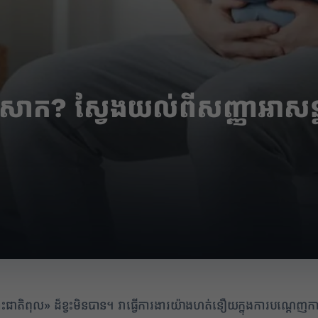
ំសោក? ស្វែងយល់ពីសញ្ញាអាសន
ះជាតិពុល» ដ៏ខ្វះមិនបាន។ វាធ្វើការងារយ៉ាងហត់នឿយក្នុងការបណ្តេញកាក