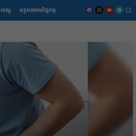
ើតេស្ត
អត្ថបទពាណិជ្ជកម្ម