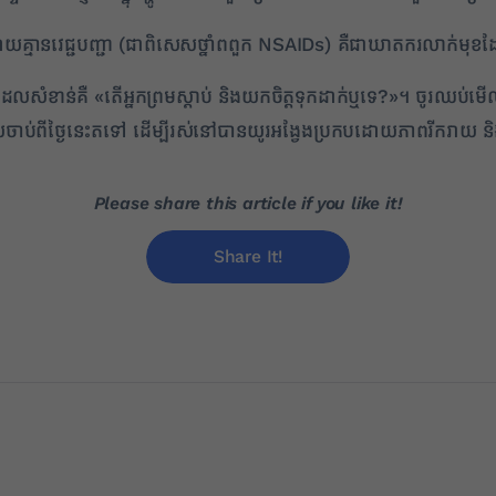
យគ្មានវេជ្ជបញ្ជា (ជាពិសេសថ្នាំពពួក NSAIDs) គឺជាឃាតករលាក់មុ
្វីដែលសំខាន់គឺ «តើអ្នកព្រមស្តាប់ និងយកចិត្តទុកដាក់ឬទេ?»។ ចូរឈ
ាប់ពីថ្ងៃនេះតទៅ ដើម្បីរស់នៅបានយូរអង្វែងប្រកបដោយភាពរីករាយ និង
Please share this article if you like it!
Share It!