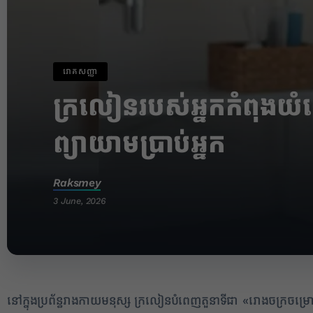
រោគសញ្ញា
ក្រលៀនរបស់អ្នកកំពុងយ
ព្យាយាមប្រាប់អ្នក
Raksmey
3 June, 2026
នៅក្នុងប្រព័ន្ធរាងកាយមនុស្ស ក្រលៀនបំពេញតួនាទីជា «រោងចក្រចម្រោ