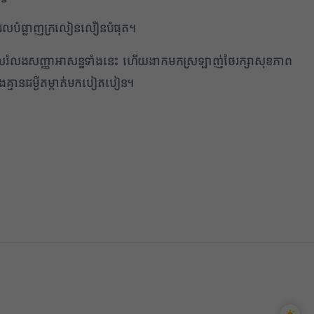
ខដែលបំផ្លាញក្រលៀនលឿនបំផុត។
ប់មើលរំលងសញ្ញាអាសន្នទាំងនេះ ហើយងាកមកស្រឡាញ់ថែរក្សាសុខភាព
គ្មានជម្ងឺតម្កាត់មកបៀតបៀន។