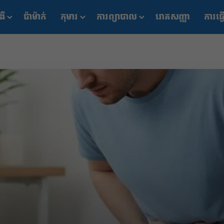
ងឺ
ប៉ាម៉ាក់
កុមារ
ការព្យាបាល
រោគសញ្ញា
ការធ្វ