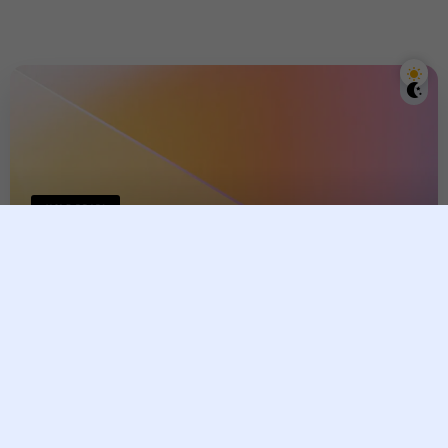
ហោរាសាស្រ្ត
៣ថ្ងៃជាប់គ្នានេះ វក ឆ្លូវ និងមមី អាច
ចាប់បានទ្រព្យដែលចាយបាន២០ឆ្នាំ
tina taing
3 June, 2026