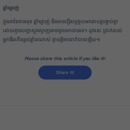
ឆ្នាំម្សាញ់
ក្នុង៣ខែខាងមុខ ឆ្នាំម្សាញ់ នឹងមានរឿងល្អចូលមកជាបន្តបន្ទាប់គ្នា
ដោយគ្មានបញ្ហាស្មុគស្មាញអាចចូលមកបានទេ។ ដូចនេះ ប្រាក់របស់
អ្នកនឹងកើនខ្ពស់ខ្លាំងណាស់ គ្មានអ្វីអាចរារាំបានឡើយ៕
Please share this article if you like it!
Share It!