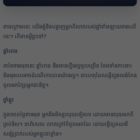
ខាងក្រោមនេះ យើងខ្ញុំនឹងបង្ហាញអ្នកពីលាភរបស់ឆ្នាំទាំងឡាយខាងលើ
នេះ។ តើមានអ្វីខ្លះទៅ?
ឆ្នាំរោង
៣ខែខាងមុខនេះ ឆ្នាំរោង នឹងមានរឿងល្អចូលច្រើន ថែមទាំងការងារ
និងមុខរបរអាចដំណើរការបានយ៉ាងល្អ។ ជាហេតុដែលធ្វើឲ្យផលធំតែង
ចូលមកក្បែរអ្នកជានិច្ច។
2
ឆ្នាំឆ្លូវ
✕
ក្នុង១០០ថ្ងៃខាងមុខ អ្នកនឹងមិនខ្វះលុយទៀតទេ ដោយមានលុយមកពី
គ្រប់ទិស។ ជាពិសេស លាភក្រៅក៏ចូលមកដែរ ដោយធ្វើឲ្យគណនី
សន្សំប្រាក់របស់អ្នកផ្ទុះជាខ្លាំង។