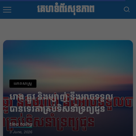
គេហទំព័រសុខភាព
ហោរាសាស្រ្ត
រោង ឆ្លូវ និងម្សាញ់ នឹងអាចទទួល
បានទេវតាគ្រប់ទិសនាំទ្រព្យជូន
tina taing
3 June, 2026