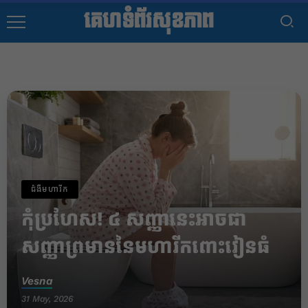
គេហទំព័រសុខភាព
ជំងឺមហារីក
កុំប្រហែស! ៤ សញ្ញានេះអាចជា
សញ្ញាព្រមាននៃមហារីកពោះវៀនធំ
Vesna
31 May, 2026