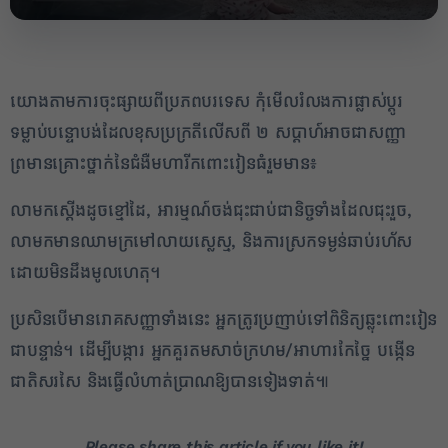
យោងតាមការចុះផ្សាយពីប្រភពបរទេស កុំមើលរំលងការផ្លាស់ប្តូរ
ទម្លាប់បន្ទោ​បង់ដែលខុសប្រក្រតីលើសពី ២ សប្តាហ៍អាចជាសញ្ញា
ព្រមានគ្រោះថ្នាក់នៃជំងឺមហារីកពោះវៀនធំរួមមាន៖
2
លាមកស្ដើងដូចខ្មៅដៃ, អារម្មណ៍ចង់ជុះជាប់ជានិច្ចទាំងដែលជុះរួច,
លាមកមានឈាមក្រមៅលាយស្លេស្ម, និងការស្រកទម្ងន់ឆាប់រហ័ស
✕
ដោយមិនដឹងមូលហេតុ។
ប្រសិនបើមានរោគសញ្ញាទាំងនេះ អ្នកត្រូវប្រញាប់ទៅពិនិត្យឆ្លុះពោះវៀន
ជាបន្ទាន់។ ដើម្បីបង្ការ អ្នកគួរតមសាច់ក្រហម/អាហារកែច្នៃ បង្កើន
ជាតិសរសៃ និងធ្វើលំហាត់ប្រាណឱ្យបានទៀងទាត់៕
Please share this article if you like it!