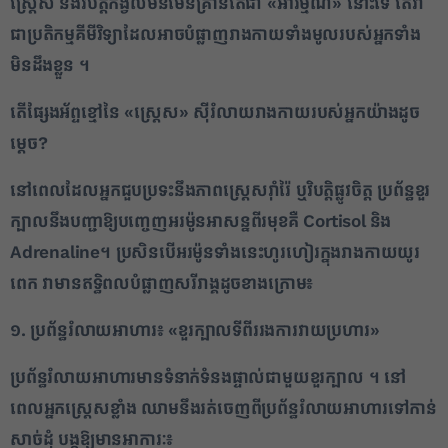
ស្ត្រេស និងវិបត្តិកង្វល់មិនមែនគ្រាន់តែជា «អារម្មណ៍» នោះទេ តែវា
ជាប្រតិកម្មគីមីវិទ្យាដែលអាចបំផ្លាញរាងកាយទាំងមូលរបស់អ្នកទាំង
មិនដឹងខ្លួន ។
តើផ្សែងអ័ព្ទខ្មៅនៃ
«ស្ត្រេស» ស៊ីរំលាយរាងកាយរបស់អ្នកយ៉ាងដូច
ម្តេច?
នៅពេលដែលអ្នកជួបប្រទះនឹងភាពស្ត្រេសរ៉ាំរ៉ៃ ឬវិបត្តិផ្លូវចិត្ត ប្រព័ន្ធខួរ
ក្បាលនឹងបញ្ជាឱ្យបញ្ចេញអរម៉ូនអាសន្នពីរមុខគឺ
Cortisol និង
Adrenaline។ ប្រសិនបើអរម៉ូនទាំងនេះហូរហៀរក្នុងរាងកាយយូរ
ពេក វាមានឥទ្ធិពលបំផ្លាញសរីរាង្គដូចខាងក្រោម៖
១. ប្រព័ន្ធរំលាយអាហារ៖
«ខួរក្បាលទីពីររងការវាយប្រហារ»
ប្រព័ន្ធរំលាយអាហារមានទំនាក់ទំនងផ្ទាល់ជាមួយខួរក្បាល ។ នៅ
ពេលអ្នកស្ត្រេសខ្លាំង ឈាមនឹងរត់ចេញពីប្រព័ន្ធរំលាយអាហារទៅកាន់
សាច់ដុំ បង្កឱ្យមានអាការៈ៖