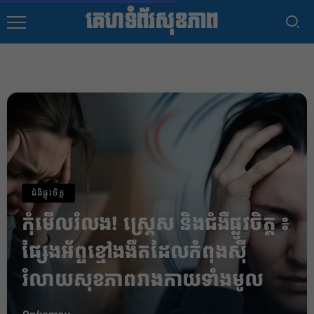
គេហទំព័រសុខភាព
ជំងឺផ្លូវចិត្ត
កុំមើលរំលង! ស្ត្រេស និងជំងឺផ្លូវចិត្ត ៖
ផ្សែងអ័ព្ទខ្មៅងងឹតដែលកំពុងស៊ី
រំលាយសុខភាពរាងកាយទាំងមូល