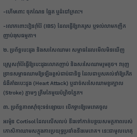
-ហើមពោះ ចុកណែន ឆ្អែត ឬដំបៅក្រពះ។
-រលាកពោះវៀនរ៉ាំរ៉ៃ (IBS) ដែលធ្វើឱ្យរាគរូស ឬទល់លាមកញឹក
ញាប់ខុសធម្មតា។
២. ប្រព័ន្ធបេះដូង និងសរសៃឈាម៖ សម្ពាធដែលមើលមិនឃើញ
ស្ត្រេសរ៉ាំរ៉ៃធ្វើឱ្យបេះដូងលោតញាប់ និងសរសៃឈាមរួមតូច។ វារុញ
ច្រានសម្ពាធឈាមឱ្យឡើងខ្ពស់ជាប់ជានិច្ច ដែលជាឫសគល់នាំឱ្យកើត
ជំងឺគាំងបេះដូង (
Heart Attack) ឬដាច់សរសៃឈាមខួរក្បាល
(Stroke) ភ្លាមៗ ត្រឹមតែមួយប៉ព្រិចភ្នែក។
៣. ប្រព័ន្ធភាពស៊ាំចុះទន់ខ្សោយ៖ បើកទ្វារឱ្យមេរោគចូល
អរម៉ូន
Cortisol ដែលលើសលប់ នឹងទៅកាត់បន្ថយសមត្ថភាពរបស់
1
កោសិកាឈាមសក្នុងការប្រយុទ្ធប្រឆាំងនឹងមេរោគ។ នេះជាមូលហេតុ