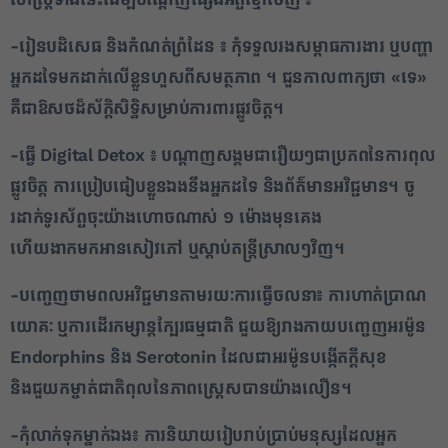
-រៀនបដិសេធ និងកំណត់ព្រំដែន ៖ កុំទទួលរងសម្ពាធការងារ ឬបញ្ហា
អ្នកដទៃមកដាក់លើខ្លួនហួសពីសមត្ថភាព ។ ជួនកាលពាក្យថា «ទេ»
គឺជាឱសថដ៏ស័ក្តិសិទ្ធិសម្រាប់ការពារផ្លូវចិត្ត។
-ធ្វើ Digital Detox ៖ បណ្តាញសង្គមជារឿយៗជាប្រភពនៃការពុល
ផ្លូវចិត្ត ការប្រៀបធៀបខ្លួនឯងនឹងអ្នកដទៃ និងព័ត៌មានអវិជ្ជមាន។ ចូ
រដាក់ទូរស័ព្ទចុះយ៉ាងហោចណាស់ ១ ម៉ោងមុនគេង
ហើយងាកមកអានសៀវភៅ ឬស្តាប់តន្ត្រីស្រាលៗវិញ។
-បញ្ចេញថាមពលអវិជ្ជមានតាមរយៈការធ្វើចលនា៖ ការហាត់ប្រាណ
យោគៈ ឬការដើរកម្សាន្តក្បែរធម្មជាតិ ជួយឱ្យរាងកាយបញ្ចេញអរម៉ូន
Endorphins និង Serotonin ដែលជាអរម៉ូនបង្កើតក្តីសុខ
និងជួយកម្ចាត់ជាតិពុលនៃភាពស្ត្រេសបានយ៉ាងលឿន។
-កុំលាក់ទុកម្នាក់ឯង៖ ការនិយាយរៀបរាប់ប្រាប់មនុស្សដែលអ្នក