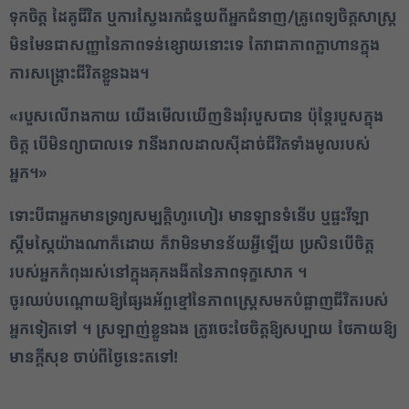
ទុកចិត្ត ដៃគូជីវិត ឬការស្វែងរកជំនួយពីអ្នកជំនាញ/គ្រូពេទ្យចិត្តសាស្ត្រ
មិនមែនជាសញ្ញានៃភាពទន់ខ្សោយនោះទេ តែវាជាភាពក្លាហានក្នុង
ការសង្គ្រោះជីវិតខ្លួនឯង។
«របួសលើរាងកាយ យើងមើលឃើញនិងរុំរបួសបាន ប៉ុន្តែរបួសក្នុង
ចិត្ត បើមិនព្យាបាលទេ វានឹងរាលដាលស៊ីដាច់ជីវិតទាំងមូលរបស់
អ្នក។»
ទោះបីជាអ្នកមានទ្រព្យសម្បត្តិហូរហៀរ មានឡានទំនើប ឬផ្ទះវីឡា
ស្កឹមស្កៃយ៉ាងណាក៏ដោយ ក៏វាមិនមានន័យអ្វីឡើយ ប្រសិនបើចិត្ត
របស់អ្នកកំពុងរស់នៅក្នុងគុកងងឹតនៃភាពទុក្ខសោក ។
ចូរឈប់បណ្តោយឱ្យផ្សែងអ័ព្ទខ្មៅនៃភាពស្ត្រេសមកបំផ្លាញជីវិតរបស់
អ្នកទៀតទៅ ។ ស្រឡាញ់ខ្លួនឯង ត្រូវចេះថែចិត្តឱ្យសប្បាយ ថែកាយឱ្យ
មានក្តីសុខ ចាប់ពីថ្ងៃនេះតទៅ!