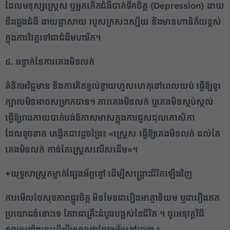
ដែលមនុស្សស្ត្រេស ឬអ្នកកើតជំងឺបាក់ទឹកចិត្ត (Depression) ងាយ
✕
នឹងឆ្លងជំងឺ ងាយផ្តាសាយ របួសក្រសះស្បើយ និងមានហានិភ័យខ្ពស់
ក្នុងការវិវត្តទៅជាជំងឺមហារីក។
៤. អន្ទាក់នៃការគេងមិនលក់
គំនិតអវិជ្ជមាន និងការគិតខ្វល់ខ្វាយហួសហេតុនៅពេលយប់ ធ្វើឱ្យខួរ
ក្បាលមិនអាចសម្រាកបាន។ ការគេងមិនលក់ ឬគេងមិនស្កប់ស្កល់
ធ្វើឱ្យរាងកាយបាត់បង់ឱកាសមាសក្នុងការជួសជុលកោសិកា
ដែលខូចខាត បង្កើតជាវដ្តចង្រៃ៖
«ស្ត្រេស ធ្វើឱ្យគេងមិនលក់ ដល់តែ
គេងមិនលក់ កាន់តែស្ត្រេសលើសដើម»។
+
យុទ្ធសាស្ត្រកម្ចាត់ផ្សែងអ័ព្ទខ្មៅ ដើម្បីសង្គ្រោះជីវិតឡើងវិញ
ការមើលថែសុខភាពផ្លូវចិត្ត មិនមែនជារឿងអាត្មានិយម ឬជារឿងឥត
ប្រយោជន៍នោះទេ តែវាជាគ្រឹះដំបូងបង្អស់នៃជីវិត ។ ចូរអនុវត្តវិធី
សាស្ត្រទាំងនេះដើម្បីបណ្តេញផ្សែងអ័ព្ទខ្មៅចេញ ៖