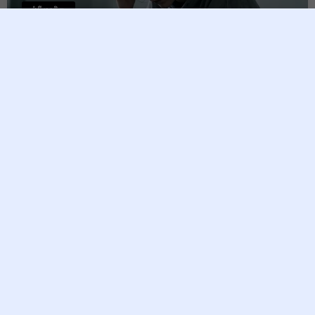
ជំងឺផ្លូវចិត្ត
ជំងឺបាក់ទឹកចិត្ត៖ ឃាតករលាក់មុខ
និងវិធីសាស្ត្រដោះខ្លួនចេញពីបន្ទប់
ងងឹត
Raksmey
8 May, 2026
ជំងឺបាក់ទឹកចិត្ត មិនមែនគ្រាន់តែជាអារម្មណ៍ក្រៀមក្រំមួយពេល ឬជា
ភាពទន់ជ្រាយនៃផ្លូវចិត្តនោះទេ ប៉ុន្តែវាគឺជា «ជំងឺ» ដ៏ពិតប្រាកដមួយ
ដែលប៉ះពាល់ដល់ខួរក្បាល និងរាងកាយទាំងមូល។ ក្នុងពិភពលោក
បច្ចុប្បន្ន ជំងឺនេះកំពុងរីករាលដាលយ៉ាងស្ងៀមស្ងាត់ និងបានឆក់យក
ជីវិតមនុស្សតាមរយៈការសម្លាប់ខ្លួនច្រើនជាងគ្រោះថ្នាក់ចរាចរណ៍ក្នុង