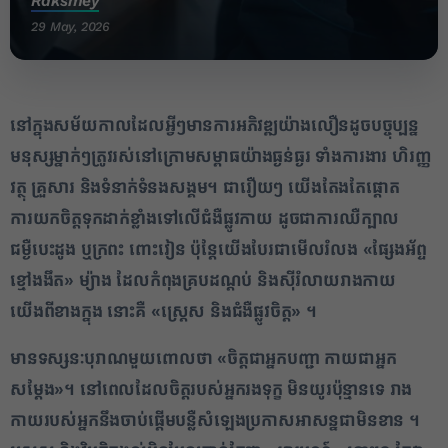
Raksmey
29 May, 2026
នៅក្នុងសម័យកាលដែលអ្វីៗមានការអភិវឌ្ឍយ៉ាងលឿនដូចបច្ចុប្បន្ន
មនុស្សម្នាក់ៗត្រូវរស់នៅក្រោមសម្ពាធយ៉ាងធ្ងន់ធ្ងរ ទាំងការងារ ហិរញ្ញ
វត្ថុ គ្រួសារ និងទំនាក់ទំនងសង្គម។ ជារឿយៗ យើងតែងតែផ្តោត
ការយកចិត្តទុកដាក់ខ្លាំងទៅលើជំងឺផ្លូវកាយ ដូចជាការឈឺក្បាល
ជម្ងឺបេះដូង ឬក្រពះ ពោះវៀន ប៉ុន្តែយើងបែរជាមើលរំលង
«ផ្សែងអ័ព្ទ
ខ្មៅងងឹត» ម្យ៉ាង ដែលកំពុងគ្របដណ្តប់ និងស៊ីរំលាយរាងកាយ
យើងពីខាងក្នុង នោះគឺ «ស្ត្រេស និងជំងឺផ្លូវចិត្ត» ។
មានទស្សនៈបុរាណមួយពោលថា
«ចិត្តជាអ្នកបញ្ជា កាយជាអ្នក
សម្តែង»។ នៅពេលដែលចិត្តរបស់អ្នករងទុក្ខ មិនយូរប៉ុន្មានទេ រាង
កាយរបស់អ្នកនឹងចាប់ផ្តើមបន្លឺសំឡេងប្រកាសអាសន្នជាមិនខាន ។