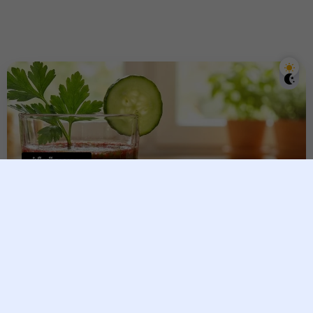
ជំងឺលើសឈាម
ជំងឺលើសឈាម​ខ្លាច​ទឹកបន្លែមួយ
ប្រភេទនេះ​៖ ញ៉ាំត្រឹមមួយកែវរាល់ថ្ងៃ
នឹងដឹងលទ្ធផល!
Vesna
19 May, 2026