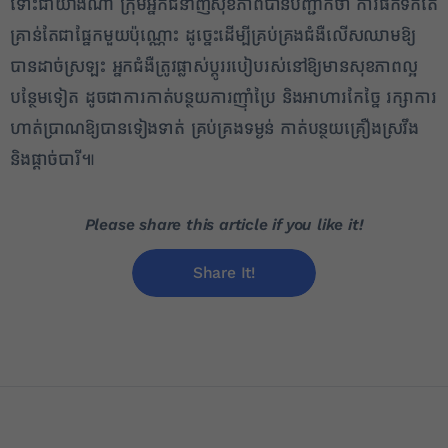
ទោះជាយ៉ាងណា ក្រុមអ្នកជំនាញសុខភាពបានបញ្ជាក់ថា ការផឹកទឹកតែ
គ្រាន់តែជាផ្នែកមួយប៉ុណ្ណោះ ដូច្នេះដើម្បីគ្រប់គ្រងជំងឺលើសឈាមឱ្យ
បានដាច់ស្រឡះ អ្នកជំងឺត្រូវផ្លាស់ប្ដូររបៀបរស់នៅឱ្យមានសុខភាពល្អ
បន្ថែមទៀត ដូចជាការកាត់បន្ថយការញ៉ាំប្រៃ និងអាហារកែច្នៃ រក្សាការ
ហាត់ប្រាណឱ្យបានទៀងទាត់ គ្រប់គ្រងទម្ងន់ កាត់បន្ថយគ្រឿងស្រវឹង
និងផ្ដាច់បារី៕
Please share this article if you like it!
Share It!