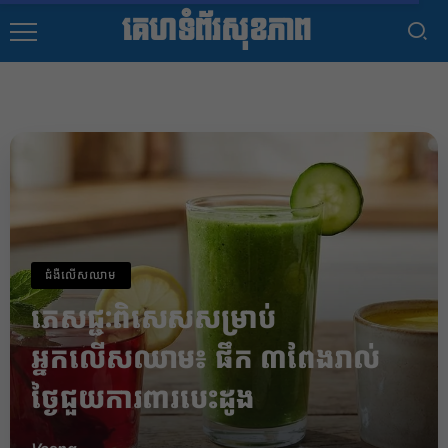
គេហទំព័រសុខភាព
ជំងឺលើសឈាម
ភេសជ្ជៈពិសេសសម្រាប់
អ្នកលើសឈាម៖ ផឹក ៣ពែងរាល់
ថ្ងៃជួយការពារបេះដូង