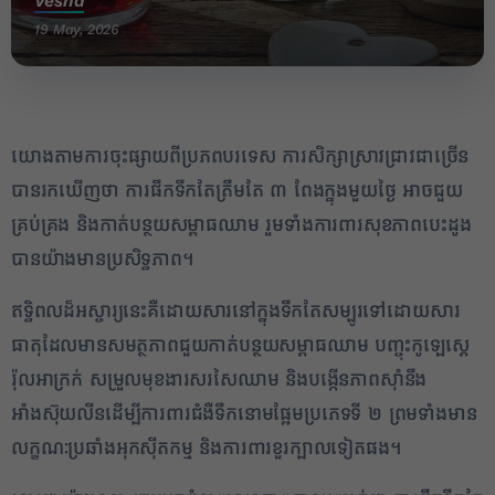
Vesna
19 May, 2026
យោងតាមការចុះផ្សាយពីប្រភពបរទេស ការសិក្សាស្រាវជ្រាវជាច្រើន
បានរកឃើញថា ការផឹកទឹកតែត្រឹមតែ ៣ ពែងក្នុងមួយថ្ងៃ អាចជួយ
គ្រប់គ្រង និងកាត់បន្ថយសម្ពាធឈាម រួមទាំងការពារសុខភាពបេះដូង
បានយ៉ាងមានប្រសិទ្ធភាព។
ឥទ្ធិពលដ៏អស្ចារ្យនេះគឺដោយសារនៅក្នុងទឹកតែសម្បូរទៅដោយសារ
2
ធាតុដែលមានសមត្ថភាពជួយកាត់បន្ថយសម្ពាធឈាម បញ្ចុះកូឡេស្តេ
រ៉ុលអាក្រក់ សម្រួលមុខងារសរសៃឈាម និងបង្កើនភាពស៊ាំនឹង
✕
អាំងស៊ុយលីនដើម្បីការពារជំងឺទឹកនោមផ្អែមប្រភេទទី ២ ព្រមទាំងមាន
លក្ខណៈប្រឆាំងអុកស៊ីតកម្ម និងការពារខួរក្បាលទៀតផង។