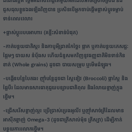
ដំណឹងល្អគឺ ថ្លើមគឺជាសរីរាង្គតែមួយគត់ដែលអាចស្រោចស្រង់ និង
ជួសជុលខ្លួនឯងឡើងវិញបាន ប្រសិនបើអ្នកចាប់ផ្តើមផ្លាស់ប្តូរទម្លាប់
ទាន់ពេលវេលា៖
+ផ្លាស់ប្តូររបបអាហារ (គន្លឹះសំខាន់បំផុត)
-កាត់បន្ថយជាតិស្ករ និងកាបូអ៊ីដ្រាតកែច្នៃ៖ ផ្អាក ឬកាត់បន្ថយភេសជ្ជៈ
ផ្អែមៗ បាយស នំបុ័ងស ហើយជំនួសមកវិញនូវធញ្ញជាតិមិនទាន់កិន
ខាត់ (Whole grains) ដូចជា បាយសម្រូប ឬមើមដំឡូង។
-បង្កើនបន្លែបៃតង៖ ញ៉ាំបន្លែដូចជា ស្ពៃខៀវ (Broccoli) ផ្កាស្ពៃ និង
ផ្លែបឺរ ដែលមានសារធាតុជួយបន្សាបជាតិពុល និងរំលាយខ្លាញ់ក្នុង
ថ្លើម។
-ជ្រើសរើសខ្លាញ់ល្អ៖ ប្រើប្រាស់ប្រេងអូលីវ ឬញ៉ាំសាច់ត្រីដែលមាន
អាស៊ីតខ្លាញ់ Omega-3 (ដូចជាត្រីសាល់ម៉ុន ត្រីស្បា) ដើម្បីកាត់
បន្ថយការរលាកថ្លើម។