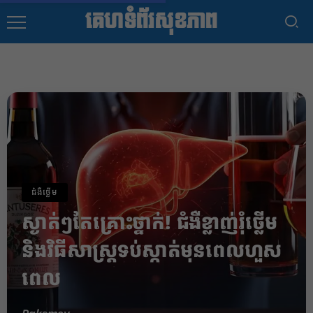
គេហទំព័រសុខភាព
ជំងឺថ្លើម
ស្ងាត់ៗតែគ្រោះថ្នាក់! ជំងឺខ្លាញ់រុំថ្លើម
និងវិធីសាស្ត្រទប់ស្កាត់មុនពេលហួស
ពេល