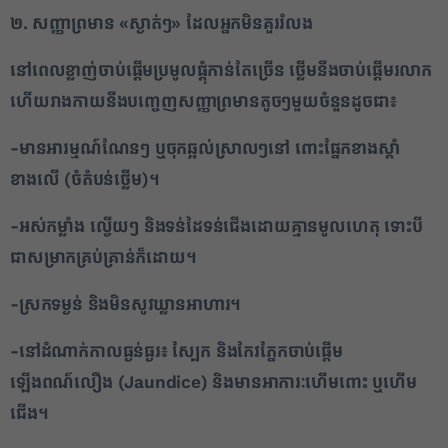
២. សញ្ញាព្រមាន
«ស្ងាត់ៗ» ដែលអ្នកមិនគួររំលង
នៅពេលខ្លាញ់ចាប់ផ្តើមប្រមូលផ្តុំកាន់តែច្រើន ថ្លើមនឹងចាប់ផ្តើមរលាក
ហើយរាងកាយនឹងបញ្ចេញសញ្ញាព្រមានតូចៗមួយចំនួនដូចជា៖
-មានអារម្មណ៍ណែនៗ ឬចុកឆ្អល់ស្រាលៗនៅ ពោះផ្នែកខាងស្តាំ
ខាងលើ (ចំតំបន់ថ្លើម)។
-អស់កម្លាំង ល្វើយៗ និងទន់ដៃទន់ជើងដោយគ្មានមូលហេតុ ទោះបី
ជាសម្រាកគ្រប់គ្រាន់ក៏ដោយ។
-ស្រកទម្ងន់ និងមិនសូវឃ្លានអាហារ។
-នៅដំណាក់កាលធ្ងន់ធ្ងរ៖ ស្បែក និងកែវភ្នែកចាប់ផ្តើម
ឡើងពណ៌លឿង (Jaundice) និងមានអាការៈហើមពោះ ឬហើម
ជើង។