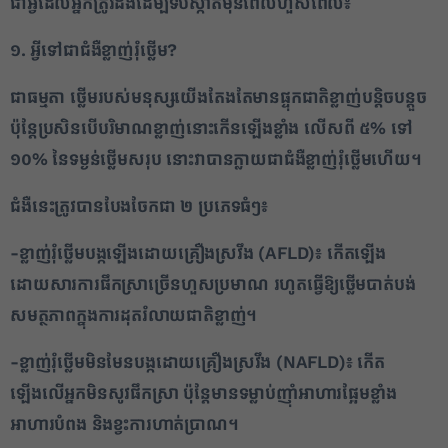
ជាអ្វីដែលអ្នកត្រូវដឹងដើម្បីទប់ស្កាត់មុនពេលហួសពេល៖
១. អ្វីទៅជាជំងឺខ្លាញ់រុំថ្លើម
?
ជាធម្មតា ថ្លើមរបស់មនុស្សយើងតែងតែមានផ្ទុកជាតិខ្លាញ់បន្តិចបន្តួច
ប៉ុន្តែប្រសិនបើបរិមាណខ្លាញ់នោះកើនឡើងខ្លាំង លើសពី ៥% ទៅ
១០% នៃទម្ងន់ថ្លើមសរុប នោះវាបានក្លាយជាជំងឺខ្លាញ់រុំថ្លើមហើយ។
ជំងឺនេះត្រូវបានបែងចែកជា ២ ប្រភេទធំៗ៖
-ខ្លាញ់រុំថ្លើមបង្កឡើងដោយគ្រឿងស្រវឹង (AFLD)៖ កើតឡើង
ដោយសារការផឹកស្រាច្រើនហួសប្រមាណ រហូតធ្វើឱ្យថ្លើមបាត់បង់
សមត្ថភាពក្នុងការដុតរំលាយជាតិខ្លាញ់។
-ខ្លាញ់រុំថ្លើមមិនមែនបង្កដោយគ្រឿងស្រវឹង (NAFLD)៖ កើត
ឡើងលើអ្នកមិនសូវផឹកស្រា ប៉ុន្តែមានទម្លាប់ញ៉ាំអាហារផ្អែមខ្លាំង
អាហារបំពង និងខ្វះការហាត់ប្រាណ។