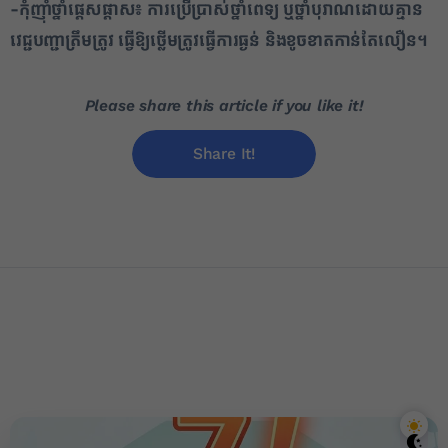
-កុំញ៉ាំថ្នាំផ្តេសផ្តាស៖ ការប្រើប្រាស់ថ្នាំពេទ្យ ឬថ្នាំបុរាណដោយគ្មាន
វេជ្ជបញ្ជាត្រឹមត្រូវ ធ្វើឱ្យថ្លើមត្រូវធ្វើការធ្ងន់ និងខូចខាតកាន់តែលឿន។
Please share this article if you like it!
Share It!