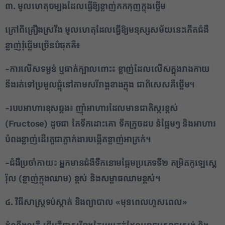
៣. មូលហេតុចម្បងដែលធ្វើឱ្យខ្លាញ់កកកុញក្នុងថ្លើម
2
ក្រៅពីគ្រឿងស្រវឹង មូលហេតុដែលធ្វើឱ្យមនុស្សសម័យនេះកើតជំងឺ
✕
ខ្លាញ់រុំថ្លើមច្រើនបំផុតគឺ៖
-ការលើសទម្ងន់ ឬធាត់ក្បាលពោះ៖ ខ្លាញ់ដែលលើសក្នុងរាងកាយ
នឹងរត់ទៅប្រមូលផ្តុំនៅតាមសរីរាង្គខាងក្នុង ជាពិសេសគឺថ្លើម។
-របបអាហារខុសឆ្គង៖ ញ៉ាំអាហារដែលមានជាតិស្ករខ្ពស់
(Fructose) ដូចជា តែទឹកដោះគោ ទឹកក្រូចដប នំផ្អែមៗ និងអាហារ
បំពងខ្លាញ់ដើរតួជាភ្នាក់ងារបង្កើតខ្លាញ់អាក្រក់។
-ជំងឺប្រចាំកាយ៖ អ្នកមានជំងឺទឹកនោមផ្អែមប្រភេទទី២ កម្រិតកូឡេស្តេ
រ៉ុល (ខ្លាញ់ក្នុងឈាម) ខ្ពស់ និងសម្ពាធឈាមខ្ពស់។
៤. វិធីសាស្ត្រទប់ស្កាត់ និងព្យាបាល
«មុនពេលហួសពេល»