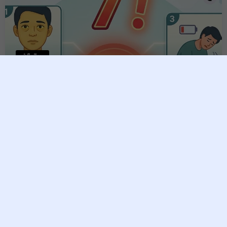
ជំងឺថ្លើម
​កុំមើលស្រាល! សញ្ញាព្រមាន ៧
យ៉ាងបង្ហាញថាថ្លើមរបស់អ្នក
កំពុងខូចខាតខ្លាំង
Vesna
14 May, 2026
យោងតាមការចុះផ្សាយពីប្រភពបរទេស ថ្លើមគឺជាសរីរាង្គដែលធ្វើការ