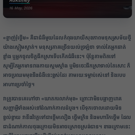
Raksmey
16 May, 2026
«ខ្លាញ់រុំថ្លើម» គឺជាជំងឺមួយដែលកំពុងយាយីសុខភាពមនុស្សសម័យថ្មី
យ៉ាងស្ងៀមស្ងាត់។ មនុស្សភាគច្រើនយល់ច្រឡំថា ទាល់តែអ្នកធាត់
ខ្លាំង ឬអ្នកចូលចិត្តផឹកស្រាទើបកើតជំងឺនេះ។ ប៉ុន្តែតាមពិតទៅ
សូម្បីតែអ្នកមានរាងកាយស្គមស្គាំង ឬមិនចេះផឹកស្រាទាល់តែសោះ ក៏
អាចប្រឈមមុខនឹងជំងឺនេះខ្ពស់ដែរ តាមរយៈទម្លាប់រស់នៅ និងរបប
អាហារប្រចាំថ្ងៃ។
វាត្រូវបានគេហៅថា
«ឃាតករលាក់មុខ» ព្រោះវាមិនបង្ហាញរោគ
សញ្ញាអ្វីទាំងអស់នៅដំណាក់កាលដំបូង។ បើទុកចោលដោយមិន
ខ្វល់ខ្វាយ វានឹងវិវត្តទៅជាថ្លើមលឿង ថ្លើមក្រិន និងមហារីកថ្លើម ដែល
ជាដំណាក់កាលចុងក្រោយមិនអាចស្រោចស្រង់បាន។ ខាងក្រោមនេះ