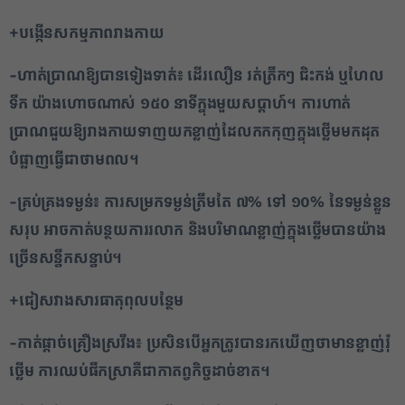
+បង្កើនសកម្មភាពរាងកាយ
-ហាត់ប្រាណឱ្យបានទៀងទាត់៖ ដើរលឿន រត់ត្រឹកៗ ជិះកង់ ឬហែល
ទឹក យ៉ាងហោចណាស់ ១៥០ នាទីក្នុងមួយសប្តាហ៍។ ការហាត់
ប្រាណជួយឱ្យរាងកាយទាញយកខ្លាញ់ដែលកកកុញក្នុងថ្លើមមកដុត
បំផ្លាញធ្វើជាថាមពល។
-គ្រប់គ្រងទម្ងន់៖ ការសម្រកទម្ងន់ត្រឹមតែ ៧% ទៅ ១០% នៃទម្ងន់ខ្លួន
សរុប អាចកាត់បន្ថយការរលាក និងបរិមាណខ្លាញ់ក្នុងថ្លើមបានយ៉ាង
ច្រើនសន្ធឹកសន្ធាប់។
+ជៀសវាងសារធាតុពុលបន្ថែម
-កាត់ផ្តាច់គ្រឿងស្រវឹង៖ ប្រសិនបើអ្នកត្រូវបានរកឃើញថាមានខ្លាញ់រុំ
ថ្លើម ការឈប់ផឹកស្រាគឺជាកាតព្វកិច្ចដាច់ខាត។