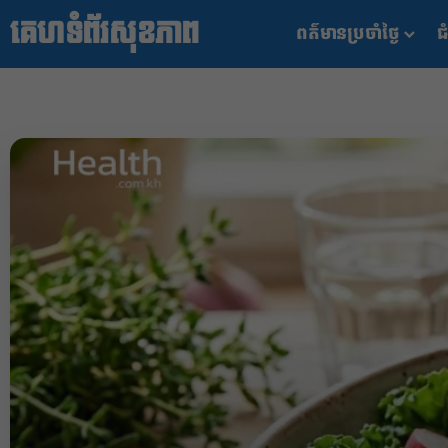
គេហទំព័រសុខភាព
ពត៌មានប្រចាំថ្ងៃ
ជំ