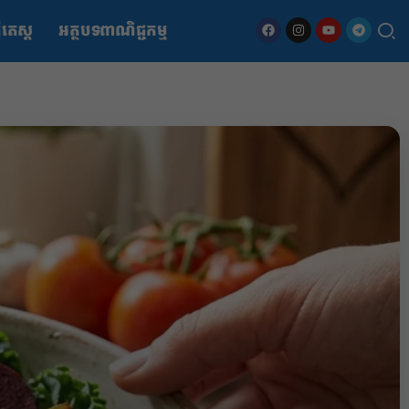
ើតេស្ត
អត្ថបទពាណិជ្ជកម្ម