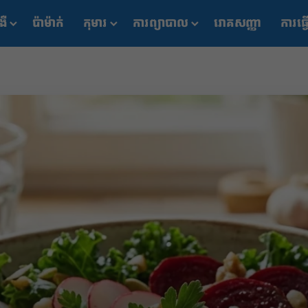
ងឺ
ប៉ាម៉ាក់
កុមារ
ការព្យាបាល
រោគសញ្ញា
ការធ្វ