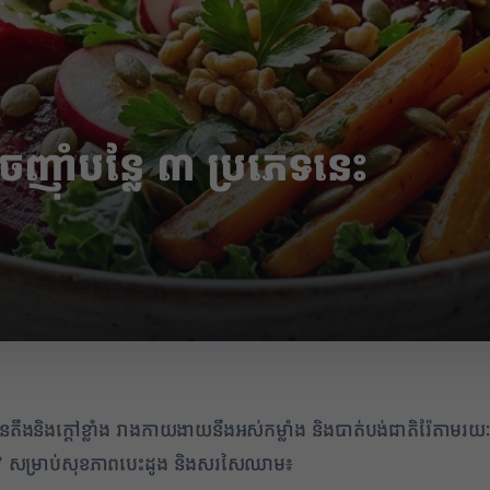
លេចញ៉ាំបន្លែ ៣ ប្រភេទនេះ
ក្តៅខ្លាំង រាងកាយងាយនឹងអស់កម្លាំង និងបាត់បង់ជាតិរ៉ែតាមរយៈញើស
ិ” ​សម្រាប់សុខភាពបេះដូង និងសរសៃឈាម៖