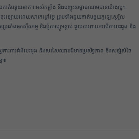
ជួយកាត់បន្ថយអាការៈអស់កម្លាំង និងបញ្ចុះសម្ពាធឈាមបានយ៉ាងល្អ។
ចុះខ្សោយដោយសារកម្តៅថ្ងៃ ព្រមទាំងជួយកាត់បន្ថយកូឡេស្តេរ៉ូល
រឆាំងអុកស៊ីតកម្ម និងប៉ូតាស្យូមខ្ពស់ ជួយការពារកោសិកាបេះដូង និង
ស្រ្តការពារជំងឺបេះដូង និងសរសៃឈាមដ៏មានប្រសិទ្ធភាព និងសន្សំសំចៃ
្លែ៕