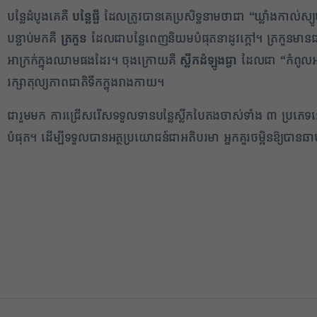
បន្លែដំបូងគេគឺ
បន្លែផ្ទី
ដែលត្រូវបានគេប្រសិទ្ធនាមថាជា “ឃ្លាំងកាល់ស្យ
បន្ទាប់មកគឺ
ត្រកួន
ដែលជាបន្លែពេញនិយមបំផុតនាដូវក្តៅ។ ត្រកួនមានជា
អាក្រក់ក្នុងឈាមផងដែរ។ ចុងក្រោយគឺ
ស្លឹកដំឡូងជ្វា
ដែលជា “កំពូលអាហ
រក្សាតុល្យភាពជាតិទឹកក្នុងរាងកាយ។
ជារួមមក ការជ្រើសរើសទទួលទានបន្លែស្លឹកបៃតងចាស់ទាំង ៣ ប្រភេទនេះ ម
បំផុត។ ដើម្បីទទួលបានអត្ថប្រយោជន៍ជាអតិបរមា អ្នកគួរចម្អិនឱ្យបានឆាប់រហ