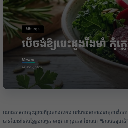
ជំងឺបេះដូង
បើចង់ឱ្យបេះដូងរឹងមាំ កុំភ្
Vesna
14 May, 2026
✕
យោងតាមការចុះផ្សាយពីប្រភពបរទេស នៅពេលអាកាសធាតុកាន់តែតានតឹងនិង
បានណែនាំនូវបន្លែស្រស់ៗតាមរដូវ ៣ ប្រភេទ ដែលជា “ឱសថធម្មជាត