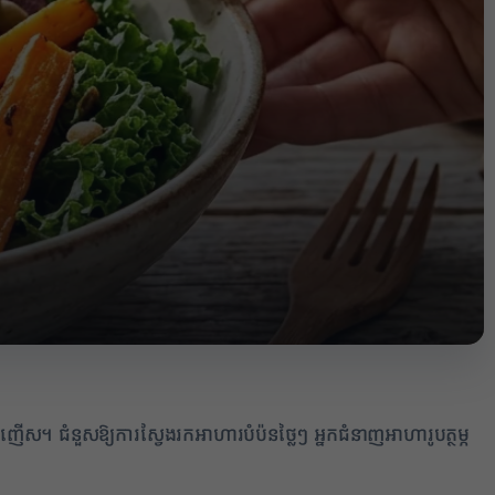
1
។ ជំនួសឱ្យការស្វែងរកអាហារបំប៉នថ្លៃៗ អ្នកជំនាញអាហារូបត្ថម្ភ