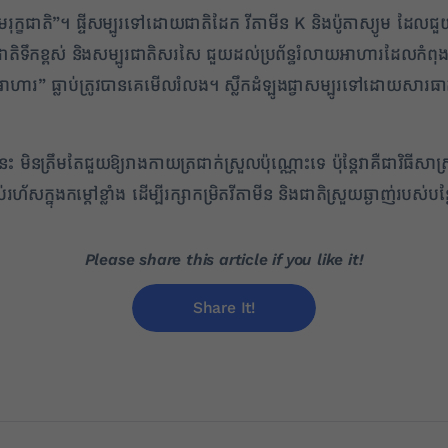
ូមរុក្ខជាតិ”។ ផ្ទីសម្បូរទៅដោយជាតិដែក វីតាមីន K និងប៉ូតាស្យូម ដែល
តិទឹកខ្ពស់ និងសម្បូរជាតិសរសៃ ជួយដល់ប្រព័ន្ធរំលាយអាហារដែលកំពុង
ារ” ធ្លាប់ត្រូវបានគេមើលរំលង។ ស្លឹកដំឡូងជ្វាសម្បូរទៅដោយសារធាតុប្
ិនត្រឹមតែជួយឱ្យរាងកាយត្រជាក់ស្រួលប៉ុណ្ណោះទេ ប៉ុន្តែវាគឺជាវិធីសា
័សក្នុងកម្ដៅខ្លាំង ដើម្បីរក្សាកម្រិតវីតាមីន និងជាតិស្រួយឆ្ងាញ់របស់បន
Please share this article if you like it!
Share It!