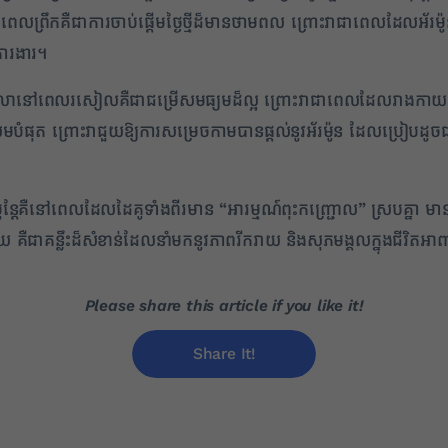
លព្រឹកគឺជាការចាប់ផ្ដើមថ្ងៃថ្មីដ៏មានថាមពល ព្រោះវាជាពេលដែលអ័រម៉ូ
ការងារ។
េលានៅពេលរសៀលគឺជាជម្រើសមធ្យមដ៏ល្អ ព្រោះវាជាពេលដែលរាងកាយបានសម
្រោះវាជួយឱ្យការសម្រេចកាមបានផ្ដល់នូវអ័រម៉ូន ​ដែលប្រៀបដូចជា “
តែគឺនៅពេលដែលដៃគូទាំងពីរមាន “អារម្មណ៍ពុះកញ្ជ្រោល” ស្របគ្នា មាន
យ គឺជាគន្លឹះដ៏សំខាន់ដែលនាំមកនូវភាពរីករាយ និងសុភមង្គលក្នុងជីវិតអ
Please share this article if you like it!
Share It!