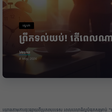
ស្នេហា
ព្រឹកទល់យប់! តើពេលណាដ
Vesna
8 May, 2026
✕
យោងតាមការចុះផ្សាយពីប្រភពបរទេស ពេលវេលាដ៏ល្អបំផុតសម្រាប់ “រឿង