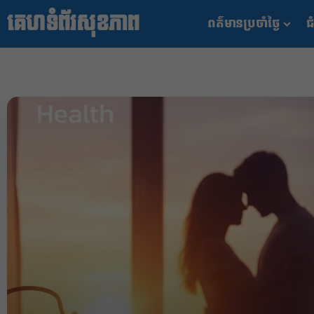
គេហទំព័រសុខភាព
ពត៌មានប្រចាំថ្ងៃ
ជំ