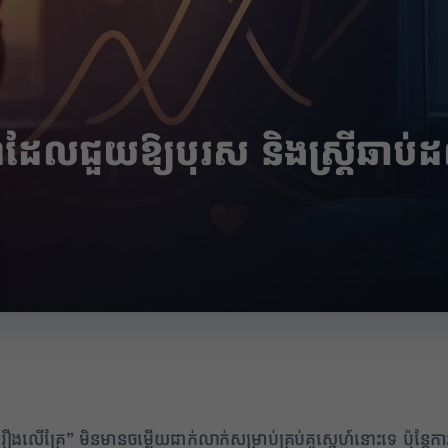
ែលជួយឱ្យបុរស និងស្ត្រីឆាប់
លើគ្រែ” មិនមានចម្លើយជាក់លាក់សម្រាប់គ្រប់គូស្នេហ៍នោះទេ ប៉ុន្តែ