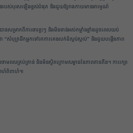
ន​របស់បុរសឡើងខ្ពស់បំផុត និងជួយឱ្យរាងកាយមានអារម្មណ៍
្រាកពីការងារខ្លះៗ និងមិនទាន់អស់កម្លាំងខ្លាំងដូចពេលយប់
សំបុត្រដឹកអ្នកទៅរកការគេងលក់ដ៏ស្កប់ស្កល់” និងជួយបង្កើនភាព
ថាមពលគ្រប់គ្រាន់ និងមិនស្ថិតក្រោមសម្ពាធនៃភាពតានតឹង។ ការរក្សា
ាពាហ៍ពិពាហ៍៕