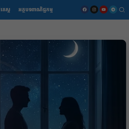
ើតេស្ត
អត្ថបទពាណិជ្ជកម្ម