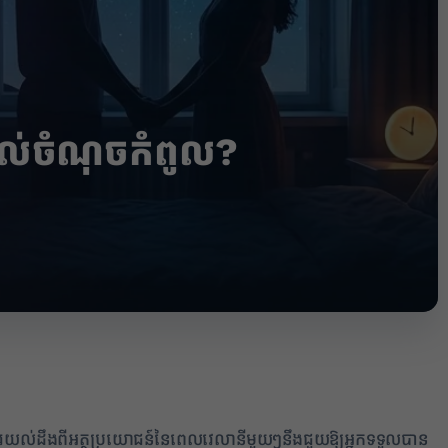
ដល់ចំណុចកំពូល?
1
ការយល់ដឹងពីអត្ថប្រយោជន៍នៃពេលវេលានីមួយៗនឹងជួយឱ្យអ្នកទទួលបាន