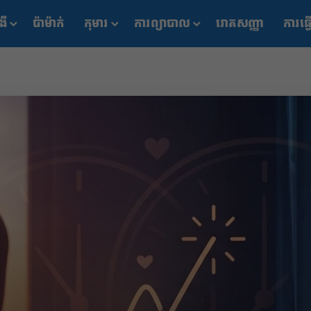
ងឺ
ប៉ាម៉ាក់
កុមារ
ការព្យាបាល
រោគសញ្ញា
ការធ្វ