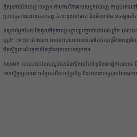
ក្ដីសុខកាន់តែពេញលេញ។ តាមការវិភាគរបស់អ្នកជំនាញ ការរួមភេទនៅពេ
ស្រស់ស្រាយដោយសារចង្វាក់បេះដូងនៅទាប និងមិនទាន់មានសម្ពាធពី
សម្រាប់អ្នកដែលមិនចូលចិត្តភាពប្រញាប់ប្រញាល់នៅពេលព្រឹក ពេលវ
ជ្រៅ។ ទោះជាយ៉ាងណា ពេលវេលាពេលយប់នៅតែជាជម្រើសពេញនិយមបំផុត ព
ជិតស្និទ្ធរវាងដៃគូកាន់តែខ្លាំងមុនពេលសម្រាក។
សរុបមក ពេលវេលាដែលល្អបំផុតមិនស្ថិតនៅលើទ្រនិចនាឡិកានោះទេ ប៉ុន្
ភាពស្និទ្ធស្នាលដោយផ្អែកលើការស្ម័គ្រចិត្ត និងភាពងាយស្រួលនៃរាងកា