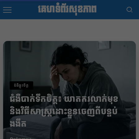
គេហទំព័រសុខភាព
ជំងឺផ្លូវចិត្ត
ជំងឺបាក់ទឹកចិត្ត៖ ឃាតករលាក់មុខ
និងវិធីសាស្ត្រដោះខ្លួនចេញពីបន្ទប់
ងងឹត