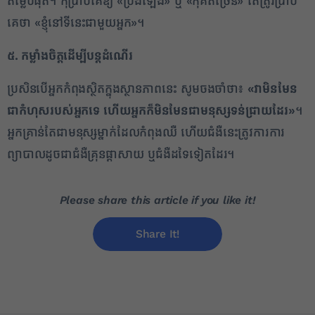
តម្លៃបំផុត។ កុំប្រាប់គេឱ្យ «ប្រឹងឡើង» ឬ «កុំគិតច្រើន» តែត្រូវប្រាប់
គេថា «ខ្ញុំនៅទីនេះជាមួយអ្នក»។
៥. កម្លាំងចិត្តដើម្បីបន្តដំណើរ
ប្រសិនបើអ្នកកំពុងស្ថិតក្នុងស្ថានភាពនេះ សូមចងចាំថា៖
«វាមិនមែន
ជាកំហុសរបស់អ្នកទេ ហើយអ្នកក៏មិនមែនជាមនុស្សទន់ជ្រាយដែរ»
។
អ្នកគ្រាន់តែជាមនុស្សម្នាក់ដែលកំពុងឈឺ ហើយជំងឺនេះត្រូវការការ
ព្យាបាលដូចជាជំងឺគ្រុនផ្តាសាយ ឬជំងឺដទៃទៀតដែរ។
Please share this article if you like it!
Share It!