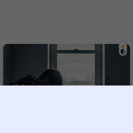
ជំងឺផ្លូវចិត្ត
ជំងឺបាក់ទឹកចិត្ត ៖ វាមិនមែនជាភាព
ទន់ជ្រាយ តែវា គឺជាជំងឺដែលត្រូវការ
ការព្យាបាល