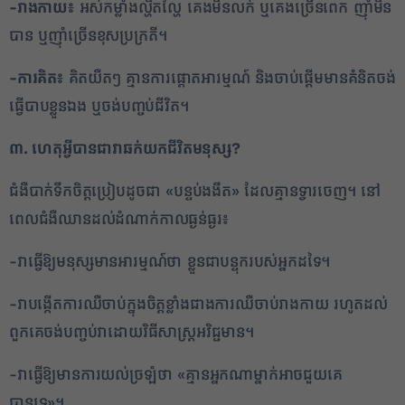
-រាងកាយ៖
អស់កម្លាំងល្ហិតល្ហៃ គេងមិនលក់ ឬគេងច្រើនពេក ញ៉ាំមិន
បាន ឬញ៉ាំច្រើនខុសប្រក្រតី។
-ការគិត៖
គិតយឺតៗ គ្មានការផ្តោតអារម្មណ៍ និងចាប់ផ្តើមមានគំនិតចង់
ធ្វើបាបខ្លួនឯង ឬចង់បញ្ចប់ជីវិត។
1
✕
៣. ហេតុអ្វីបានជាវាឆក់យកជីវិតមនុស្ស
?
ជំងឺបាក់ទឹកចិត្តប្រៀបដូចជា «បន្ទប់ងងឹត» ដែលគ្មានទ្វារចេញ។ នៅ
ពេលជំងឺឈានដល់ដំណាក់កាលធ្ងន់ធ្ងរ៖
-វាធ្វើឱ្យមនុស្សមានអារម្មណ៍ថា ខ្លួនជាបន្ទុករបស់អ្នកដទៃ។
-វាបង្កើតការឈឺចាប់ក្នុងចិត្តខ្លាំងជាងការឈឺចាប់រាងកាយ រហូតដល់
ពួកគេចង់បញ្ចប់វាដោយវិធីសាស្ត្រអវិជ្ជមាន។
-វាធ្វើឱ្យមានការយល់ច្រឡំថា «គ្មានអ្នកណាម្នាក់អាចជួយគេ
បានទេ»។