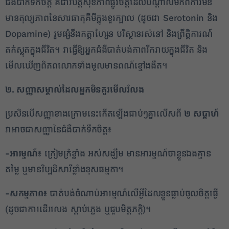
ជំងឺបាក់ទឹកចិត្ត គឺជាវិបត្តិសុខភាពផ្លូវចិត្តដែលបណ្តាលមកពីការមិន
មានតុល្យភាពនៃសារធាតុគីមីក្នុងខួរក្បាល (ដូចជា Serotonin និង
Dopamine) រួមផ្សំនឹងកត្តាហ្សែន បរិស្ថានរស់នៅ និងព្រឹត្តិការណ៍
តក់ស្លុតក្នុងជីវិត។ វាធ្វើឱ្យអ្នកជំងឺបាត់បង់ភាពរីករាយក្នុងជីវិត និង
មើលឃើញពិភពលោកទាំងមូលមានពណ៌ខ្មៅងងឹត។
២. សញ្ញាសម្គាល់ដែលអ្នកមិនគួរមើលរំលង
ប្រសិនបើសញ្ញាខាងក្រោមនេះកើតឡើងជាប់ៗគ្នាលើសពី
២ សប្តាហ៍
វាអាចជាសញ្ញានៃជំងឺបាក់ទឹកចិត្ត៖
-អារម្មណ៍៖
ក្រៀមក្រំខ្លាំង អស់សង្ឃឹម មានអារម្មណ៍ថាខ្លួនឯងគ្មាន
តម្លៃ ឬមានវិប្បដិសារីខ្លាំងខុសធម្មតា។
-សកម្មភាព៖
បាត់បង់ចំណាប់អារម្មណ៍លើអ្វីដែលខ្លួនធ្លាប់ចូលចិត្តធ្វើ
(ដូចជាការដើរលេង ស្ដាប់ភ្លេង ឬជួបមិត្តភក្តិ)។