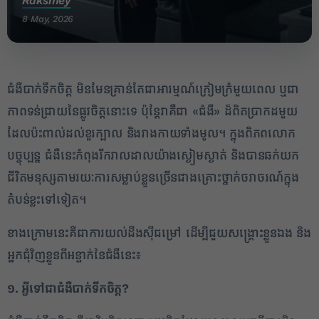
Raksmey
8 May, 2026
ជំងឺបាក់ទឹកចិត្ត មិនមែនគ្រាន់តែជាអារម្មណ៍ក្រៀមក្រំមួយពេល ឬជា
ភាពទន់ជ្រាយនៃផ្លូវចិត្តនោះទេ ប៉ុន្តែវាគឺជា «ជំងឺ» ដ៏ពិតប្រាកដមួយ
ដែលប៉ះពាល់ដល់ខួរក្បាល និងរាងកាយទាំងមូល។ ក្នុងពិភពលោក
បច្ចុប្បន្ន ជំងឺនេះកំពុងរីករាលដាលយ៉ាងស្ងៀមស្ងាត់ និងបានឆក់យក
ជីវិតមនុស្សតាមរយៈការសម្លាប់ខ្លួនច្រើនជាងគ្រោះថ្នាក់ចរាចរណ៍ក្នុង
តំបន់ខ្លះទៅទៀត។
ខាងក្រោមនេះគឺជាការយល់ដឹងស៊ីជម្រៅ ដើម្បីជួយសង្គ្រោះខ្លួនឯង និង
អ្នកជុំវិញខ្លួនពីអន្ទាក់នៃជំងឺនេះ៖
១. អ្វីទៅជាជំងឺបាក់ទឹកចិត្ត
?