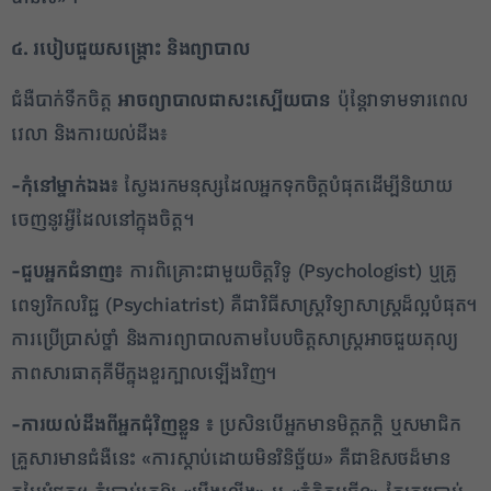
៤. របៀបជួយសង្គ្រោះ និងព្យាបាល
ជំងឺបាក់ទឹកចិត្ត
អាចព្យាបាលជាសះស្បើយបាន
ប៉ុន្តែវាទាមទារពេល
វេលា និងការយល់ដឹង៖
-កុំនៅម្នាក់ឯង៖
ស្វែងរកមនុស្សដែលអ្នកទុកចិត្តបំផុតដើម្បីនិយាយ
ចេញនូវអ្វីដែលនៅក្នុងចិត្ត។
-ជួបអ្នកជំនាញ៖
ការពិគ្រោះជាមួយចិត្តវិទូ (Psychologist) ឬគ្រូ
ពេទ្យវិកលវិជ្ជ (Psychiatrist) គឺជាវិធីសាស្ត្រវិទ្យាសាស្ត្រដ៏ល្អបំផុត។
ការប្រើប្រាស់ថ្នាំ និងការព្យាបាលតាមបែបចិត្តសាស្ត្រអាចជួយតុល្យ
ភាពសារធាតុគីមីក្នុងខួរក្បាលឡើងវិញ។
-ការយល់ដឹងពីអ្នកជុំវិញខ្លួន ៖
ប្រសិនបើអ្នកមានមិត្តភក្តិ ឬសមាជិក
គ្រួសារមានជំងឺនេះ «ការស្ដាប់ដោយមិនវិនិច្ឆ័យ» គឺជាឱសថដ៏មាន