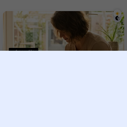
ពត៌មានប្រចាំថ្ងៃ
​ចង់ឱ្យផ្ទះត្រជាក់ត្រជុំ និងហៅលាភ
សំណាងមែនទេ? ស្គាល់រុក្ខជាតិ
មង្គល ៧ ប្រភេទ ដែលគួរដាំក្នុងផ្ទះ
ជួយលើករាសី និងទាក់ទាញទ្រព្យ
សម្បត្តិ
Vesna