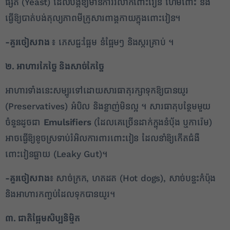
ផ្សិត (Yeast) ដែលបង្កឱ្យមានការរលាកពោះវៀន ហើមពោះ និង
ធ្វើឱ្យបាត់បង់តុល្យភាពមីក្រូសារពាង្គកាយក្នុងពោះវៀន។
-គួរចៀសវាង ៖
ភេសជ្ជៈផ្អែម នំផ្អែមៗ និងស្ករគ្រាប់ ។
២. អាហារកែច្នៃ និងសាច់កែច្នៃ
អាហារទាំងនេះសម្បូរទៅដោយសារធាតុរក្សាទុកឱ្យបានយូរ
(Preservatives) អំបិល និងខ្លាញ់មិនល្អ ។ សារធាតុបន្ថែមមួយ
ចំនួនដូចជា
Emulsifiers
(ដែលគេច្រើនដាក់ក្នុងនំបុ័ង ឬការ៉េម)
អាចធ្វើឱ្យខូចស្រទាប់រំអិលការពារពោះវៀន ដែលនាំឱ្យកើតជំងឺ
ពោះវៀនធ្លាយ (Leaky Gut)។
-គួរចៀសវាង៖
សាច់ក្រក, ហតដត (Hot dogs), សាច់បន្ទះកំប៉ុង
និងអាហារកញ្ចប់ដែលទុកបានយូរ។
៣. ជាតិផ្អែមសិប្បនិម្មិត