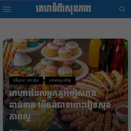
គេហទំព័រសុខភាព
ជំងឹក្រពះ ពោះវៀន
ពត៌មានប្រចាំថ្ងៃ
អាហារដែលអ្នកគួរចៀសវាង
ដាច់ខាត បើចង់បានពោះវៀនសុខ
ភាពល្អ