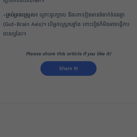
ស្កាត់ការទល់លាមក។
-គ្រប់គ្រងស្ត្រេស៖
ព្រោះខួរក្បាល និងពោះវៀនមានទំនាក់ទំនងគ្នា
(Gut-Brain Axis)។ បើអ្នកស្ត្រេសខ្លាំង ពោះវៀនក៏មិនអាចធ្វើការ
បានល្អដែរ។
Please share this article if you like it!
Share It!