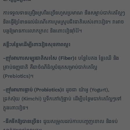
ការទទួលទានគ្រឿងស្រវឹងច្រើនហួសប្រមាណ នឹងសម្លាប់បាក់តេរីល្អៗ
និងធ្វើឱ្យរំខានដល់ដំណើរការបូមស្រូបជីវជាតិរបស់ពោះវៀន។ វាអាច
បង្កឱ្យមានការរលាកក្រពះ និងពោះវៀនរ៉ាំរ៉ៃ។
គន្លឹះបន្ថែមដើម្បីពោះវៀនសុខភាពល្អ៖
-ញ៉ាំអាហារសម្បូរជាតិសរសៃ (Fiber)៖
បន្លែបៃតង ផ្លែឈើ និង
គ្រាប់ធញ្ញជាតិ គឺជាចំណីដ៏ល្អបំផុតសម្រាប់បាក់តេរីល្អ
(Prebiotics)។
-ញ៉ាំអាហារផ្អាប់ (Probiotics)៖
ដូចជា យ៉ាអួ (Yogurt),
ជ្រក់ស៊ុយ (Kimchi) ឬទឹកតៅហ៊ូផ្អាប់ ដើម្បីបន្ថែមបាក់តេរីល្អៗទៅ
ក្នុងពោះវៀន។
-ផឹកទឹកឱ្យបានច្រើន៖
ជួយសម្រួលដល់ការបញ្ចេញចោល និងទប់