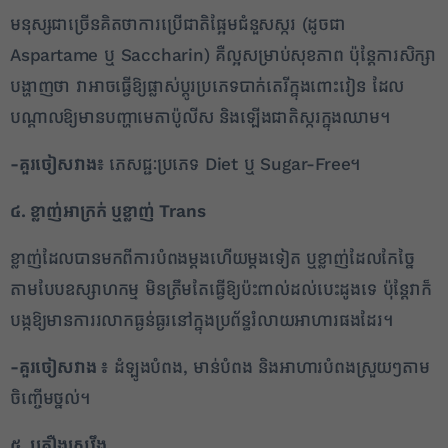
មនុស្សជាច្រើនគិតថាការប្រើជាតិផ្អែមជំនួសស្ករ (ដូចជា
Aspartame ឬ Saccharin) គឺល្អសម្រាប់សុខភាព ប៉ុន្តែការសិក្សា
2
បង្ហាញថា វាអាចធ្វើឱ្យផ្លាស់ប្តូរប្រភេទបាក់តេរីក្នុងពោះវៀន ដែល
✕
បណ្តាលឱ្យមានបញ្ហាមេតាប៉ូលីស និងឡើងជាតិស្ករក្នុងឈាម។
-គួរចៀសវាង៖
ភេសជ្ជៈប្រភេទ Diet ឬ Sugar-Free។
៤. ខ្លាញ់អាក្រក់ ឬខ្លាញ់
Trans
ខ្លាញ់ដែលបានមកពីការបំពងម្ដងហើយម្ដងទៀត ឬខ្លាញ់ដែលកែច្នៃ
តាមបែបឧស្សាហកម្ម មិនត្រឹមតែធ្វើឱ្យប៉ះពាល់ដល់បេះដូងទេ ប៉ុន្តែវាក៏
បង្កឱ្យមានការរលាកធ្ងន់ធ្ងរនៅក្នុងប្រព័ន្ធរំលាយអាហារផងដែរ។
-គួរចៀសវាង ៖
ដំឡូងបំពង, មាន់បំពង និងអាហារបំពងស្រួយៗតាម
ចិញ្ចើមថ្នល់។
៥. គ្រឿងស្រវឹង