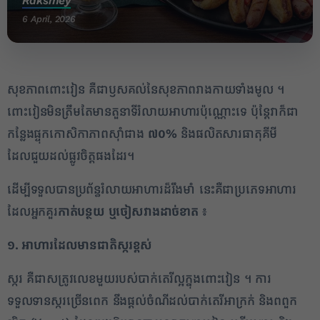
Raksmey
6 April, 2026
សុខភាពពោះវៀន គឺជាឫសគល់នៃសុខភាពរាងកាយទាំងមូល ។
ពោះវៀនមិនត្រឹមតែមានតួនាទីរំលាយអាហារប៉ុណ្ណោះទេ ប៉ុន្តែវាក៏ជា
កន្លែងផ្ទុកកោសិកាភាពស៊ាំជាង
៧០%
និងផលិតសារធាតុគីមី
ដែលជួយដល់ផ្លូវចិត្តផងដែរ។
ដើម្បីទទួលបានប្រព័ន្ធរំលាយអាហារដ៏រឹងមាំ នេះគឺជាប្រភេទអាហារ
ដែលអ្នកគួរ
កាត់បន្ថយ ឬចៀសវាងដាច់ខាត
៖
១. អាហារដែលមានជាតិស្ករខ្ពស់
ស្ករ គឺជាសត្រូវលេខមួយរបស់បាក់តេរីល្អក្នុងពោះវៀន ។ ការ
ទទួលទានស្ករច្រើនពេក នឹងផ្តល់ចំណីដល់បាក់តេរីអាក្រក់ និងពពួក