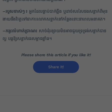
–
របួសចាស់ៗ
៖
អ្នកដែលធ្លាប់បាក់ឆ្អឹង ឬដាច់សរសៃចងសន្លាក់ពីមុន
ងាយនឹងវិវត្តទៅជាការរលាកសន្លាក់នៅកន្លែងនោះនាពេលអនាគត។
–
កង្វះលំហាត់ប្រាណ៖
សាច់ដុំខ្សោយមិនអាចជួយទ្រទ្រង់សន្លាក់បាន
ល្អ បង្កឱ្យសន្លាក់រងសម្ពាធខ្លាំង។
Please share this article if you like it!
Share It!