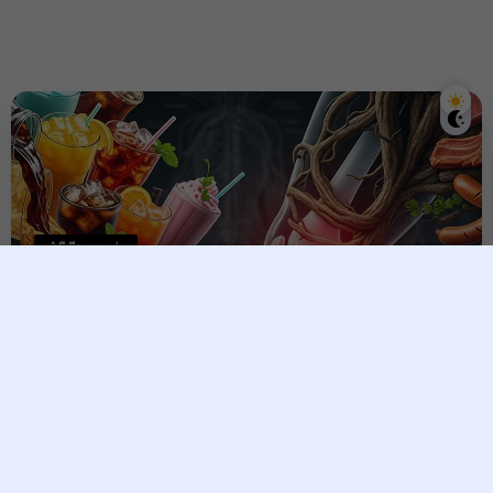
ជំងឺឆ្អឹងសន្លាក់
ឈប់ញ៉ាំបើចង់បាត់ឈឺ! អាហារដែល
ធ្វើឱ្យការរលាកសន្លាក់កាន់តែធ្ងន់ធ្ងរ
Raksmey
4 March, 2026