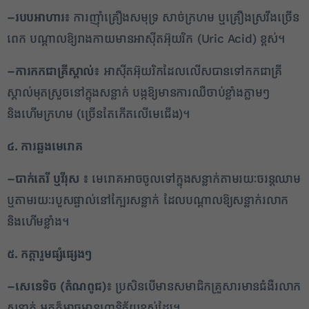
–
របបអាហារ៖
ការញ៉ាំគ្រឿងសមុទ្រ សាច់ក្រហម ឬគ្រឿងស្រវឹងច្រើន
ពេក បណ្តាលឱ្យរាងកាយមានអាស៊ីតអ៊ុយរិក (Uric Acid) ខ្ពស់។
–
ការកកជាគ្រីស្តាល់៖
អាស៊ីតអ៊ុយរិកដែលលើសបានទៅកកជាគ្រី
ស្តាល់មុតស្រួចនៅក្នុងសន្លាក់ បង្កឱ្យមានការឈឺចាប់ខ្លាំងភ្លាមៗ
និងហើមក្រហម (ច្រើនតែកើតលើមេជើង)។
៤. ការឆ្លងមេរោគ
–
បាក់តេរី ឬវីរុស
៖
មេរោគអាចចូលទៅក្នុងសន្លាក់តាមរយៈចរន្តឈាម
ឬតាមរយៈរបួសផ្ទាល់នៅក្បែរសន្លាក់ ដែលបណ្តាលឱ្យសន្លាក់រលាក
និងហើមខ្លាំង។
៥. កត្តារួមផ្សំផ្សេងៗ
–
សេនេទិច (តំណពូជ)៖
ប្រសិនបើមានសមាជិកគ្រួសារមានជំងឺរលាក
សន្លាក់ អ្នកក៏អាចមានហានិភ័យខ្ពស់ដែរ។