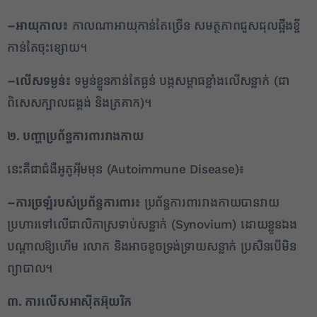
–
អាយុកាល៖
កាលណាអាយុកាន់តែច្រើន សមត្ថភាពជួសជុលឆ្អឹងខ្ចី
កាន់តែចុះខ្សោយ។
–
លើសទម្ងន់៖
ទម្ងន់ខ្លួនកាន់តែធ្ងន់ បង្កសម្ពាធខ្លាំងលើសន្លាក់ (ជា
ពិសេសក្បាលជង្គង់ និងត្រគាក)។
២. បញ្ហាប្រព័ន្ធការពាររាងកាយ
នេះគឺជាជំងឺអូតូអុីមមុន (Autoimmune Disease)៖
–
ការច្រឡំរបស់ប្រព័ន្ធការពារ៖
ប្រព័ន្ធការពាររាងកាយបានវាយ
2
ប្រហារទៅលើជាលិកាស្រទាប់សន្លាក់ (Synovium) ដោយខ្លួនឯង
បណ្តាលឱ្យហើម រលាក និងអាចខូចទ្រង់ទ្រាយសន្លាក់ ប្រសិនបើមិន
✕
ព្យាបាល។
៣. ការលើសអាស៊ីតអ៊ុយរិក