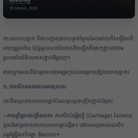
Raksmey
10 March, 2026
ការរលាកសន្លាក់ គឺជាបញ្ហាសុខភាពទូទៅមួយដែលអាចកើតឡើងលើ
មនុស្សគ្រប់វ័យ ប៉ុន្តែមូលហេតុនៃការកើតឡើងគឺខុសៗគ្នាទៅតាម
ប្រភេទនៃជំងឺរលាកសន្លាក់នីមួយៗ។
ខាងក្រោមនេះគឺជាមូលហេតុចម្បងៗដែលបណ្តាលឱ្យរលាកសន្លាក់៖
១. ការសឹកសរេចតាមអាយុកាល
នេះគឺជាប្រភេទរលាកសន្លាក់ដែលជួបប្រទះញឹកញាប់បំផុត៖
–
ការប្រើប្រាស់ច្រើនពេក៖
ការសឹកនៃឆ្អឹងខ្ចី (Cartilage) ដែលមាន
តួនាទីជាទ្រនាប់ការពាររវាងសន្លាក់ឆ្អឹង។ នៅពេលទ្រនាប់នេះសឹក
បង្កឱ្យឆ្អឹងកកិតគ្នា និងរលាក។