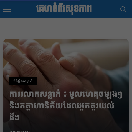
គេហទំព័រសុខភាព
ជំងឺឆ្អឹងសន្លាក់
ការរលាកសន្លាក់ ៖ មូលហេតុចម្បងៗ
និងកត្តាហានិភ័យដែលអ្នកគួរយល់
ដឹង