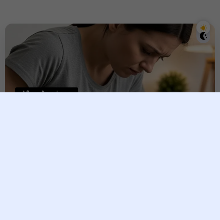
ជំងឺមហារីកមាត់ស្បូន
មហារីកមាត់ស្បូន ៖ ជំងឺកាចសាហាវ
ដែលស្ត្រីមិនគួរមើលរំលង និងរោគ
សញ្ញាគ្រោះថ្នាក់ដែលត្រូវដឹង។
Raksmey
16 February, 2026