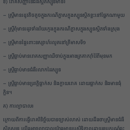
ខ) រោគសញ្ញានៃជំងឺស្អិតស្បូនមាន៖
– ស្ត្រីមានរដូវតិចតួចក្នុងករណីភ្នាសក្នុងស្បូនស្អិតខ្លះនៅផ្នែកណាមួយ
2
– ស្ត្រីពុំមានរដូវទាំងវ័យក្មេងក្នុងករណីភ្នាសក្នុងស្បូនស្អិតទាំងស្រុង
✕
– ស្ត្រីមានផ្ទៃពោះឧស្សាហ៍រលូតនៅត្រីមាសទី១
– ស្ត្រីធ្លាប់មានរោគសញ្ញាឈឺចាប់ក្នុងអាងត្រគាករ៉ាំរ៉ៃពីមុនមក
– ស្ត្រីធ្លាប់មានជំងឺរលាកដៃស្បូន
– ស្ត្រីធ្លាប់មានប្រវត្តិធ្លាក់ស និងក្លាយរោគ ដោយធ្លាក់ស និងមានធុំ
ក្លិន។
គ) ការព្យាបាល៖
ក្រោយពីការធ្វើរោគវិនិច្ឆ័យបានច្បាស់លាស់ ដោយដឹងថាស្ត្រីមានជំងឺ
ស្អិតស្បូន យើងអាចព្យាបាលយ៉ាងមានប្រសិទ្ធិភាពដោយឧបករណ៍ឆ្លុះ