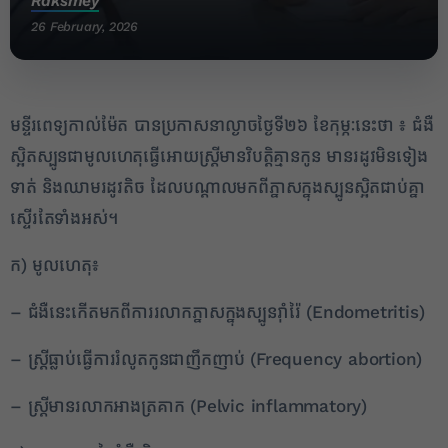
Raksmey
26 February, 2026
មន្ទីរពេទ្យកាល់ម៉ែត បានប្រកាសនាល្ងាចថ្ងៃទី២៦ ខែកុម្ភៈនេះថា ៖ ជំងឺ
ស្អិតស្បូនជាមូលហេតុធ្វើអោយស្ត្រីមានវិបត្តិគ្មានកូន មានរដូវមិនទៀង
ទាត់ និងឈាមរដូវតិច ដែលបណ្តាលមកពីភ្នាសក្នុងស្បូនស្អិតជាប់គ្នា
ស្ទើរតែទាំងអស់។
ក) មូលហេតុ៖
– ជំងឺនេះកើតមកពីការរលាកភ្នាសក្នុងស្បូនរ៉ាំរ៉ៃ (Endometritis)
– ស្ត្រីធ្លាប់ធ្វើការរំលូតកូនជាញឹកញាប់ (Frequency abortion)
– ស្ត្រីមានរលាកអាងត្រគាក (Pelvic inflammatory)