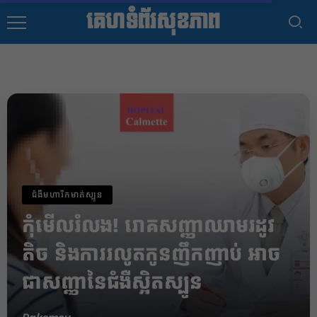
គេហទំព័រសុខភាព
ជំងឺមហារីកមាត់ស្បូន
កុំមើលរំលង! រោគសញ្ញាឈាមរដូវ
តិច និងការរលូតកូនញឹកញាប់ អាច
ជាសញ្ញានៃជំងឺស្អិតស្បូន