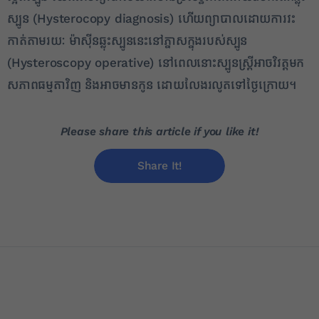
ស្បូន (Hysterocopy diagnosis) ហើយព្យាបាលដោយការវះ
កាត់តាមរយៈ ម៉ាស៊ីនឆ្លុះស្បូននេះនៅភ្នាសក្នុងរបស់ស្បូន
(Hysteroscopy operative) នៅពេលនោះស្បូនស្ត្រីអាចវិវត្តមក
សភាពធម្មតាវិញ និងអាចមានកូន ដោយលែងរលូតទៅថ្ងៃក្រោយ។
Please share this article if you like it!
Share It!