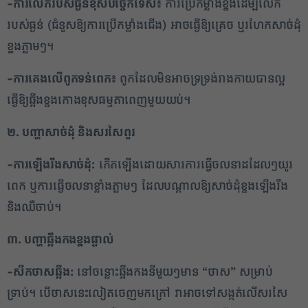
-ការលើករបស់ធ្ងន់ខុសបច្ចេកទេស៖
ការប្រើកម្លាំងខ្នងដើម្បីលើក
របស់ធ្ងន់ (ជំនួសឱ្យការប្រើកម្លាំងជើង) អាចធ្វើឱ្យគ្រេច ឬរហែកសាច់ដុំ
ខ្នងភ្លាមៗ។
-ការគេងលើពូកទន់ពេក៖
ពូកដែលមិនអាចទ្រទ្រង់រាងកាយបានល្អ
ធ្វើឱ្យឆ្អឹងខ្នងកោងខុសធម្មតាពេញមួយយប់។
២. បញ្ហាសាច់ដុំ និងសរសៃពួរ
2
-ការឡើងរឹងសាច់ដុំ:
កើតឡើងដោយសារការធ្វើចលនាដដែលៗយូរ
ពេក ឬការធ្វើចលនាខ្លាំងភ្លាមៗ ដែលបណ្តាលឱ្យសាច់ដុំខ្នងឡើងរឹង
✕
និងឈឺចាប់។
៣. បញ្ហាឆ្អឹងកងខ្នងផ្ទាល់
-សឹកថាសឆ្អឹង:
នៅចន្លោះឆ្អឹងកងនីមួយៗមាន “ថាស” សម្រាប់
ទ្រាប់។ បើថាសនេះលៀតចេញមកក្រៅ វាអាចទៅសង្កត់លើសរសៃ