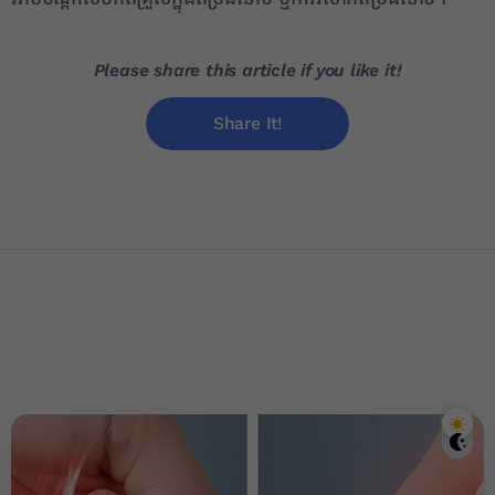
Please share this article if you like it!
Share It!