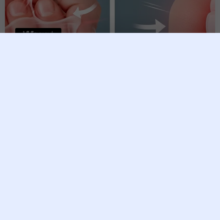
ជំងឺឆ្អឹងសន្លាក់
រោគសញ្ញាទូទៅនៃជំងឺសន្លាក់ និង
សញ្ញាដែលអ្នកគួរប្រុងប្រយ័ត្ន
Raksmey
23 February, 2026
ជំងឺសន្លាក់ អាចកើតឡើងលើមនុស្សគ្រប់វ័យ និងមានច្រើនប្រភេទ
(ដូចជា ជំងឺសន្លាក់ឆ្អឹង រលាកសន្លាក់ហ្គោដ ឬរលាកសន្លាក់រ៉ាំរ៉ៃ)។
ទោះបីជាប្រភេទខុសគ្នា ប៉ុន្តែរោគសញ្ញាទូទៅដែលអ្នកអាចកត់សម្គាល់
បានមានដូចជា៖