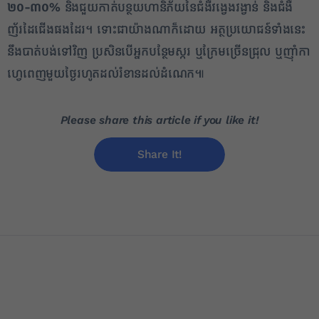
២០-៣០%
និងជួយកាត់បន្ថយហានិភ័យនៃជំងឺវង្វេងវង្វាន់ ​និងជំងឺ
ញ័រដៃជើង​ផងដែរ។ ទោះជាយ៉ាងណាក៏ដោយ អត្ថប្រយោជន៍ទាំងនេះ
នឹងបាត់បង់ទៅវិញ ប្រសិនបើអ្នកបន្ថែមស្ករ ឬក្រែមច្រើនជ្រុល ឬញ៉ាំកា
ហ្វេពេញមួយថ្ងៃរហូតដល់រំខានដល់ដំណេក៕
Please share this article if you like it!
Share It!