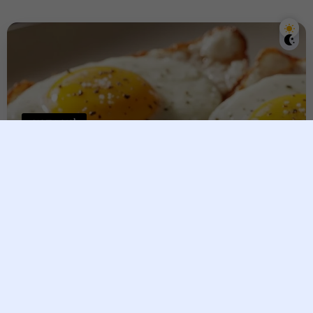
សុខភាពទូទៅ
​តើការញ៉ាំស៊ុតរាល់ថ្ងៃប៉ះពាល់ដល់
ជាតិខ្លាញ់ក្នុងឈាមដែរឬទេ? គន្លឹះ
សុខភាពដែលអ្នកគួរដឹង​!
Vesna
10 January, 2026