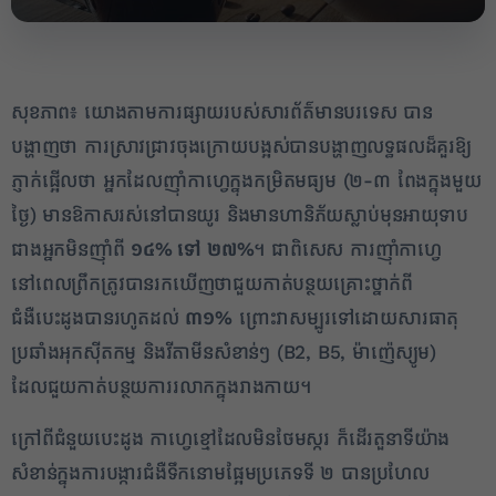
សុខភាព៖ យោងតាមការផ្សាយរបស់សារព័ត៌មានបរទេស បាន
បង្ហាញថា ការស្រាវជ្រាវចុងក្រោយបង្អស់បានបង្ហាញលទ្ធផលដ៏គួរឱ្យ
ភ្ញាក់ផ្អើលថា អ្នកដែលញ៉ាំកាហ្វេក្នុងកម្រិតមធ្យម (២-៣ ពែងក្នុងមួយ
ថ្ងៃ) មានឱកាសរស់នៅបានយូរ និងមានហានិភ័យស្លាប់មុនអាយុទាប
ជាងអ្នកមិនញ៉ាំពី
១៤% ទៅ ២៧%
។ ជាពិសេស ការញ៉ាំកាហ្វេ
នៅពេលព្រឹកត្រូវបានរកឃើញថាជួយកាត់បន្ថយគ្រោះថ្នាក់ពី
2
ជំងឺបេះដូងបានរហូតដល់
៣១%
ព្រោះវាសម្បូរទៅដោយសារធាតុ
ប្រឆាំងអុកស៊ីតកម្ម និងវីតាមីនសំខាន់ៗ (B2, B5, ម៉ាញ៉េស្យូម)
✕
ដែលជួយកាត់បន្ថយការរលាកក្នុងរាងកាយ។
ក្រៅពីជំនួយបេះដូង កាហ្វេខ្មៅដែលមិនថែមស្ករ ក៏ដើរតួនាទីយ៉ាង
សំខាន់ក្នុងការបង្ការជំងឺទឹកនោមផ្អែមប្រភេទទី ២ បានប្រហែល