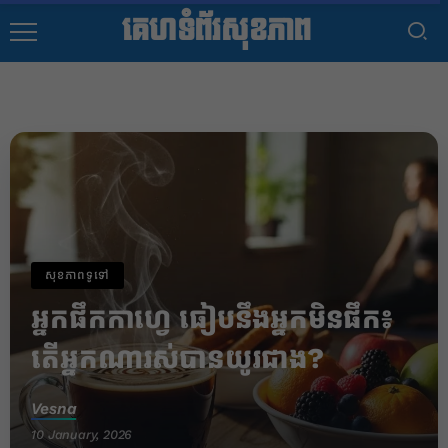
គេហទំព័រសុខភាព
សុខភាពទូទៅ
អ្នកផឹកកាហ្វេ ធៀបនឹងអ្នកមិនផឹក៖
តើអ្នកណារស់បានយូរជាង?
Vesna
10 January, 2026