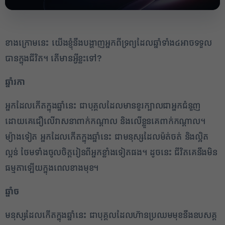
ខាងក្រោមនេះ យើងខ្ញុំនឹងបង្ហាញអ្នកពីទ្រព្យដែលឆ្នាំទាំង៤អាចទទួល
បានក្នុងជីវិត។ តើមានអ្វីខ្លះទៅ?
ឆ្នាំរកា
អ្នកដែលកើតក្នុងឆ្នាំនេះ ជាបុគ្គលដែលមានខួរក្បាលជាអ្នកជំនួញ
ដោយគេជឿលើវាសនាពាក់កណ្តាល និងលើខ្លួនគេពាក់កណ្តាល។
ម្យ៉ាងទៀត អ្នកដែលកើតក្នុងឆ្នាំនេះ ជាមនុស្សដែលម៉ត់ចត់ និងល្អិត
ល្អន់ ថែមទាំងចូលចិត្តរៀនពីអ្នកខ្លាំងទៀតផង។ ដូចនេះ ជីវិតគេនឹងមិន
ធម្មតាឡើយក្នុងពេលខាងមុខ។
ឆ្នាំច
មនុស្សដែលកើតក្នុងឆ្នាំនេះ ជាបុគ្គលដែលហ៊ានប្រឈមមុខនឹងឧបសគ្គ