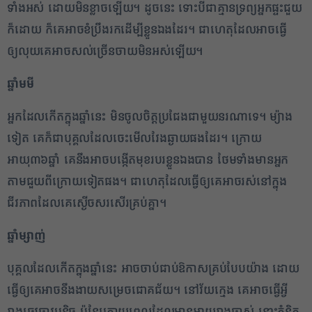
ទាំងអស់ ដោយមិនខ្លាចឡើយ។ ដូចនេះ ទោះបីជាគ្មានទ្រព្យអ្នកផ្ទះជួយ
2
ក៏ដោយ ក៏គេអាចខំប្រឹងរកដើម្បីខ្លួនឯងដែរ។ ជាហេតុដែលអាចធ្វើ
ឲ្យលុយគេអាចសល់ច្រើនចាយមិនអស់ឡើយ។
✕
ឆ្នាំមមី
អ្នកដែលកើតក្នុងឆ្នាំនេះ មិនចូលចិត្តប្រជែងជាមួយនរណាទេ។ ម្យ៉ាង
ទៀត គេក៏ជាបុគ្គលដែលចេះមើលវែងឆ្ងាយផងដែរ។ ក្រោយ
អាយុ៣៦ឆ្នាំ គេនឹងអាចបង្កើតមុខរបរខ្លួនឯងបាន ថែមទាំងមានអ្នក
តាមជួយពីក្រោយទៀតផង។ ជាហេតុដែលធ្វើឲ្យគេអាចរស់នៅក្នុង
ជីវភាពដែលគេស្ងើចសរសើរគ្រប់គ្នា។
ឆ្នាំម្សាញ់
បុគ្គលដែលកើតក្នុងឆ្នាំនេះ អាចចាប់ជាប់ឱកាសគ្រប់បែបយ៉ាង ដោយ
ធ្វើឲ្យគេអាចនឹងងាយសម្រេចជោគជ័យ។ នៅវ័យក្មេង គេអាចធ្វើអ្វី
រាងឆេវឆាវបន្តិច ប៉ុន្តែក្រោយពេលដែលមានអាយុរាងចាស់ នោះគំនិត