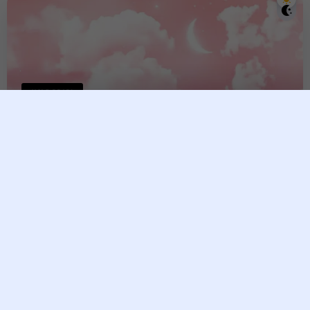
ហោរាសាស្រ្ត
វក ច និងកុរ ជាធម្មតា គឺក្លាយជាអ្នក
មានពីដៃទទេរ
tina taing
12 December, 2025
ខាងក្រោមនេះ យើងខ្ញុំនឹងបង្ហាញអ្នកពីលាភរបស់ឆ្នាំទាំងឡាយខាងលើ
នេះ។ តើមានអ្វីខ្លះទៅ?