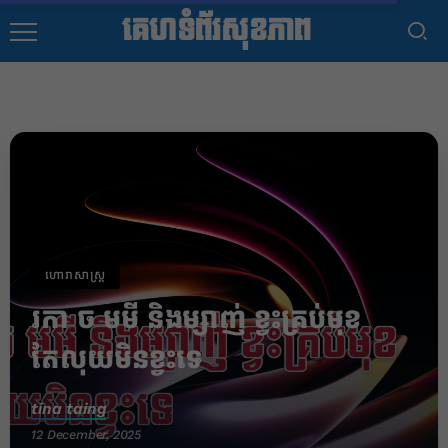
គេហទំព័រសុខភាព
ហោរាសាស្រ្ត
រកា ច មមី និងម្សាញ់ ខ្វះគ្រប់មុខ
តែលុយមិនខ្វះទេ
tina taing
12 December, 2025