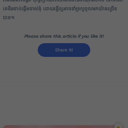
គេនឹងចាប់ផ្តើមចាស់ទុំ ដោយធ្វើឲ្យអាចនាំទ្រព្យចូលមកយ៉ាងច្រើន
បាន៕
Please share this article if you like it!
Share It!