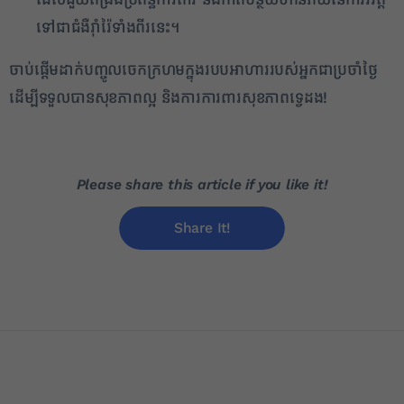
ទៅជាជំងឺរ៉ាំរ៉ៃទាំងពីរនេះ។
ចាប់ផ្តើមដាក់បញ្ចូលចេកក្រហមក្នុងរបបអាហាររបស់អ្នកជាប្រចាំថ្ងៃ
ដើម្បីទទួលបានសុខភាពល្អ និងការការពារសុខភាពទ្វេដង!
Please share this article if you like it!
Share It!