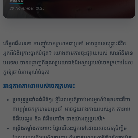
Vesna
29 November, 2025
តើអ្នកដឹងទេថា ការញ៉ាំចេកក្រហមជាប្រចាំ អាចជួយសង្គ្រោះជីវិត
អ្នកពីជំងឺគ្រោះថ្នាក់បំផុត? យោងតាមការចុះផ្សាយរបស់
សារព័ត៌មាន
បរទេស
បានបង្ហាញពីគុណប្រយោជន៍ដ៏អស្ចារ្យរបស់ចេកក្រហមដែល
គួរឱ្យចាប់អារម្មណ៍បំផុត!
អានុភាពការពាររបស់ចេកក្រហម៖
2
ប្រយុទ្ធប្រឆាំងជំងឺធំៗ:
អ្វីដែលគួរឱ្យចាប់អារម្មណ៍បំផុតនោះគឺថា
✕
ការញ៉ាំចេកក្រហមជាប្រចាំ អាចជួយរាងកាយរបស់អ្នក
ការពារ
ជំងឺបេះដូង
និង
ជំងឺមហារីក
បានយ៉ាងល្អប្រសើរ។
ពង្រឹងកម្លាំងការពារ:
ផ្លែឈើនេះផ្ទុកទៅដោយសារធាតុចិញ្ចឹម
ដែលជួយពង្រឹងប្រព័ន្ធការពារ និងកាត់បន្ថយហានិភ័យនៃការវិវត្ត