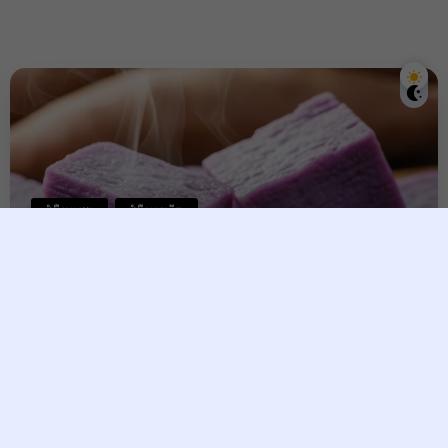
ជំងឺបេះដូង
ជំងឺមហារីក
​ដំឡូងឈាមមាន់ ​ជួយការពារបេះដូង
និងប្រឆាំងមហារីក!
Vesna
28 November, 2025