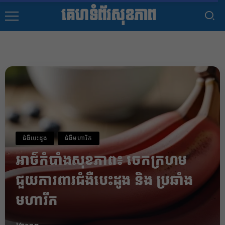
គេហទំព័រសុខភាព
ជំងឺបេះដូង
ជំងឺមហារីក
អាថ៌កំបាំងសុខភាព៖ ចេកក្រហម
ជួយការពារជំងឺបេះដូង និង ប្រឆាំង
មហារីក