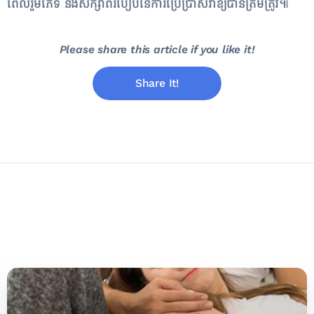
ពេល​រួមភេទ និង​សិក្សា​ពី​របៀប​នៃ​ការប្រើប្រាស់​វា​ឱ្យបាន​ត្រឹមត្រូវ​៕
Please share this article if you like it!
Share It!