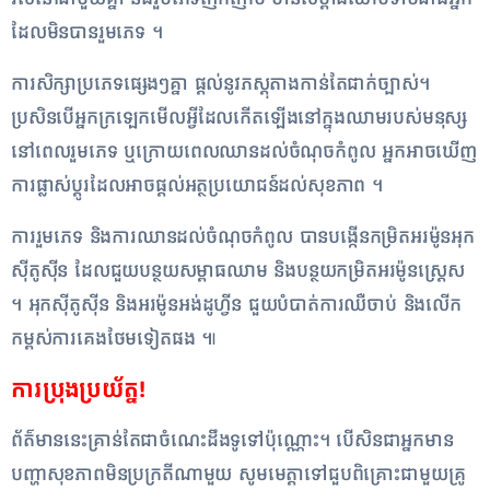
ដែល​មិន​បាន​រួម​ភេទ ។
ការ​សិក្សា​ប្រភេទ​ផ្សេង​ៗ​គ្នា ផ្តល់​នូវ​ភស្តុ​តាង​កាន់តែ​ជាក់ច្បាស់​។
ប្រសិនបើ​អ្នក​ក្រឡេក​មើល​អ្វី​ដែល​កើតឡើង​នៅ​ក្នុង​ឈាម​របស់​មនុស្ស
នៅ​ពេល​រួម​ភេទ ឬ​ក្រោយ​ពេល​ឈាន​ដល់​ចំណុចកំពូល អ្នក​អាច​ឃើញ​
ការ​ផ្លាស់​ប្តូរ​ដែល​អាច​ផ្តល់​អត្ថប្រយោជន៍​ដល់​សុខភាព ។
ការ​រួម​ភេទ និង​ការ​ឈាន​ដល់​ចំណុចកំពូល បាន​បង្កើន​កម្រិត​អរ​ម៉ូ​ន​អុក​
ស៊ី​តូ​ស៊ី​ន ដែល​ជួយ​បន្ថយ​សម្ពាធ​ឈាម និង​បន្ថយ​កម្រិត​អរ​ម៉ូ​ន​ស្ត្រេ​ស
។ អុក​ស៊ី​តូ​ស៊ី​ន និង​អរ​ម៉ូ​ន​អង់​ដូ​ហ្វី​ន ជួយ​បំបាត់​ការ​ឈឺចាប់ និង​លើក
កម្ពស់​ការ​គេង​ថែម​ទៀត​ផង ៕
ការប្រុងប្រយ័ត្ន!
​ព័ត៌មាននេះគ្រាន់តែជាចំណេះដឹងទូទៅប៉ុណ្ណោះ។ បើសិនជាអ្នកមាន
បញ្ហាសុខភាពមិនប្រក្រតីណាមួយ សូមមេត្តាទៅជួបពិគ្រោះជាមួយគ្រូ