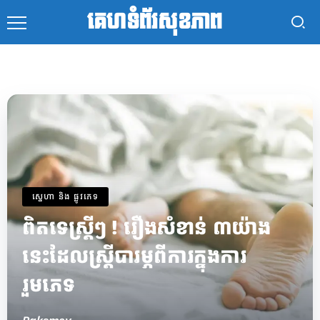
គេហទំព័រសុខភាព
ស្នេហា និង ផ្លូវភេទ
​ពិតទេស្ត្រីៗ ! រឿងសំខាន់ ៣យ៉ាង
នេះដែលស្រ្តីបារម្ភពីការក្នុងការ
រួមភេទ