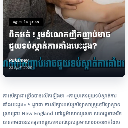
ស្នេហា និង ផ្លូវភេទ
ពិត​អត់ ! រួមដំណេក​ញឹកញាប់​អាច​
ជួយ​ទប់ស្កាត់​ការ​គាំងបេះដូង?
Raksmey
23 April, 2025
ការ​សិក្សា​ជា​ច្រើន​បាន​លើក​ឡើង​ថា «​ការ​រួម​ភេទ​ជួយ​ទប់ស្កាត់​ការ​
គាំងបេះដូង​» ​។ ដូច​ជា ​ការ​សិក្សា​របស់អ្នក​វិទ្យាសាស្ត្រ​នៅ​វិទ្យាស្ថាន​
ស្រាវជ្រាវ New England នៅ​រដ្ឋ​ម៉ាសា​ឈូ​សេត សហរដ្ឋអាមេរិក
បាន​តាមដាន​សកម្មភាព​ផ្លូវភេទ​របស់​បុរស​ប្រមាណ​១០០០​នាក់​ដែល​