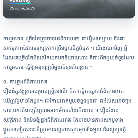
Raksmey
25 June, 2025
ការ​រួមភេទ ច្រើន​តែ​ត្រូវបាន​គេ​និយាយថា ជា​រឿង​សប្បាយ និង​ជា​
សកម្មភាព​ដែល​មនុស្ស​ភាគច្រើន​ចូលចិត្ត​បំផុត​ ។ យ៉ាងណាមិញ អ្វី​
ដែល​គេ​ច្រើន​តែ​មិន​លើកយក​មក​និយាយ​នោះ គឺ​ការ​ពិត​មួយចំនួន​ដែល​
ការ​រួមភេទ ធ្វើឱ្យមនុស្ស​ស្រី​មួយ​ចំនួន​ភ័យខ្លាច ​។​
១. ការឆ្លង​ជំងឺ​កាមរោគ​
​រឿង​ដ៏​គួរឱ្យខ្លាច​សម្រាប់​ស្ត្រី​នៅ​លីវ គឺ​ការ​ធ្វើ​តេស្ត​រក​ជំងឺ​កាមរោគ​
ឃើញ​វិជ្ជមាន​តែម្តង​។ ជំងឺ​កាមរោគ​មួយចំនួនដូចជា ជំងឺប៉េស​អាច​ឆ្លង​
បាន ទោះបីជា​ប្រើ​ស្រោមអនាម័យ​ហើយ​ក៏​ដោយ​ ។ រឿង​ដែល​
សុវត្ថិភាព និង​មិន​ឱ្យ​ឆ្លង​ជំងឺ​កាមរោគ តែ​អាច​មាន​ភាព​សកម្ម​ខាង​
ផ្លូវភេទ​ទៀត​នោះ គឺ​ត្រូវមាន​ស្នេហា​ស្មោះ​មួ​យ​និង​មួយ និង​សួរ​ប្រវត្តិ​