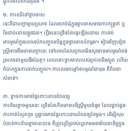
ផ្លូវភេទ​របស់​ដៃគូ​ផង ​។
២. ការឈឺ​នៅ​ទ្វារមាស​
​នេះ​គឺជា​បញ្ហា​មួយ​ប្រភេទ ដែល​សាច់ដុំ​ក្នុង​ទ្វារមាស​មានការ​កន្ត្រាក់ ឬ​
រឹង​ជាប់​ដោយ​ខ្លួនឯង​។ រឿង​នេះ​ច្រើនតែ​បង្កឡើង​ដោយ ការ​ថប់​
អារម្មណ៍​ក្នុងពេល​ស៊ក​បញ្ចូល​លិង្គ​ក្នុង​ទ្វារមាស​តែម្តង​។ ម្យ៉ាងវិញទៀត
ស្រ្តីអាចនឹងមានបញ្ហានេះ នៅពេលដែលពួកគេមិនសូវមានអារម្មណ៍ចង់
រួមភេទជាមួយនឹងដៃគូ។ ពេលនោះទ្វារមាសរបស់ពួកគេនឹងស្ងូត ហើយ
ពិបាកក្នុងការដាក់បញ្ចូល។ ការលេងកម្តៅអារម្មណ៍ជាមុន គឺពិតជា
សំខាន់។
៣. ខ្លាច​ការ​មាន​ផ្ទៃពោះ​ដោយ​ចៃដន្យ​
​ការភ័យខ្លាច​មួយ​នេះ ច្រើន​តែ​កើតមាន​លើ​ស្ត្រី​មួយចំនួន ដែល​ធ្លាប់​ឆ្លង​
ការ​កាត់​រំលូតកូន ឬ​ធ្លាប់មាន​ផ្ទៃពោះ​ដោយ​ចៃដន្យ​តែម្តង​។ ដើម្បី​លុប
បំបាត់​ការភ័យខ្លាច​នេះ​បាន គឺ​ត្រូវ​ប្រើប្រាស់​ស្រោមអនាម័យ​ជានិច្ច​ក្នុង​