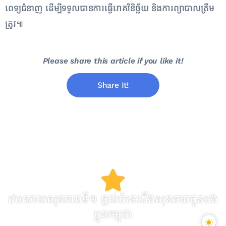
ពេទ្យជំនាញ ដើម្បីទទួលបានការធ្វើរោគវិនិច្ឆ័យ និងការព្យាបាលត្រឹម
ត្រូវ៕
Please share this article if you like it!
Share It!
វេបសាយសុខភាពទី១ ផ្តល់ចំនេះដឹងសុខភាពជូនបង
ប្អូនកម្ពុជា