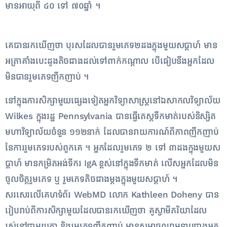
មាន​អាយុ​ពី ៤០ ទៅ ៧០​ឆ្នាំ ។
គេ​បាន​រក​ឃើញ​ថា បុរស​ដែល​បាន​រួម​ភេទ​២​ដង​ក្នុង​មួ​យស​ប្តា​ហ៍ មាន​
អត្រា​គាំងបេះដូង​តិច​ជាង​ដល់​ទៅ​ពាក់កណ្តាល បើ​ធៀប​នឹង​អ្នក​ដែល​
មិន​បាន​រួម​ភេទ​ញឹកញាប់ ។
នៅ​ក្នុង​ការ​សិក្សា​មួយ​ផ្សេង​ទៀត​អ្នក​វិទ្យាសាស្ត្រ​នៅ​ឯ​សាកលវិទ្យាល័យ
Wilkes ក្នុង​រដ្ឋ Pennsylvania បាន​ធ្វើតេស្ត​ទឹកមាត់​របស់​និស្សិត​
មហាវិទ្យាល័យ​ចំនួន ១១២​នាក់ ដែល​បាន​រាយការណ៍​ពី​ភាព​ញឹកញាប់​
នៃ​ការ​រួម​ភេទ​របស់​ពួក​គេ ។ អ្នក​ដែល​រួម​ភេទ ២ ទៅ ៣​ដង​ក្នុង​មួ​យស​
ប្តា​ហ៍ មាន​កម្រិត​អង់​ទី​ករ IgA ខ្ពស់​នៅ​ក្នុង​ទឹកមាត់ លើស​អ្នក​ដែល​មិន​
ចូល​ចិត្ត​រួម​ភេទ ឬ រួម​ភេទ​តិច​ជាង​ម្តង​ក្នុង​មួ​យស​ប្តា​ហ៍ ។
សរសេរ​លើ​គេហទំព័រ WebMD លោក Kathleen Doheny បាន​
រៀបរាប់​ពី​ការ​សិក្សា​មួយ​ដែល​បាន​រក​ឃើញ​ថា គូ​ស្វាមីភរិយា​ដែល​
រស់នៅ​ជាមួយ​គ្នា និង​រួម​ភេទ​ញឹកញាប់ មាន​សម្ពាធ​ឈាម​ទាប​ជាង​អ្នក​