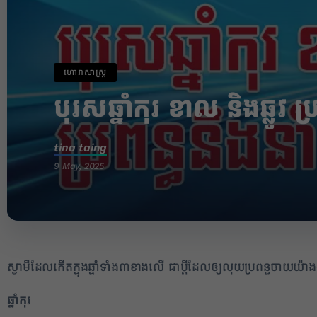
ហោរាសាស្រ្ត
បុរសឆ្នាំកុរ ខាល និងឆ្លូវ 
tina taing
9 May, 2025
ស្វាមីដែលកើតក្នុងឆ្នាំទាំង៣ខាងលើ ជាប្តីដែលឲ្យលុយប្រពន្ធចាយយ៉ា
✕
ឆ្នាំកុរ