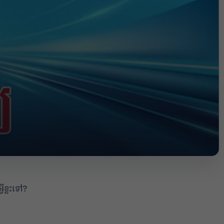
2
ីខ្លះទៅ?