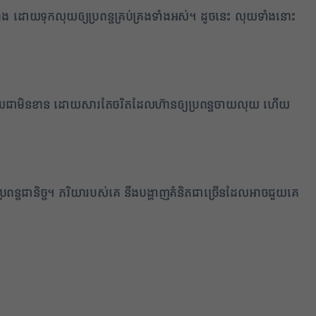
ំង ដោយទុកលុយឲ្យប្រពន្ធគ្រប់គ្រងទាំងអស់។ ដូចនេះ លុយទាំងនោះ
ថ្ងៃណាមួយជាមិនខាន ដោយសារតែចរិតដែលហ៊ានឲ្យប្រពន្ធចាយលុយ ហើយ
្រពន្ធជានិច្ច។ ភរិយារបស់គេ នឹងបង្ហាញគំនិតជាច្រើនដែលអាចជួយគេ