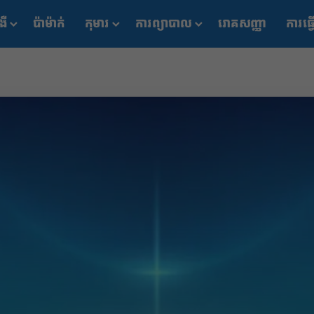
ងឺ
ប៉ាម៉ាក់
កុមារ
ការព្យាបាល
រោគសញ្ញា
ការធ្វ