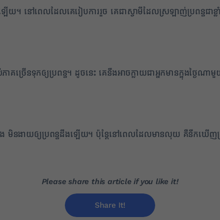
ធំឡើយ។ នៅពេលដែលគេរៀបការរួច គេជាស្វាមីដែលស្រឡាញ់ប្រពន្ធជាខ្លា
ងអស់ភាគច្រើនទុកឲ្យប្រពន្ធ។ ដូចនេះ គេនឹងអាចក្លាយជាអ្នកមានក្នុង
្លួនឯង មិនងាយឲ្យប្រពន្ធដឹងឡើយ។ ប៉ុន្តែនៅពេលដែលមានលុយ គឺនឹកឃើញប
Please share this article if you like it!
Share It!