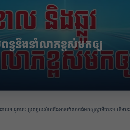
ប្រពន្ធនឹងនាំលាភខ្ពស់មកឲ្យ
ងងាយ។ ដូចនេះ ប្រពន្ធរបស់គេនឹងអាចនាំលាភធំមកឲ្យស្វាមីបាន។ តើមានអ្វ