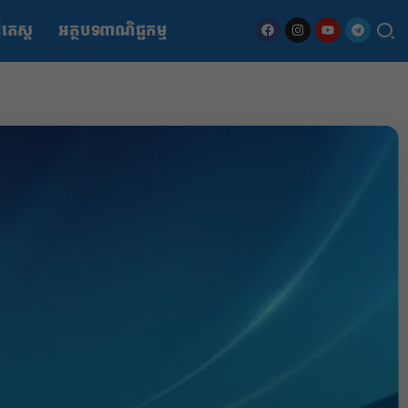
ើតេស្ត
អត្ថបទពាណិជ្ជកម្ម