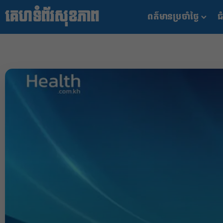
គេហទំព័រសុខភាព
ពត៌មានប្រចាំថ្ងៃ
ជំ