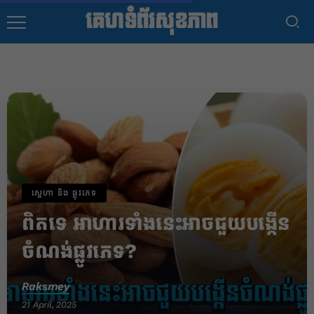
គេហទំព័រសុខភាព
ស្នេហា និង ផ្លូវភេទ
ពិតទេ អាហា​រទាំងនេះអាច​ជួយ​បង្កើន​
ចំណង់​ផ្លូវភេទ?
Raksmey
21 April, 2025