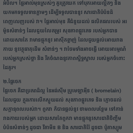
អំបិល​។ ផ្លែ​អាល់​មុន​ស្រស់ៗ គួរ​ត្រូវ​យក ទៅបុក​អោយ​ល្អិតៗ និង
យក​មក​ទទួល​ទាន​ភ្លាមៗ ដើម្បី​ទទួលបាន​នូវ សារជាតិ​បំប៉ន​ដ៏​
ពេញលេញ​របស់ វា​។ ផ្លែ​អាល់​មុន គឺ​ជំនួយ​ដល់ ផលិតផល​របស់ អរ​
ម៉ូ​ន​សំខាន់ៗ ដែល​ជួយ​លៃ​តម្រូវ សុខភាព​ផ្លូវភេទ របស់​អ្នក​បាន
ដោយសារតែ វា​មាន​ផ្ទុក​នូវ អាស៊ីត​ខ្លាញ់ ដែល​ជួយ​ផ្តល់​អោយ​រាង
កាយ នូវ​វត្ថុធាតុដើម សំខាន់ៗ ។ វា​ថែមទាំង​អាចធ្វើ អោយ​អារម្មណ៍​
របស់​អ្នក​ស្រស់ថ្លា និង រឹតចំណង​នូវ​ភាពស្និទ្ធស្នាល របស់​អ្នក​ចំពោះ
ដៃគូរ​។​
២.​ផ្លែ​ចេក​
​ផ្លែ​ចេក គឺជា​ប្រភព​ដ៏​ល្អ នៃ​អង់ស៊ីម ប្រូ​មេឡា​អ៊ីន ( bromelain)
ដែល​ជួយ ក្នុង​ការលើក​ស្ទួយ​ដល់ សុខភាព​ផ្លូវភេទ និង ភ្ញោ​ចដល់
សក្តានុពល​របស់​វា​។ ពួកវា ក៏បាន​ផ្តល់​នូវ ថាមពល​បន្ថែម ទៅកាន់
រាងកាយ​របស់​អ្នក ដោយសារ​តែ​ពួក​វា មាន​ផ្ទុក​នូវ​សារជាតិ​ចិញ្ចឹម​
បំប៉ន​សំខាន់ៗ ដូចជា វីតាមីន B និង សារជាតិ​រ៉ែ ដូចជា ប៉ូ​តា​ស្យូម​