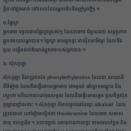
ក្លិន​នៅក្នុង​មាត់ នៅពេល​ដែល​អ្នក​ទើបនឹង​ញាំ​រួច​ថ្មីៗ ។​
៥.​ផ្លែ​ល្វា​
​អ្នក​អាច ទទួលទាន​ផ្លែ​ល្វា​ស្រស់ៗ ដែល​វា​អាច ជំនួយ​ដល់ សម្ថ​ត្តភាព​
ផ្លូវភេទ​របស់​អ្នក​បាន​។ ផ្លែ​ល្វា មាន​ផ្ទុក​នូវ អាស៊ីត​អា​មី​ណូ ដែល​នឹង​
ជួយ បង្កើន​ដល់​ចំណង់​ផ្លូវភេទ​របស់​អ្នក​បាន ។
៦. ស៊ុក​កូឡា​
​ស៊ុក​កូឡា គឺជា​ប្រភព​នៃ
phenylethylamine ដែលជា សារជាតិ​
គីមី​ម្យ៉ាង ដែល​នឹង​ធ្វើអោយ​អ្នកមាន អារម្មណ៍ អណ្តែត​អណ្តូង នឹង
ស្នេហា ហើយ​វា​ជា​ហេតុផល​មួយ ដែល​នឹង​ធ្វើអោយ​អ្នក ចូល​ចិត្តស៊ុក​
កូឡា​ជាខ្លាំង​នោះ ។ ស៊ុក​កូឡា ក៏​មាន​ផ្ទុក​ផងដែរ​នូវ alkaloid ដែល​
ត្រូវបាន​គេ ហៅ​ម្យ៉ាងទៀត​ថា theobromine ដែលមាន សមាស
ធាតុ កាហ្វេ​អ៊ី​ន ។ វា​បាន​ផ្តល់ អោយ​រាងកាយ​នូវ ថាមពល​បន្ថែម និង