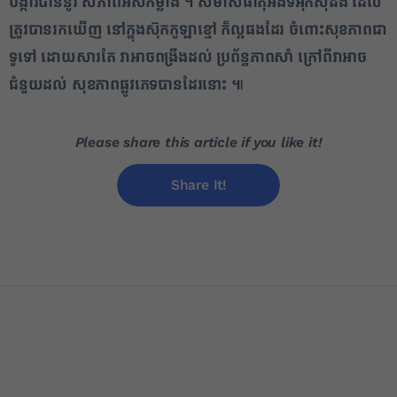
បង្ការ​បាន​នូវ សភាព​អស់កម្លាំង ។ សមាសធាតុ​អង់​ទី​អុក​ស៊ីដង់ ដែល​
ត្រូវបាន​រកឃើញ នៅ​ក្នុងស៊ុក​កូឡា​ខ្មៅ ក៏​ល្អ​ផងដែរ ចំពោះ​សុខភាព​ជា​
ទូទៅ ដោយសារតែ វា​អាច​ពង្រឹង​ដល់ ប្រព័ន្ធ​ភាព​សាំ ក្រៅពី​វា​អាច​
ជំនួយ​ដល់ សុខភាព​ផ្លូវភេទ​បាន​ដែរ​នោះ ៕
Please share this article if you like it!
Share It!