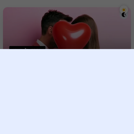
ស្នេហា និង ផ្លូវភេទ
​មកដឹង​ស្ត្រីៗ តិចនិក ៥​យ៉ាង​​អាច​
ធ្វើឱ្យ​ស្វាមី​អ្នក​ស្មោះត្រង់​នឹង​អ្នក
Raksmey
21 April, 2025
ចំណង​អាពាហ៍ពិពាហ៍ គឺជា​ទំនាក់ទំនង​ដ៏​សាំ​ញុំាំ​មួយ ដែល​ក្នុង​ពេល​