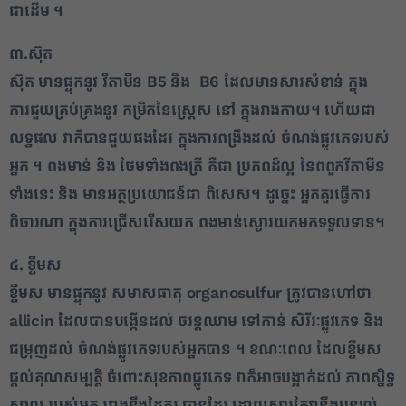
ជាដើម ។​
1
៣.​ស៊ុត​
​ស៊ុត មាន​ផ្ទុក​នូវ វីតាមីន B5 និង B6 ដែល​មាន​សារសំខាន់ ក្នុង​
✕
ការជួយ​គ្រប់គ្រង​នូវ កម្រិត​នៃ​ស្ត្រេ​ស នៅ ក្នុង​រាងកាយ​។ ហើយ​ជា​
លទ្ធផល វា​ក៏​បាន​ជួយ​ផងដែរ ក្នុង​ការពង្រឹង​ដល់ ចំណង់​ផ្លូវភេទ​របស់​
អ្នក ។ ពង​មាន់ និង ថែម​ទាំង​ពងត្រី គឺជា ប្រភព​ដ៏​ល្អ នៃ​ពពួក​វីតាមីន​
ទាំងនេះ និង មាន​អត្ថប្រយោជន៍​ជា ពិសេស​។ ដូច្នេះ អ្នក​គួរ​ធ្វើការ​
ពិចារណា ក្នុង​ការជ្រើសរើស​យក ពង​មាន់ស្ងោរ​យកមក​ទទួលទាន​។​
៤. ខ្ទឺ​មស​
​ខ្ទឹម​ស មាន​ផ្ទុក​នូវ សមាសធាតុ organosulfur ត្រូវ​បាន​ហៅ​ថា
allicin ដែល​បាន​បង្កើន​ដល់ ចរន្ត​ឈាម ទៅកាន់ សិរីរៈ​ផ្លូវភេទ និង
ជម្រុញ​ដល់ ចំណង់​ផ្លូវភេទ​របស់​អ្នក​បាន ។ ខណៈពេល ដែល​ខ្ទឹមស
ផ្តល់​គុណសម្បត្តិ ចំពោះ​សុខភាព​ផ្លូវភេទ វា​ក៏​អាច​បង្អាក់​ដល់ ភាពស្និទ្ធ
ស្នាល របស់​អ្នក រវាង​នឹង​ដៃគូរ បានដែរ ដោយសារ​តែ​វា​នឹង​បន្សល់​