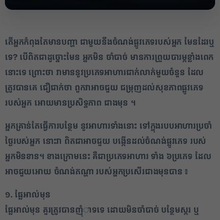
តើ​អ្នក​កំពុងតែ​មាន​បញ្ហា ជាមួយនឹង​ចំណង់​ផ្លូវភេទ​របស់​អ្នក មែន​ដែរឬ
ទេ​
? បើ​ពិតជា​ដូច្នោះ​មែន អ្នក​មិន ចាំបាច់ មាន​ការព្រួយបារម្ភ​ខ្លាំងពេក​
នោះទេ ព្រោះថា វា​មាន​នូវ​ប្រភេទ​អាហារ​ជាក់លាក់​មួយចំនួន ដែល
ត្រូវបាន​គេ ជឿជាក់ថា ពួក​វា​អាច​ជួយ ជម្រុញ​ដល់​សុខភាព​ផ្លូវភេទ
របស់​អ្នក អោយមាន​ប្រសិទ្ធភាព ជាង​មុន ។
អ្នក​គ្រាន់តែ​ធ្វើការ​បន្ថែម នូវ​អាហារ​ទាំងនោះ ទៅ​ក្នុង​របប​អាហារ​ប្រចាំ
ថ្ងៃ​របស់​អ្នក នោះ​វា ពិតជា​អាច​ជួយ បង្កើន​ដល់​ចំណង់​ផ្លូវភេទ របស់​
អ្នក​មិន​ខាន​។ ខាងក្រោម​នេះ គឺជា​ប្រភេទ​អាហារ ទាំង ៦​ប្រភេទ ដែល​
អាច​ជួយ​អោយ ចំណង់​តណ្ហា របស់​អ្នក​ប្រសើរ​ជាង​មុន​បាន ៖
១. ផ្លែ​អាល់​មុន​
​ផ្លែ​អាល់​មុន គួរ​ត្រូវ​បាន​ញុំ​ា​ទទេ ដោយ​មិន​ចាំបាច់ បន្ថែម​ស្ករ ឬ