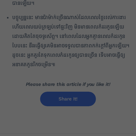
បានឡើយ។
បច្ចុប្បន្ននេះ មានប៉ាម៉ាក់ច្រើនណាស់ដែលពេលថ្ងៃរវល់ការងារ
ហើយពេលយប់ត្រឡប់ទៅផ្ទះវិញ មិនមានពេលកំដរកូនឡើយ
ដោយគិតតែចុចទូរស័ព្ទ។ នៅពេលដែលអ្នកគ្មានពេលកំដរកូន
បែបនេះ នឹងធ្វើឲ្យគេមិនអាចទទួលបានភាពកក់ក្តៅពីអ្នកឡើយ។
ដូចនេះ អ្នកគួរតែទុកពេលកំដរកូនឲ្យបានច្រើន ទើបអាចធ្វើឲ្យ
អនាគតកូនរីកចម្រើន៕
Please share this article if you like it!
Share It!