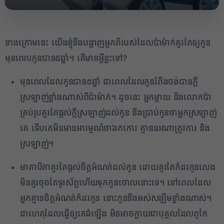
ខាងក្រោមនេះ យើងខ្ញុំនឹងបង្ហាញអ្នកពីរបស់ដែលប៉ាម៉ាក់គួរតែឲ្យកូន
មុនពេលកូនបាន៥ឆ្នាំ។ តើមានអ្វីខ្លះទៅ?
មុនពេលដែលកូនបាន៥ឆ្នាំ ជាពេលដែលកូនរំពឹងចង់បានក្តី
ស្រឡាញ់ខ្លាំងណាស់ពីប៉ាម៉ាក់។ ដូចនេះ អ្នកម្តាយ និងលោកប៉ា
គ្រប់រូបគួរតែផ្តល់ក្តីស្រឡាញ់ដល់កូន និងប្រាប់កូនថាអ្នកស្រឡាញ់
គេ ទើបគេមិនមានអារម្មណ៍ថាឯកកោរ គ្មាននរណាត្រូវការ និង
ស្រឡាញ់។
មាតាបិតាគួរតែផ្តល់ចិត្តអំណត់ដល់កូន ដោយគួរតែកំដរកូនលេង
2
មិនគួរចុចតែទូរស័ព្ទហើយទុកកូនចោលនោះទេ។ នៅពេលដែល
✕
អ្នកគ្មានចិត្តអំណត់កំដរកូន នោះកូននឹងអស់សង្ឃឹមខ្លាំងណាស់។
ជាហេតុដែលធ្វើឲ្យគេធំឡើង មិនអាចក្លាយជាបុគ្គលដែលពូកែ