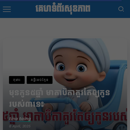
គេហទំព័រសុខភាព
កុមារ
គន្លឹះអប់រំកូន
មុនកូន៥ឆ្នាំ មាតាបិតាគួរតែឲ្យកូន
របស់៣នេះ
tina taing
8 April, 2025