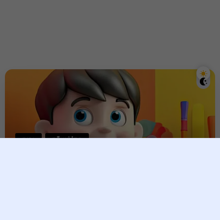
កុមារ
គន្លឹះអប់រំកូន
កូនអាយុពី៨ដល់១០ឆ្នាំ
គួរតែរៀបអានមិត្តភក្តិបែបណា?
tina taing
25 February, 2025