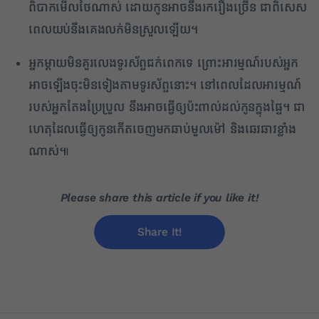
ពិបាកមើលថែណាស់ ដោយកូនអាចនឹងរករឿងច្រើន ជាពិសេស
ពេលយប់នឹងគេងលក់មិនស្រួលឡើយ។
អ្នកម្តាយមិនគួរលេងទូរស័ព្ទជក់ពេកទេ ព្រោះអារម្មណ៍របស់អ្នក
អាចឡើងចុះមិនទៀងតាមទូរស័ព្ទនោះ។ នៅពេលដែលអារម្មណ៍
របស់អ្នកតែងប្រែប្រួល នឹងអាចធ្វើឲ្យប៉ះពាល់ដល់កូនក្នុងផ្ទៃ។ ជា
ហេតុដែលធ្វើឲ្យកូនកើតចេញមកឆាប់មួលម៉ៅ និងឆេវឆាវខ្លាំង
ណាស់៕
Please share this article if you like it!
Share It!