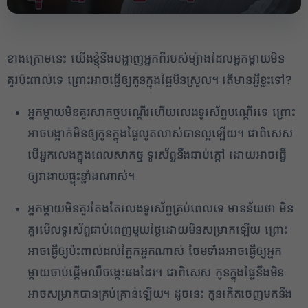
ខាងក្រោមនេះ យើងខ្ញុំនឹងបង្ហាញអ្នកពីរបស់ម្យ៉ាងដែលអ្នកម្តាយមិន
គួរប៉ះពាល់ទេ ព្រោះអាចធ្វើឲ្យកូនក្នុងផ្ទៃមិនស្រួល។ តើមានអ្វីខ្លះទៅ?
អ្នកម្តាយមិនគួរសាកថ្មបណ្តើរហើយលេងទូរស័ព្ទបណ្តើរទេ ព្រោះ
អាចបង្អាក់មិនឲ្យកូនក្នុងផ្ទៃលូតលាស់បានល្អឡើយ។ ជាពិសេស
បើអ្នកលេងក្នុងពេលសាកថ្ម ទូរស័ព្ទនឹងឆាប់ក្តៅ ដោយអាចធ្វើ
ឲ្យវាងាយផ្ទុះខ្លាំងណាស់។
អ្នកម្តាយមិនគួរតែងតែលេងទូរស័ព្ទគ្រប់ពេលទេ មានន័យថា មិន
គួរមើលទូរស័ព្ទជាប់ពេញមួយថ្ងៃដោយមិនសម្រាកឡើយ ព្រោះ
2
អាចធ្វើឲ្យប៉ះពាល់ដល់ភ្នែកអ្នកណាស់ ថែមទាំងអាចធ្វើឲ្យអ្នក
✕
ម្តាយចាប់ផ្តើមឈឺចង្កេះផងដែរ។ ជាពិសេស កូនក្នុងផ្ទៃនឹងមិន
អាចសម្រាកបានគ្រប់គ្រាន់ឡើយ។ ដូចនេះ កូនកើតចេញមកនឹង