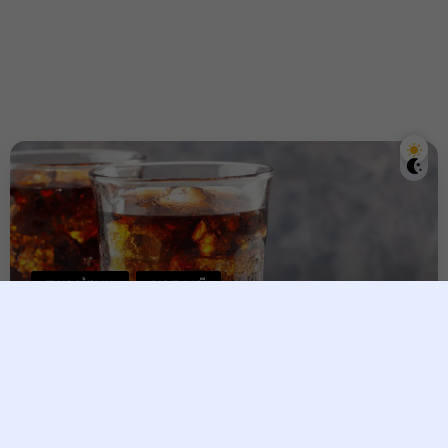
ការមានផ្ទៃពោះ
សុខភាពស្រ្តី
ស្ត្រីមានផ្ទៃពោះមិនអាចញ៉ាំទឹកអ្វី?
tina taing
31 March, 2025