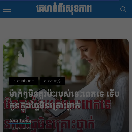
គេហទំព័រសុខភាព
ការមានផ្ទៃពោះ
សុខភាពស្រ្តី
ម៉ាក់ៗមិនគួរប៉ះរបស់នេះពេកទេ ទើប
កូនក្នុងផ្ទៃមិនគ្រោះថ្នាក់
tina taing
3 April, 2025