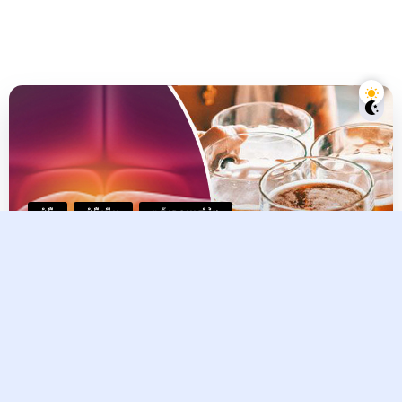
ជំងឺ
ជំងឺថ្លើម
ពត៌មានប្រចាំថ្ងៃ
រោគ​សញ្ញា​នៃ​ជំងឺ​ខ្លាញ់​រុំ​ថ្លើម​ មិនមែន​
គ្រឿង​ស្រវឹង
Raksmey
21 November, 2024