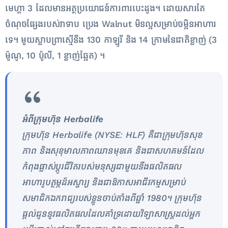
មេហ្គា 3 ដែលមានអត្ថប្រយោជន៍ការពារបេះដូង។ ដោយសារតែ
ចំណុចផ្សែងរបស់វាទាប ប្រេង Walnut មិនល្អសម្រាប់ចម្អិនអាហារ
ទេ។ មួយស្លាបព្រាស្មើនឹង 130 កាឡូរី និង 14 ក្រាមនៃជាតិខ្លាញ់ (3
ម៉ូណូ, 10 ប៉ូលី, 1 ខ្លាញ់ឆ្អែត) ។
អំពីក្រុមហ៊ុន Herbalife
ក្រុមហ៊ុន Herbalife (NYSE: HLF) គឺជាក្រុមហ៊ុនសុខ
ភាព និងសុខុមាលភាពឈានមុខគេ និងជាសហគមន៍ដែល
កំពុងផ្លាស់ប្តូរជីវិតរបស់មនុស្សជាមួយនឹងផលិតផល
អាហារូបត្ថម្ភដ៏អស្ចារ្យ និងជាឱកាសអាជីវកម្មសម្រាប់
សមាជិកឯករាជ្យរបស់ខ្លួនចាប់តាំងពីឆ្នាំ 1980។ ក្រុមហ៊ុន​​​​
ផ្តល់​ជូននូវផលិតផលដែលគាំទ្រដោយវិទ្យាសាស្រ្តដល់អ្នក