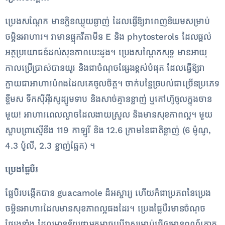
ប្រេងសណ្តែក មានក្លិនឈ្ងុយឆ្ងាញ់ ដែលធ្វើឱ្យវាពេញនិយមសម្រាប់
ចម្អិនអាហារ។ វាមានផ្ទុកវីតាមីន E និង phytosterols ដែលផ្តល់
អត្ថប្រយោជន៍ដល់សុខភាពបេះដូង។ ប្រេងសណ្តែកសុទ្ធ មានអាយុ
កាលប្រើប្រាស់បានយូរ និងជាចំណុចផ្សែងខ្ពស់បំផុត ដែលធ្វើឱ្យវា
ក្លាយជាអាហារបំពងដែលគេចូលចិត្ត។ ចាក់​បន្លែ​ច្របល់​ជាច្រើន​ប្រភេទ
ខ្ទឹម​ស ទឹកស៊ីអ៊ីវ​សូដ្យូម​ទាប និង​សាច់​គ្មាន​ខ្លាញ់ ឬ​តៅហ៊ូ​ចូល​ក្នុង​ចាន​
មួយ! អាហារពេលល្ងាចដែលងាយស្រួល និងមានសុខភាពល្អ។​​​​​​​ មួយ
ស្លាបព្រាស្មើនឹង 119 កាឡូរី និង 12.6 ក្រាមនៃជាតិខ្លាញ់ (6 ម៉ូណូ,
4.3 ប៉ូលី, 2.3 ខ្លាញ់ឆ្អែត) ។
ប្រេងផ្លែបឺរ
ផ្លែបឺរបង្កើតបាន guacamole ដ៏អស្ចារ្យ ហើយក៏ជាប្រភពនៃប្រេង
ចម្អិនអាហារដែលមានសុខភាពល្អផងដែរ។ ប្រេង​ផ្លែបឺរ​មាន​ចំណុច​
ផ្សែង​ខ្លាំង ដែល​មាន​ន័យ​ថា​អ្នក​អាច​ប្រើ​វា​សម្រាប់​ធ្វើ​ឲ្យ​មាន​ពណ៌​ត្នោត