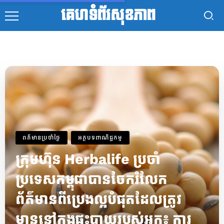
គេហទំព័រសុខភាព
ពត៌មានប្រចាំថ្ងៃ
អត្ថបទពាណិជ្ជកម្ម
ក្រុមហ៊ុន Herbalife ប្រចាំ
ប្រទេសកម្ពុជាបានចែករំលែក
ព័ត៌មានពីប្រេងល្អបំផុតដែលត្រូវ
មាននៅក្នុងផ្ទះបាយរបស់អ្នក៖ ការ