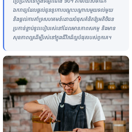
ប្រើប្រាស់នៅក្នុងទីផ្សារជាង 90។ តាមរយៈសមាជិក
ឯករាជ្យដែលផ្តល់ជូននូវការ​បណ្តុះ​បណ្តាលមួយទល់មួយ
និងផ្តល់ការគាំទ្រសហគមន៍ដោយបំផុសគំនិតឱ្យអតិថិជន
ប្រកាន់ខ្ជាប់នូវរបៀបរស់នៅដែលមានភាពសកម្ម និងមាន
សុខភាពល្អដើម្បីរស់នៅក្នុងជីវិតដ៏ល្អបំផុតរបស់ពួកគេ។