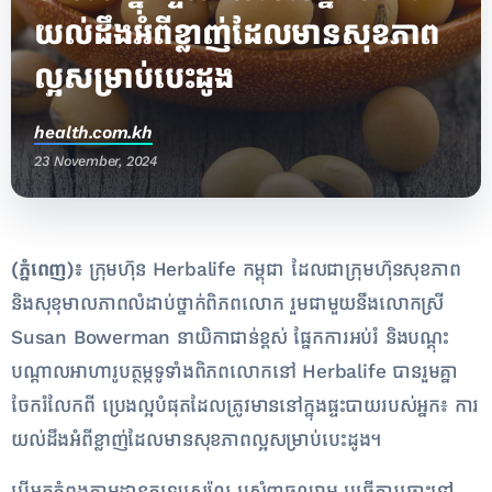
យល់ដឹងអំពីខ្លាញ់ដែលមានសុខភាព
ល្អសម្រាប់បេះដូង
health.com.kh
23 November, 2024
(
ភ្នំពេញ)៖
ក្រុមហ៊ុន Herbalife កម្ពុជា ដែលជាក្រុមហ៊ុនសុខភាព
និងសុខុមាលភាពលំដាប់ថ្នាក់ពិភពលោក រួមជាមួយនឹងលោកស្រី
Susan Bowerman នាយិកាជាន់ខ្ពស់ ផ្នែកការអប់រំ និងបណ្តុះ
បណ្តាលអាហារូបត្ថម្ភទូទាំងពិភពលោកនៅ Herbalife បានរួមគ្នា
ចែករំលែកពី​ ប្រេងល្អបំផុតដែលត្រូវមាននៅក្នុងផ្ទះបាយរបស់អ្នក៖ ការ
យល់ដឹងអំពីខ្លាញ់ដែលមានសុខភាពល្អសម្រាប់បេះដូង។
បើអ្នកកំពុងតាមដានកូឡេស្តេរ៉ុល ឬសំពាធឈាម ឬធ្វើការឆ្ពោះទៅ