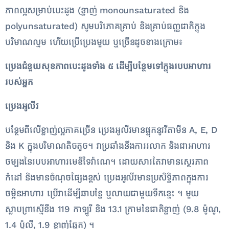
ភាពល្អសម្រាប់បេះដូង (ខ្លាញ់ monounsaturated និង
polyunsaturated) សូមបរិភោគគ្រាប់ និងគ្រាប់ធញ្ញជាតិក្នុង
បរិមាណល្មម ហើយប្រើប្រេងមួយ ឬច្រើនដូចខាងក្រោម៖
ប្រេង​ជំនួយ​សុខភាព​បេះដូង​ទាំង ៥ ដើម្បី​បន្ថែម​ទៅ​ក្នុង​របប​អាហារ​
របស់​អ្នក
ប្រេងអូលីវ
បន្ថែមពីលើខ្លាញ់ល្អភាគច្រើន ប្រេងអូលីវមានផ្ទុកនូវវីតាមីន A, E, D
និង K ក្នុងបរិមាណតិចតួច។ វាប្រឆាំងនឹងការរលាក និងជាអាហារ
ចម្បងនៃរបបអាហារមេឌីទែរ៉ាណេ។ ដោយសារតែវាមានស្ថេរភាព
កំដៅ និងមានចំណុចផ្សែងខ្ពស់ ប្រេងអូលីវមានប្រសិទ្ធិភាពក្នុងការ
ចម្អិនអាហារ ប្រើវាដើម្បីឆាបន្លែ ឬលាយជាមួយទឹកខ្មេះ ។ មួយ
ស្លាបព្រាស្មើនឹង 119 កាឡូរី និង 13.1 ក្រាមនៃជាតិខ្លាញ់ (9.8 ម៉ូណូ,
1.4 ប៉ូលី, 1.9 ខ្លាញ់ឆ្អែត) ។