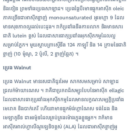
និង​ចៀន ព្រម​ទាំង​ប្រេង​សាឡាដ។ ប្រេងផ្លែបឺរមានផ្ទុកអាស៊ីត oleic
ភាគច្រើនជាអាស៊ីតខ្លាញ់ monounsaturated អូមេហ្គា 9 ដែល
មានសុខភាពល្អដល់បេះដូង។ វាក៏ប្រឆាំងនឹងការរលាក និងមានសារ
ជាតិ lutein ខ្ពស់ ដែលជាសារធាតុប្រឆាំងអុកស៊ីតកម្មដែលល្អ
សម្រាប់ភ្នែក។ មួយស្លាបព្រាស្មើនឹង 124 កាឡូរី និង 14 ក្រាមនៃជាតិ
ខ្លាញ់ (10 ម៉ូណូ, 2 ប៉ូលី, 2 ខ្លាញ់ឆ្អែត) ។
ប្រេង
Walnut
ប្រេង Walnut មានរសជាតិជូរអែម សាកសមសម្រាប់ សាឡាដ
ជ្រលក់ម៉ាយាណេស ។ វាគឺជាប្រភពដ៏សម្បូរបែបនៃអាស៊ីត ellagic
ដែលជាសារធាតុប្រឆាំងអុកស៊ីតកម្មដែលមានលក្ខណៈសម្បត្តិប្រឆាំង
មេរោគ និងបាក់តេរី ហើយវាមានផ្ទុកម៉ង់ហ្គាណែស ទង់ដែង និង
មេឡាតូនីន ជាអរម៉ូនដែលគ្រប់គ្រងម៉ោងក្នុងខ្លួនអ្នក។ វាក៏មាន
អាស៊ីតអាល់ហ្វាលីណូឡេនិចខ្ពស់ (ALA) ដែលជាអាស៊ីតខ្លាញ់អូ