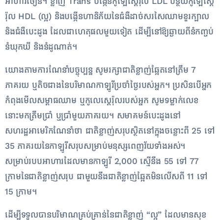
អាហារចៀន។ ខ្លាញ់ Trans បង្កើនកូឡេស្តេរ៉ុល LDL បន្ថយកូឡេស្តេ
រ៉ុល HDL (ល្អ) និងបង្កើនហានិភ័យនៃជំងឺដាច់សរសៃឈាមខួរក្បាល
និងជំងឺបេះដូង ដែលជាហេតុផលមួយទៀត ដើម្បីនៅឱ្យឆ្ងាយពីនំកញ្ចប់
នំឃុកឃី និងនំដូណាត់។
យោងតាមការណែនាំបច្ចុប្បន្ន សូមរក្សាជាតិខ្លាញ់ឆ្អែតនៅត្រឹម 7
ភាគរយ ឬតិចជាងនៃបរិមាណកាឡូរីប្រចាំថ្ងៃរបស់អ្នក។ ប្រសិនបើអ្នក
កំពុងមើលសម្ពាធឈាម ឬកូលេស្តេរ៉ុលរបស់អ្នក សូមទម្លាក់លេខ
នោះមកត្រឹមប្រាំ ឬប្រាំមួយភាគរយ។ សមាគមន៍បេះដូងនៅ
សហរដ្ឋអាមេរិកណែ​នាំ​ថា ជាតិខ្លាញ់សរុបស្ថិតនៅក្នុងចន្លោះពី 25 ទៅ
35 ភាគរយនៃកាឡូរីសរុបសម្រាប់មនុស្សពេញវ័យទាំងអស់។
សម្រាប់របបអាហារដែលមានកាឡូរី 2,000 ស្មើនឹង 55 ទៅ 77
ក្រាមនៃជាតិខ្លាញ់សរុប ជាមួយនឹងជាតិខ្លាញ់ឆ្អែតមិនលើសពី 11 ទៅ
15 ក្រាម។
ដើម្បីទទួលបានបរិមាណគ្រប់គ្រាន់នៃជាតិខ្លាញ់ “ល្អ” ដែលមានសុខ