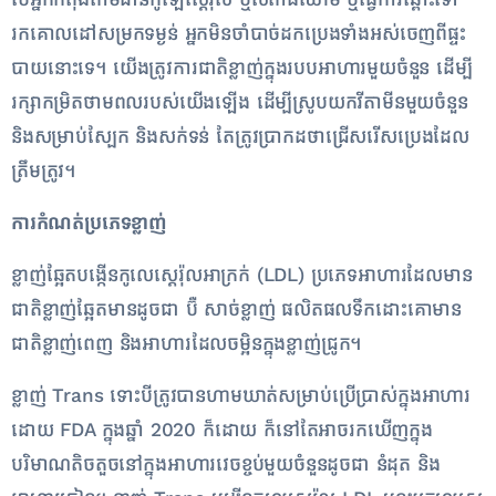
រកគោលដៅសម្រកទម្ងន់ អ្នកមិនចាំបាច់ដកប្រេងទាំងអស់ចេញពីផ្ទះ
បាយនោះទេ។ យើង​ត្រូវ​ការ​ជាតិ​ខ្លាញ់​ក្នុង​របប​អាហារ​មួយ​ចំនួន ដើម្បី​
រក្សា​កម្រិត​ថាមពល​របស់​យើង​ឡើង ​ដើម្បី​ស្រូប​យក​វីតាមីន​មួយ​ចំនួន
និង​សម្រាប់​ស្បែក​ និង​សក់ទន់ តែត្រូវប្រាកដថាជ្រើសរើសប្រេងដែល
ត្រឹមត្រូវ។
ការកំណត់ប្រភេទខ្លាញ់
ខ្លាញ់ឆ្អែតបង្កើនកូលេស្តេរ៉ុលអាក្រក់ (LDL) ប្រភេទអាហារដែលមាន
ជាតិខ្លាញ់ឆ្អែតមានដូចជា ប៊ឺ សាច់ខ្លាញ់ ផលិតផលទឹកដោះគោមាន
ជាតិខ្លាញ់ពេញ និងអាហារដែលចម្អិនក្នុងខ្លាញ់ជ្រូក។
ខ្លាញ់ Trans ទោះបីត្រូវបានហាមឃាត់សម្រាប់ប្រើប្រាស់ក្នុងអាហារ
ដោយ FDA ក្នុងឆ្នាំ 2020 ក៏ដោយ ក៏នៅតែអាចរកឃើញក្នុង
បរិមាណតិចតួចនៅក្នុងអាហារវេចខ្ចប់មួយចំនួនដូចជា នំដុត និង