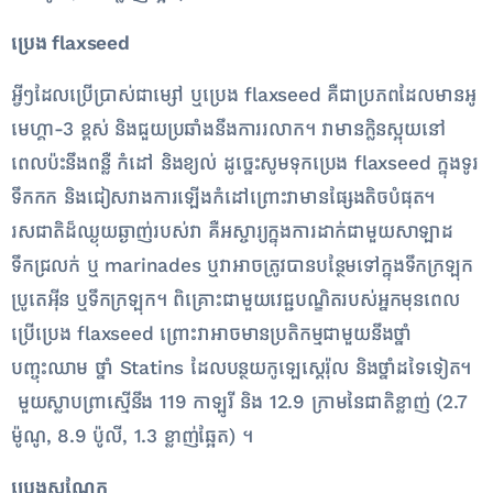
ប្រេង
flaxseed
អ្វីៗដែលប្រើប្រាស់ជាម្សៅ ឬប្រេង flaxseed គឺជាប្រភពដែលមានអូ
មេហ្គា-3 ខ្ពស់ និងជួយប្រឆាំងនឹងការរលាក។​ វាមានក្លិនស្អុយនៅ
ពេលប៉ះនឹងពន្លឺ កំដៅ និងខ្យល់ ដូច្នេះសូមទុកប្រេង flaxseed ក្នុងទូរ
ទឹកកក និងជៀសវាងការឡើងកំដៅព្រោះវាមានផ្សែងតិចបំផុត។
រសជាតិដ៏ឈ្ងុយឆ្ងាញ់របស់វា គឺអស្ចារ្យក្នុងការដាក់ជាមួយសាឡាដ
ទឹកជ្រលក់ ឬ marinades ឬវាអាចត្រូវបានបន្ថែមទៅក្នុងទឹកក្រឡុក
ប្រូតេអ៊ីន ឬទឹកក្រឡុក។ ពិគ្រោះជាមួយវេជ្ជបណ្ឌិតរបស់អ្នកមុនពេល
ប្រើប្រេង flaxseed ព្រោះវាអាចមានប្រតិកម្មជាមួយនឹងថ្នាំ
បញ្ចុះឈាម ថ្នាំ Statins ដែលបន្ថយកូឡេស្តេរ៉ុល និងថ្នាំដទៃទៀត។
មួយស្លាបព្រាស្មើនឹង 119 កាឡូរី និង 12.9 ក្រាមនៃជាតិខ្លាញ់ (2.7
ម៉ូណូ, 8.9 ប៉ូលី, 1.3 ខ្លាញ់ឆ្អែត) ។​
ប្រេងសណ្តែក