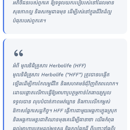
អតិថិជនរបស់ពួកគេ ឱ្យទទួលយករបៀបរស់នៅដែលមាន
សុខភាពល្អ និងសកម្មជាងមុន ដើម្បីរស់នៅក្នុងជីវិតដ៏ល្អ
បំផុតរបស់ពួកគេ។
អំពី មូលនិធិគ្រួសារ Herbalife (HFF)
មូលនិធិគ្រួសារ Herbalife (“HFF”) ត្រូវបានបង្កើត
ឡើងដើម្បីការកែលម្អជីវិត និងសហគមន៍ជុំវិញពិភពលោក។
ដោយផ្តោតលើការធ្វើឱ្យអាហារូបត្ថម្ភកាន់តែងាយស្រួល
ទទួលបាន លុបបំបាត់ភាពអត់ឃ្លាន និងការលើកកម្ពស់
ឱកាសផ្នែកសេដ្ឋកិច្ច។ HFF ធ្វើការជាមួយអង្គការក្នុងស្រុក
និងអង្គការអន្តរជាតិឈានមុខគេដើម្បីធានាថា យើងកំពុង
ផ្តល់អាហារូបត្ថម្ភដល់មនុស្ស និងភពផែនដី ពីព្រោះទាំងពីរ