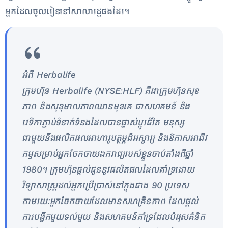
អ្នកដែលចូលរៀននៅសាលារដ្ឋផងដែរ។
អំពី Herbalife
ក្រុមហ៊ុន Herbalife (NYSE:HLF) គឺជាក្រុមហ៊ុនសុខ
ភាព និងសុខុមាលភាពឈានមុខគេ ជាសហគមន៍ និង
វេទិកាភ្ជាប់ទំនាក់ទំនងដែលបានផ្លាស់ប្តូរជីវិត មនុស្ស
ជាមួយនឹងផលិតផលអាហារូបត្ថម្ភដ៏អស្ចារ្យ និងឱកាសអាជីវ
កម្មសម្រាប់អ្នកចែកចាយឯករាជ្យរបស់ខ្លួនចាប់តាំងពីឆ្នាំ
1980។ ក្រុមហ៊ុនផ្តល់ជូននូវផលិតផលដែលគាំទ្រដោយ
វិទ្យាសាស្រ្តដល់អ្នកប្រើប្រាស់នៅក្នុងជាង 90 ប្រទេស
តាមរយៈអ្នកចែកចាយដែលមានសហគ្រិនភាព ដែលផ្តល់
ការបង្វឹកមួយទល់មួយ និងសហគមន៍គាំទ្រដែលបំផុសគំនិត