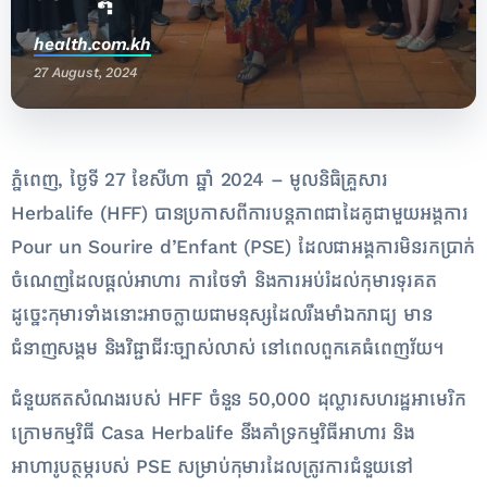
health.com.kh
27 August, 2024
ភ្នំពេញ, ថ្ងៃទី 27 ខែសីហា ឆ្នាំ 2024 – មូលនិធិគ្រួសារ
Herbalife (HFF) បានប្រកាសពីការបន្តភាពជាដៃគូជាមួយអង្គការ
Pour un Sourire d’Enfant (PSE) ដែលជាអង្គការមិនរកប្រាក់
ចំណេញដែលផ្តល់អាហារ ការថែទាំ និងការអប់រំដល់កុមារទុរគត
ដូច្នេះកុមារទាំងនោះអាចក្លាយជាមនុស្សដែលរឹងមាំឯករាជ្យ មាន
ជំនាញសង្គម និងវិជ្ជាជីវៈច្បាស់លាស់ នៅពេលពួកគេធំពេញវ័យ។
ជំនួយឥតសំណងរបស់ HFF ចំនួន 50,000 ដុល្លារសហរដ្ឋអាមេរិក
ក្រោមកម្មវិធី Casa Herbalife នឹងគាំទ្រកម្មវិធីអាហារ និង
អាហារូបត្ថម្ភរបស់ PSE សម្រាប់កុមារដែលត្រូវការជំនួយនៅ