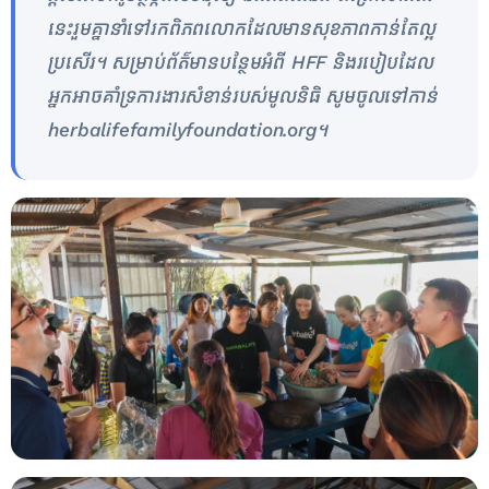
នេះរួមគ្នានាំទៅរកពិភពលោកដែលមានសុខភាពកាន់តែល្អ
ប្រសើរ។ សម្រាប់ព័ត៌មានបន្ថែមអំពី HFF និងរបៀបដែល
អ្នកអាចគាំទ្រការងារសំខាន់របស់មូលនិធិ សូមចូលទៅកាន់
herbalifefamilyfoundation.org។