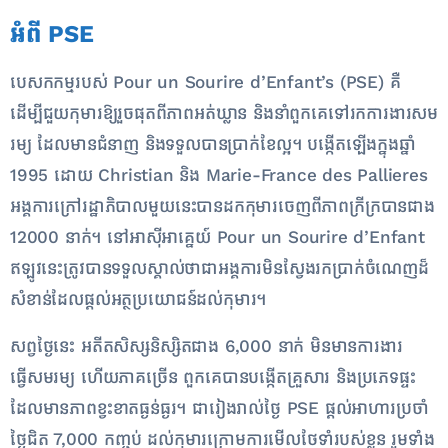
អំពី PSE
បេសកកម្មរបស់ Pour un Sourire d’Enfant’s (PSE) គឺ
ដើម្បីជួយកុមារឱ្យរួចផុតពីភាពអត់ឃ្លាន និងនាំពួកគេទៅរកការងារសម
រម្យ ដែលមានជំនាញ និងទទួលបានប្រាក់ខែល្អ។ បង្កើតឡើងក្នុងឆ្នាំ
1995 ដោយ Christian និង Marie-France des Pallieres
អង្គការក្រៅរដ្ឋាភិបាលមួយនេះបានដកកុមារចេញពីភាពក្រីក្របានជាង
12000 នាក់។ នៅអាស៊ីអាគ្នេយ៍ Pour un Sourire d’Enfant
ឥឡូវនេះត្រូវបានទទួលស្គាល់ថាជាអង្គការមិនស្វែងរកប្រាក់ចំណេញដ៏
សំខាន់ដែលផ្តល់អត្ថប្រយោជន៍ដល់កុមារ។
សព្វថ្ងៃនេះ អតីតសិស្សនិស្សិតជាង 6,000 នាក់ មិនមានការងារ
ធ្វើសមរម្យ ហើយភាគច្រើន ពួកគេបានបង្កើតគ្រួសារ និងប្រភេទផ្ទះ
ដែលមានភាពខ្វះខាតធ្ងន់ធ្ងរ។ ជារៀងរាល់ថ្ងៃ PSE ផ្តល់អាហារប្រចាំ
ថ្ងៃជិត 7,000 កញ្ចប់ ដល់កុមារក្រោមការមើលថែទាំរបស់ខ្លួន រួមទាំង