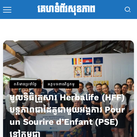
គេហទំព័រសុខភាព
ពត៌មានប្រចាំថ្ងៃ
អត្ថបទពាណិជ្ជកម្ម
មូលនិធិគ្រួសារ Herbalife (HFF)
បន្តភាពជាដៃគូជាមួយអង្គការ Pour
un Sourire d’Enfant (PSE)
នៅកម្ពុជា