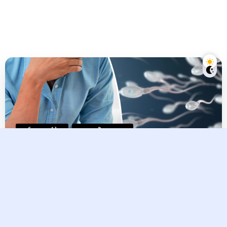
ពត៌មានប្រចាំថ្ងៃ
ស្នេហា និង ផ្លូវភេទ
តិចអត់ដឹងបុរសៗ ! ដេក​មិន​គ្រប់ក៏
ធ្វើឱ្យ​អរ​ម៉ូ​ន​​បុរស​ធ្លាក់​ចុះដែរ​
Raksmey
23 August, 2024