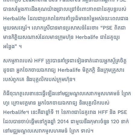
បានសម្តែងការដឹងគុណយ៉ាងជ្រាលជ្រៅចំពោះភាពជាដៃគូបន្តរបស់
Herbalife ដែលជាប្រភពនៃការគាំទ្រដ៏មានតម្លៃអស់រយៈពេលជាង
មួយទសវត្សរ៍។ លោកស្រីបានមានប្រសាសន៍ដែរថា៖ “PSE ពិតជា
មានកិត្តិយសណាស់ដែលមានក្រុមហ៊ុន Herbalife ជាដៃគូយូរ
អង្វែង” ។
សកម្មភាពរបស់ HFF ត្រូវបានគាំទ្រជាទៀងទាត់ដោយអ្នកស្ម័គ្រចិត្ត
ដូចជា អ្នកចែកចាយឯករាជ្យ Herbalife មិត្តភក្តិ និងក្រុមគ្រួសារ
របស់ពួកគេ និងបុគ្គលិករបស់ក្រុមហ៊ុន។
ពិធីចុះហត្ថលេខានេះធ្វើឡើងនៅមជ្ឈមណ្ឌលសេវាកម្មសហគមន៍ ព្រែក
ហូរ ក្រោមវត្តមាន អ្នកចែកចាយឯករាជ្យ និងបុគ្គលិករបស់
Herbalife។ នេះគឺជាឆ្នាំទី 11 នៃភាពជាដៃគូរវាង HFF និង PSE
ដែលបានចាប់ផ្តើមនៅក្នុងឆ្នាំ 2014 ជាមួយនឹងកុមារចំនួន 120 នាក់
នៅមជ្ឈមណ្ឌលសេវាកម្មសហគមន៍ ព្រែក ទាល់។