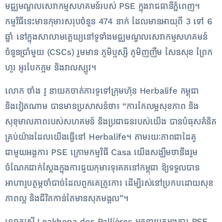
មជ្ឈមណ្ឌលសេវាកម្មសហគមន៍របស់ PSE ក្នុងរាជធានីភ្នំពេញ។
កម្មវិធីនេះមានកុមារសរុបចំនួន 474 នាក់ ដែលមានអាយុពី 3 ទៅ 6
ឆ្នាំ នៅក្នុងសាលាមត្តេយ្យនៅទូទាំងមជ្ឈមណ្ឌលសេវាកម្មសហគមន៍
ចំនួនប្រាំមួយ (CSCs) រួមមាន ភូមិឬស្សី ភូមិញញឹម សែនសុខ ព្រែក
ហូរ អូរបែកក្អម និងវាលស្បូវ។
លោក ថាំង វូ នាយកចាត់ការទូទៅក្រុមហ៊ុន Herbalife កម្ពុជា
និងវៀតណាម បានមានប្រសាសន៍ថា៖ “ការកែលម្អសុខភាព និង
សុខុមាលភាពរបស់សហគមន៍ និងប្រជាជនរបស់យើង បានបំផុសគំនិត
គ្រប់យ៉ាងដែលយើងធ្វើនៅ Herbalife។ តាមរយៈភាពជាដៃគូ
ជាមួយអង្គការ PSE ក្រោមកម្មវិធី Casa យើងសង្ឃឹមថានឹងរួម
ចំណែកជាក់ស្តែងក្នុងការជួយកុមារទុរគតនៅកម្ពុជា ឱ្យទទួលបាន
អាហារូបត្ថម្ភចាំបាច់ដែលពួកគេត្រូវការ ដើម្បីរស់នៅប្រកបដោយសុខ
ភាពល្អ និងជីវិតកាន់តែមានសុភមង្គល”។
លោកស្រី Leakhena des Pallières អគ្គនាយកអង្គការ PSE