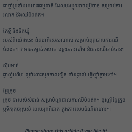
✕
ជាថ្នាំប្រឆាំងមេរោគធម្មជាតិ ដែលបងប្អូនអាចប្រើបាន សម្រាប់ការ
រលាក និងឈឺបំពង់ក។
តែខ្ញី និងទឹកឃ្មុំ
របស់ពីរយ៉ាងនេះ ពិតជាពិសេសណាស់ សម្រាប់ព្យាបាលការឈឺ
បំពង់ក។ វាអាចកម្ចាត់មេរោគ បន្ថយការហើម និងការឈឺចាប់បាន។
ស៊ុបមាន់
ឆ្ងាញ់ហើយ ល្អចំពោះសុខភាពទៀត ចាំអង្កាល់ ធ្វើញ៉ាំភ្លាមទៅ។
ផ្លែក្រូច
ក្រូច ជារបស់សំខាន់ សម្រាប់ព្យាបាលការឈឺបំពង់ក។ ចូរញ៉ាំផ្លែក្រូច
ឬទឹកក្រូចស្រស់ ពេលអ្នកពិបាក ក្នុងការលេបចំណីអាហារ៕
Please share this article if you like it!