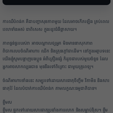
ការឈឺបំពង់ក គឺជាបញ្ហាសុខភាពមួយ ដែលអាចកើតឡើង គ្រប់ពេល
វេលាទាំងអស់ ជាពិសេស ក្នុងរដូវជំងឺផ្តាសាយ។
ភាពធ្ងន់ធ្ងររបស់វា អាចបណ្តាលឲ្យអ្នក មិនមានផាសុកភាព
ពិបាកលេបចំណីអាហារ ឈឺក និងគ្រុនក្តៅជាដើម។ នៅក្នុងអត្ថបទនេះ
យើងខ្ញុំសូមបង្ហាញបងប្អូន អំពីគ្រឿងផ្សំ ក៏ដូចជារបស់មួយចំនួន ដែល
អ្នកអាចសាកល្បងបាន មុននឹងទៅពិគ្រោះ ជាមួយគ្រូពេទ្យ។
ចំណីអាហារទាំងនេះ សម្បូរទៅដោយសារធាតុចិញ្ចឹម វីតាមីន និងសារ
ធាតុរ៉ែ ដែលបំបាត់ការឈឺបំពង់ក តាមលក្ខណៈធម្មជាតិបាន។
ខ្ទឹមស
2
ខ្ទឹមស ផ្ទុកទៅដោយសារធាតុប្រឆាំងការរលាក និងសម្លាប់វីរុស។ ខ្ទឹម