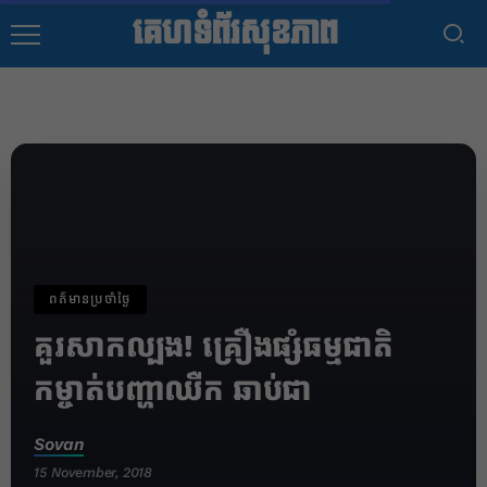
គេហទំព័រសុខភាព
ពត៌មានប្រចាំថ្ងៃ
គួរសាកល្បង! គ្រឿងផ្សំធម្មជាតិ
កម្ចាត់បញ្ហាឈឺក ឆាប់ជា
Sovan
15 November, 2018