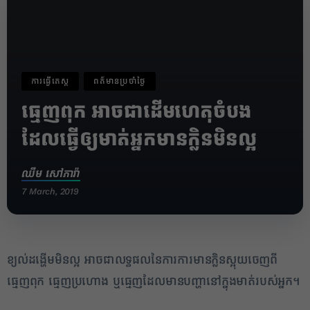
ការធ្វើតេស្ត
ពត៌មានប្រចាំថ្ងៃ
ធ្មេញពុក អាចជាដើមហេតុចំបង
ដែលធ្វើឲ្យមាត់អ្នកមានក្លិនមិនល្អ
ឈឹម សៅភារ៉ា
7 March, 2019
1
ខ្យល់ដង្ហើមមិនល្អ អាចជាលទ្ធផលនៃការការមានក្លិនស្អុយចេញពី
✕
ធ្មេញពុក ធ្មេញប្រហោង ឬធ្មេញដែលមានបញ្ហានៅក្នុងមាត់របស់អ្នក។