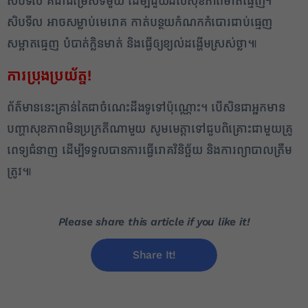
សិបទីល គឺជាជម្រើសទីមួយ ដើម្បីជួយដល់សុខភាពមាត់ធ្មេញ។
សិបទីល អាចសម្លាប់មេរោគ កាត់បន្ថយកំណកកំបោរជាប់ធ្មេញ
សម្អាតធ្មេញ បំបាត់ក្លិនមាត់ និងធ្វើឲ្យខ្យល់ដង្ហើមស្រស់ថ្លា៕
ការប្រុងប្រយ័ត្ន!
​ព័ត៌មាននេះគ្រាន់តែជាចំណេះដឹងទូទៅប៉ុណ្ណោះ។ បើសិនជាអ្នកមាន
បញ្ហាសុខភាពមិនប្រក្រតីណាមួយ សូមមេត្តាទៅជួបពិគ្រោះជាមួយគ្រូ
ពេទ្យជំនាញ ដើម្បីទទួលបានការធ្វើរោគវិនិច្ឆ័យ និងការព្យាបាលត្រឹម
ត្រូវ៕
Please share this article if you like it!
Share It!