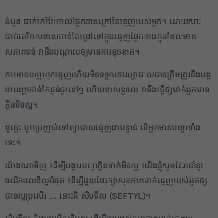
ដំបូង បាក់តេរីប៉ះពាល់ផ្នែកខាងក្រៅនៃធ្មេញរបស់អ្នក។ ដោយសារ
បាក់តេរីរាលដាលកាន់តែជ្រៅទៅក្នុងធ្មេញផ្នែកខាងក្នុងដែលមាន
សភាពទន់ វានឹងបណ្តាលឲ្យមានការខូចខាត។
ការមានបញ្ហាពុកធ្មេញហើយមិនទទួលការព្យាបាលបានត្រឹមត្រូវនឹងបង្ក
ជាបញ្ហាកាន់តែធ្ងន់ធ្ងរទៅៗ ហើយជាលទ្ធផល វានឹងធ្វើឲ្យមាត់អ្នកមាន
ក្លិនមិនល្អ។
ដូច្នេះ ចូរវប្រញាប់ទៅព្យាបាលធ្មេញជាបន្ទាន់ បើអ្នកមានបញ្ហាទាំង
នេះ។
យ៉ាងណាមិញ ដើម្បីបង្ការបញ្ហាក្លិនមាត់មិនល្អ យើងខ្ញុំសូមណែនាំនូវ
ផលិតផលដ៏ល្អបំផុត ដើម្បីជួយថែរក្សាសុខភាពមាត់ធ្មេញរបស់អ្នកឲ្យ
បានល្អប្រសើរ … នោះគឺ សិបទីល (SEPTYL)។