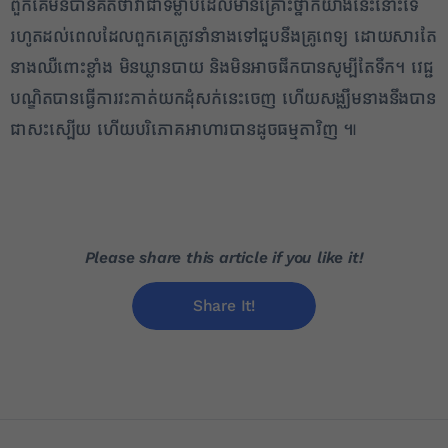
ពួកគេ​មិន​បាន​គិតថា​វា​ជា​ទម្លាប់​ដែល​មាន​គ្រោះថ្នាក់​យ៉ាង​នេះ​នោះ​ទេ
រហូតដល់​ពេល​ដែល​ពួកគេ​ត្រូវ​នាំ​នាង​ទៅ​ជួប​នឹង​គ្រូពេទ្យ ដោយសារតែ​
នាង​ឈឺពោះ​ខ្លាំង មិន​ឃ្លានបាយ និង​មិន​អាច​ផឹក​បាន​សូម្បីតែ​ទឹក​។ វេជ្ជ
បណ្ឌិត​បាន​ធ្វើការ​វះកាត់​យក​ដុំ​សក់​នេះ​ចេញ ហើយ​សង្ឈឹម​នាង​នឹង​បាន​
ជាសះស្បើយ ហើយ​បរិភោគ​អាហារ​បាន​ដូច​ធម្មតា​វិញ ៕
Please share this article if you like it!
Share It!