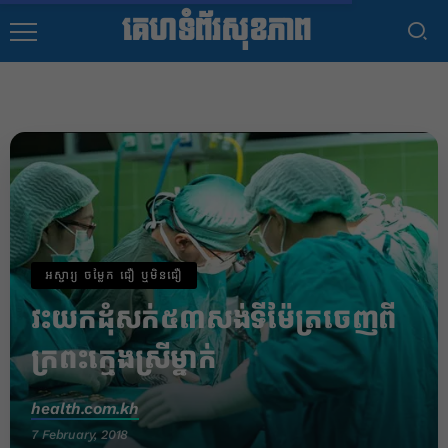
គេហទំព័រសុខភាព
អស្ចារ្យ ចម្លែក ជឿ ឬមិនជឿ
​វះ​យក​ដុំ​សក់​៥៣​សង់ទីម៉ែត្រ​ចេញពី​
ក្រពះ​ក្មេងស្រី​ម្នាក់​
health.com.kh
7 February, 2018