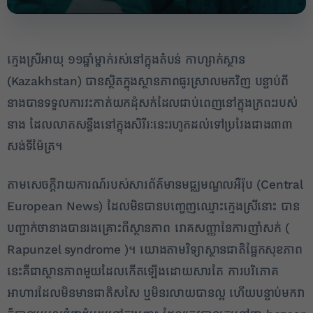
​ក្មេងស្រី​អាយុ ១១​ឆ្នាំ​ម្នាក់​រស់នៅ​ក្នុង​តំបន់ កា​ហ្សាក់​ស្ថាន
(Kazakhstan) បាន​ស្ថិតក្នុង​ស្ថានភាព​ធូរស្រាល​មក​វិញ បន្ទាប់ពី​
នាង​បាន​ទទួល​ការ​វះកាត់​យក​ដុំ​សក់​ដែល​ជាប់​ពេញ​នៅក្នុង​ក្រពះ​របស់​
នាង ដែល​លាតសន្ធឹង​នៅក្នុង​សិរីរៈ​នេះ​រហូត​ដល់​ទៅប្រ​វែងជា​ង​៣៣​
សង់ទីម៉ែត្រ​។​
​តាម​សេចក្តីរាយការណ៍​របស់​សារព័ត៌មាន​មជ្ឈមណ្ឌល​អឺរ៉ុប (Central
European News) ដែល​មិន​បាន​បញ្ចេញ​ឈ្មោះ​ក្មេងស្រី​នោះ បាន
បញ្ជាក់​ថា​នាង​បាន​រងគ្រោះ​ពី​ស្ថានភាព រោគសញ្ញា​នៃ​ការ​ញាំ​សក់ (
Rapunzel syndrome )​។ យោង​តាម​វិទ្យាស្ថាន​ជាតិ​ផ្នែក​សុខភាព
នេះ​គឺជា​ស្ថានភាព​មួយ​ដែល​កើតឡើង​ដោយសារតែ ការ​បរិភោគ​
អាហារ​ដែល​មិន​មាន​ជាតិ​ស​សៃ ឬ​មិន​រលាយ​បានល្អ ហើយ​បន្ទាប់​មក​វា​