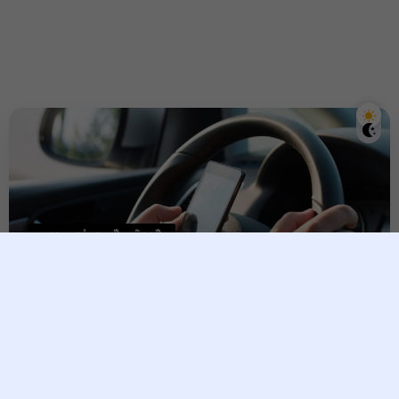
អស្ចារ្យ ចម្លែក ជឿ ឬមិនជឿ
បុរស​ម្នាក់​រងគ្រោះថ្នាក់​ចរាចរណ៍​
ស្លាប់​ដោយសារ​តែ​ធ្វើ​រឿង​មិន​គួរ​ឱ្យ​
ជឿ​ពេល​កំពុងតែ​បើកបរ​
health.com.kh