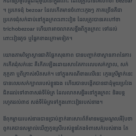
ក៏​បាន​ប្រមូលផ្តុំ​ជា​ដុំ​មួយ​នៅក្នុង​ពោះ ដែល​ត្រូវបាន​គេ​ហៅថា bezoar
។ ប្រភេទ​ដុំ bezoar ដែល​កើតមាន​ចំពោះ​ក្មេងៗ ភាគច្រើន​គឺជា​
ប្រភេទ​ដុំ​សក់​ជាប់​នៅក្នុង​ក្រពះ​ពោះវៀន ដែល​ត្រូវបាន​គេ​ហៅថា
trichobezoar ហើយ​វា​អាច​លាតសន្ធឹង​ពី​ក្នុង​ក្រពះ ទៅដល់​
2
ពោះវៀនតូច ឬ​ផ្នែក​ខាងក្រោម​ទៀត​។​
✕
​យោង​តាម​វិទ្យាស្ថាន​ជាតិ​ផ្នែក​សុខភាព បានបញ្ជាក់​ថា​ស្ថានភាព​នៃ​ការ
កកើត​ដុំ​សក់​នេះ គឺ​កើតឡើង​ដោយសារតែ​ការ​លេប​សក់​ក្បាល​, សក់​
តុក្កតា ឬ​ពី​ក្រាស់​សិតសក់​។ នៅក្នុង​ករណី​ខាងលើ​នេះ ក្មេងស្រី​ម្នាក់​នេះ​
បាន​លេប​សក់​ក្បាល​របស់​ខ្លួនឯង ហើយ​បាន​បង្កើតបានជា​ដុំ​មួយ​ប្រវែង​
ជិត​ដល់​ទៅ​៣៣​សង់ទីម៉ែត្រ ដែល​លាតសន្ធឹង​នៅក្នុង​ក្រពះ និង​បន្ត​
រហូត​ដល់​៣៥ សង់ទីម៉ែត្រ​ទៅក្នុង​ពោះវៀន​របស់​នាង​។​
​ឳ​ពុក​ម្តាយ​របស់​នាង​បាន​ប្រាប់​ភ្នាក់ងារ​សារព័ត៌មាន​មជ្ឈមណ្ឌល​អឺរ៉ុប​ថា
ពួកគេ​បាន​សម្គាល់​ឃើញ​កូនស្រី​របស់​ខ្លួន​តែង​ទំពារ​សក់​របស់​នាង តែ​